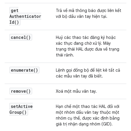
get
Trả về mã thông báo được liên kết
Authenticator
với bộ dấu vân tay hiện tại.
Id(
)
cancel(
)
Huỷ các thao tác đăng ký hoặc
xác thực đang chờ xử lý. Máy
trạng thái HAL được đưa về trạng
thái rảnh.
enumerate(
)
Lệnh gọi đồng bộ để liệt kê tất cả
các mẫu vân tay đã biết.
remove(
)
Xoá một mẫu vân tay.
set
Active
Hạn chế một thao tác HAL đối với
Group(
)
một nhóm dấu vân tay thuộc một
nhóm cụ thể, được xác định bằng
giá trị nhận dạng nhóm (GID).