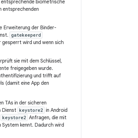
r entsprechende biometrische
en entsprechenden
e Erweiterung der Binder-
enst.
gatekeeperd
 gesperrt wird und wenn sich
prüft sie mit dem Schlüssel,
ente freigegeben wurde.
entifizierung und trifft auf
ls (damit eine App den
n TAs in der sicheren
n Dienst
keystore2
in Android
t
keystore2
Anfragen, die mit
im System kennt. Dadurch wird