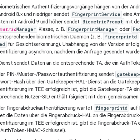
biometrischen Authentifizierungsvorgänge hängen von der Andr
Android 8.x und niedriger sendet
FingerprintService
eine An
ten mit Android 9 und höher sendet
BiometricPrompt
mit de
metric
Manager
Klasse, z. B.
FingerprintManager
oder
Fa
entsprechenden biometrischen Daemon (z. B.
fingerprintd
ed
für Gesichtserkennung). Unabhängig von der Version erfolg
entifizierung asynchron, nachdem die Anfrage gesendet wurde
ienst sendet Daten an die entsprechende TA, die ein AuthToke
der PIN-/Muster-/Passwortauthentifizierung sendet
gatekeep
wort-Hash über den Gatekeeper-HAL-Dienst an die Gatekeep
entifizierung im TEE erfolgreich ist, gibt die Gatekeeper-TA ei
prechende Nutzer-SID enthält (signiert mit dem gemeinsamen
der Fingerabdruckauthentifizierung wartet
fingerprintd
auf 
et die Daten über die Fingerabdruck-HAL an die Fingerabdruck
entifizierung im TEE erfolgreich ist, gibt die Fingerabdruck-TA 
AuthToken-HMAC-Schlüssel).