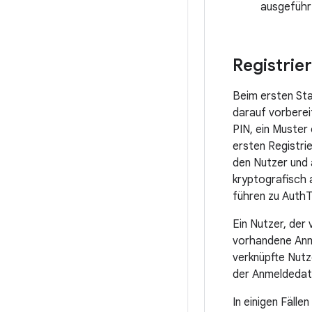
ausgeführt
Registrie
Beim ersten Sta
darauf vorberei
PIN, ein Muster
ersten Registrie
den Nutzer und 
kryptografisch 
führen zu AuthT
Ein Nutzer, de
vorhandene Anm
verknüpfte Nut
der Anmeldedate
In einigen Fälle