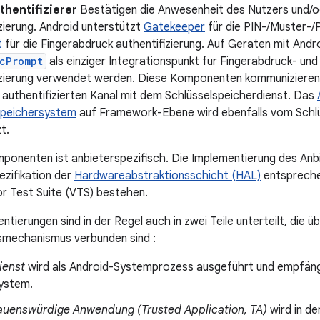
thentifizierer
Bestätigen die Anwesenheit des Nutzers und/od
zierung. Android unterstützt
Gatekeeper
für die PIN-/Muster-/
t
für die Fingerabdruck authentifizierung. Auf Geräten mit Andr
cPrompt
als einziger Integrationspunkt für Fingerabdruck- un
izierung verwendet werden. Diese Komponenten kommunizieren i
 authentifizierten Kanal mit dem Schlüsselspeicherdienst. Das
speichersystem
auf Framework-Ebene wird ebenfalls vom Schlü
t.
ponenten ist anbieterspezifisch. Die Implementierung des Anb
ezifikation der
Hardwareabstraktionsschicht (HAL)
entspreche
r Test Suite (VTS) bestehen.
tierungen sind in der Regel auch in zwei Teile unterteilt, die ü
mechanismus verbunden sind :
ienst
wird als Android-Systemprozess ausgeführt und empfän
ystem.
auenswürdige Anwendung (Trusted Application, TA)
wird in d