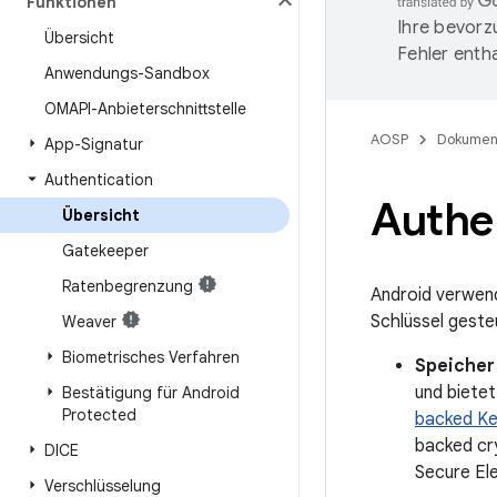
Funktionen
Ihre bevorz
Übersicht
Fehler entha
Anwendungs-Sandbox
OMAPI-Anbieterschnittstelle
AOSP
Dokumen
App-Signatur
Authentication
Authe
Übersicht
Gatekeeper
Ratenbegrenzung
Android verwend
Schlüssel geste
Weaver
Biometrisches Verfahren
Speicher
und bietet
Bestätigung für Android
Protected
backed Ke
backed cr
DICE
Secure El
Verschlüsselung