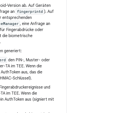
oid-Version ab. Auf Geräten
frage an
fingerprintd
). Auf
r entsprechenden
ceManager
, eine Anfrage an
für Fingerabdrücke oder
t die biometrische
.
n generiert:
erd
den PIN-, Muster- oder
er-TA im TEE. Wenn die
n AuthToken aus, das die
 HMAC-Schlüssel).
Fingerabdruckereignisse und
-TA im TEE. Wenn die
ein AuthToken aus (signiert mit