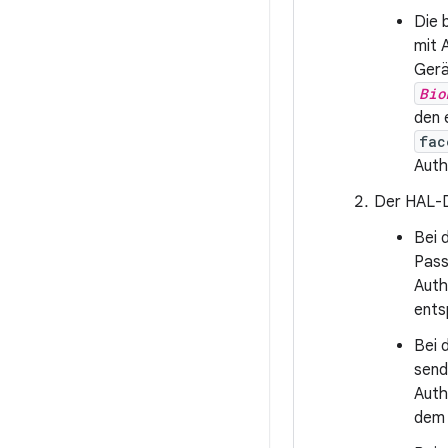
Die 
mit 
Gerä
Bio
den 
fac
Auth
Der HAL-D
Bei 
Pass
Auth
ents
Bei 
send
Auth
dem 