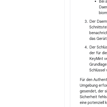
Bei 
Daem
biom
Der Daemo
Schnittste
benachric
das Gerät
Der Schlüs
der für d
KeyMint ve
Grundlage
Schlüssel
Für den Authent
Umgebung erford
gesendet, der s
Sicherheit fehl
eine potenziell