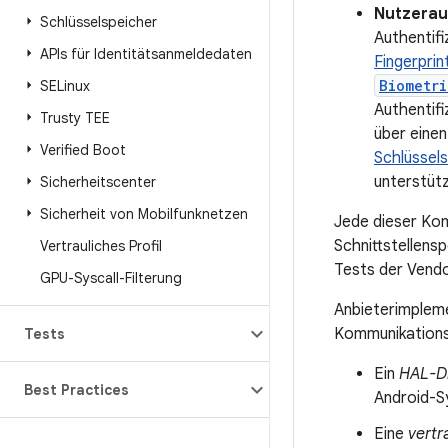
Nutzerau
Schlüsselspeicher
Authentifi
APIs für Identitätsanmeldedaten
Fingerprin
Biometri
SELinux
Authentif
Trusty TEE
über einen
Verified Boot
Schlüssel
unterstütz
Sicherheitscenter
Sicherheit von Mobilfunknetzen
Jede dieser Kom
Schnittstellensp
Vertrauliches Profil
Tests der Vendo
GPU-Syscall-Filterung
Anbieterimplemen
Kommunikations
Tests
Ein
HAL-D
Best Practices
Android-S
Eine
vertr