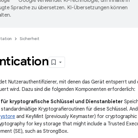
Google verwendet KI-Technologie, um Inhalte in
ugte Sprache zu übersetzen. KI-Übersetzungen können
lten.
tation
Sicherheit
ntication
et Nutzerauthentifizierer, mit denen das Gerät entsperrt und d
uert wird. Dazu sind die folgenden Komponenten erforderlich:
 für kryptografische Schlüssel und Dienstanbieter
Speich
 standardmäßige Kryptografieroutinen für diese Schlüssel. An
ystore
and KeyMint (previously Keymaster) for cryptographic 
yptography for key storage that might include a Trusted Exec
ement (SE), such as StrongBox.