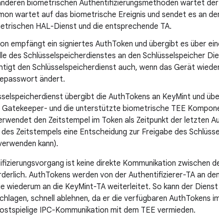
anderen biometrischen Authentifizierungsmethoden wartet de
on wartet auf das biometrische Ereignis und sendet es an d
etrischen HAL-Dienst und die entsprechende TA.
n empfängt ein signiertes AuthToken und übergibt es über ein
lle des Schlüsselspeicherdienstes an den Schlüsselspeicher Di
htigt den Schlüsselspeicherdienst auch, wenn das Gerät wieder
epasswort ändert.
selspeicherdienst übergibt die AuthTokens an KeyMint und über
ie Gatekeeper- und die unterstützte biometrische TEE Kompon
rwendet den Zeitstempel im Token als Zeitpunkt der letzten Auth
 des Zeitstempels eine Entscheidung zur Freigabe des Schlüsse
 verwenden kann).
ifizierungsvorgang ist keine direkte Kommunikation zwischen de
erlich. AuthTokens werden von der Authentifizierer-TA an de
ie wiederum an die KeyMint-TA weiterleitet. So kann der Diens
schlagen, schnell ablehnen, da er die verfügbaren AuthTokens 
 kostspielige IPC-Kommunikation mit dem TEE vermieden.