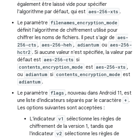
également être laissé vide pour spécifier
l'algorithme par défaut, qui est
aes-256-xts
.
Le paramètre
filenames_encryption_mode
définit l'algorithme de chiffrement utilisé pour
chiffrer les noms de fichiers. Il peut s'agir de
aes-
256-cts
,
aes-256-heh
,
adiantum
ou
aes-256-
hctr2
. Si aucune valeur n'est spécifiée, la valeur par
défaut est
aes-256-cts
si
contents_encryption_mode
est
aes-256-xts
,
ou
adiantum
si
contents_encryption_mode
est
adiantum
.
Le paramètre
flags
, nouveau dans Android 11, est
une liste d'indicateurs séparés par le caractère
+
.
Les options suivantes sont acceptées :
L'indicateur
v1
sélectionne les règles de
chiffrement de la version 1, tandis que
l'indicateur
v2
sélectionne les règles de