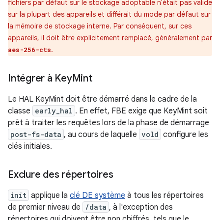
fichiers par défaut sur le stockage adoptable n'était pas valide
sur la plupart des appareils et différait du mode par défaut sur
la mémoire de stockage interne. Par conséquent, sur ces
appareils, il doit être explicitement remplacé, généralement par
.
aes-256-cts
Intégrer à Key
Mint
Le HAL KeyMint doit être démarré dans le cadre de la
classe
early_hal
. En effet, FBE exige que KeyMint soit
prêt à traiter les requêtes lors de la phase de démarrage
post-fs-data
, au cours de laquelle
vold
configure les
clés initiales.
Exclure des répertoires
init
applique la
clé DE système
à tous les répertoires
de premier niveau de
/data
, à l'exception des
répertoires qui doivent être non chiffrés, tels que le