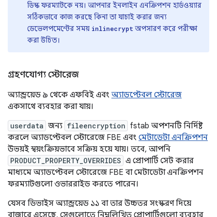
ডিস্ক ফরম্যাটকে নয়। আপনার ইনলাইন এনক্রিপশন হার্ডওয়্যার
সঠিকভাবে কাজ করছে কিনা তা যাচাই করার জন্য
ডেভেলপমেন্টের সময়
অপসারণ করে পরীক্ষা
inlinecrypt
করা উচিত।
গ্রহণযোগ্য স্টোরেজ
অ্যান্ড্রয়েড ৯ থেকে এফবিই এবং
অ্যাডপ্টেবল স্টোরেজ
একসাথে ব্যবহার করা যায়।
userdata
জন্য
fileencryption
fstab অপশনটি নির্দিষ্ট
করলে অ্যাডপ্টেবল স্টোরেজে FBE এবং
মেটাডেটা এনক্রিপশন
উভয়ই স্বয়ংক্রিয়ভাবে সক্রিয় হয়ে যায়। তবে, আপনি
PRODUCT_PROPERTY_OVERRIDES
এ প্রোপার্টি সেট করার
মাধ্যমে অ্যাডপ্টেবল স্টোরেজে FBE বা মেটাডেটা এনক্রিপশন
ফরম্যাটগুলো ওভাররাইড করতে পারেন।
যেসব ডিভাইস অ্যান্ড্রয়েড ১১ বা তার উচ্চতর সংস্করণ দিয়ে
বাজারে এসেছে, সেগুলোতে নিম্নলিখিত প্রোপার্টিগুলো ব্যবহার