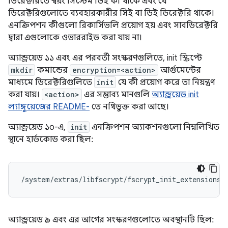
ডিরেক্টরিতে স্বয়ং সিস্টেম ডিই কী থাকে এবং যে
ডিরেক্টরিগুলোতে ব্যবহারকারীর সিই বা ডিই ডিরেক্টরি থাকে।
এনক্রিপশন কীগুলো রিকার্সিভলি প্রয়োগ হয় এবং সাবডিরেক্টরি
দ্বারা এগুলোকে ওভাররাইড করা যায় না।
অ্যান্ড্রয়েড ১১ এবং এর পরবর্তী সংস্করণগুলিতে, init স্ক্রিপ্টে
mkdir
কমান্ডের
encryption=<action>
আর্গুমেন্টের
মাধ্যমে ডিরেক্টরিগুলিতে
init
যে কী প্রয়োগ করে তা নিয়ন্ত্রণ
করা যায়।
<action>
এর সম্ভাব্য মানগুলি
অ্যান্ড্রয়েড init
ল্যাঙ্গুয়েজের README-
তে নথিভুক্ত করা আছে।
অ্যান্ড্রয়েড ১০-এ,
init
এনক্রিপশন অ্যাকশনগুলো নিম্নলিখিত
স্থানে হার্ডকোড করা ছিল:
/system/extras/libfscrypt/fscrypt_init_extensions.
অ্যান্ড্রয়েড ৯ এবং এর আগের সংস্করণগুলোতে অবস্থানটি ছিল: