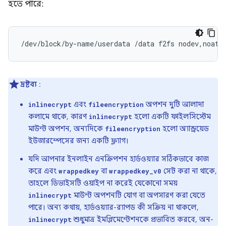
হতে পারে:
/dev/block/by-name/userdata /data f2fs nodev,noati
দ্রষ্টব্য
:
এবং
অপশন দুটি আলাদা
inlinecrypt
fileencryption
কলামে থাকে, কারণ
হলো একটি ফাইলসিস্টেম
inlinecrypt
মাউন্ট অপশন, অন্যদিকে
হলো অ্যান্ড্রয়েড
fileencryption
ইউজারস্পেসের জন্য একটি ফ্ল্যাগ।
যদি আপনার ইনলাইন এনক্রিপশন হার্ডওয়্যার সঠিকভাবে কাজ
করে এবং
বা
সেট করা না থাকে,
wrappedkey
wrappedkey_v0
তাহলে ডিভাইসটি ওয়াইপ না করেই যেকোনো সময়
মাউন্ট অপশনটি যোগ বা অপসারণ করা যেতে
inlinecrypt
পারে। অন্য কথায়, হার্ডওয়্যার-র‍্যাপড কী সক্রিয় না থাকলে,
শুধুমাত্র ইমপ্লিমেন্টেশনকে প্রভাবিত করবে, অন-
inlinecrypt