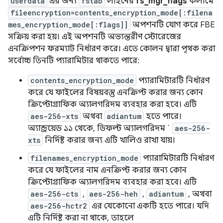
userdata
এর জন্য
fstab
লাইনের
fs_mgr_flags
কলামে
fileencryption=contents_encryption_mode[:filena
mes_encryption_mode[:flags]]
অপশনটি যোগ করে FBE
সক্রিয় করা হয়। এই অপশনটি অভ্যন্তরীণ স্টোরেজের
এনক্রিপশন ফরম্যাট নির্ধারণ করে। এতে কোলন দ্বারা পৃথক করা
সর্বোচ্চ তিনটি প্যারামিটার থাকতে পারে:
contents_encryption_mode
প্যারামিটারটি নির্ধারণ
করে যে ফাইলের বিষয়বস্তু এনক্রিপ্ট করার জন্য কোন
ক্রিপ্টোগ্রাফিক অ্যালগরিদম ব্যবহার করা হবে। এটি
aes-256-xts
অথবা
adiantum
হতে পারে।
অ্যান্ড্রয়েড ১১ থেকে, ডিফল্ট অ্যালগরিদম `
aes-256-
xts
নির্দিষ্ট করার জন্য এটি খালিও রাখা যায়।
filenames_encryption_mode
প্যারামিটারটি নির্ধারণ
করে যে ফাইলের নাম এনক্রিপ্ট করার জন্য কোন
ক্রিপ্টোগ্রাফিক অ্যালগরিদম ব্যবহার করা হবে। এটি
aes-256-cts
,
aes-256-heh
,
adiantum
, অথবা
aes-256-hctr2
এর যেকোনো একটি হতে পারে। যদি
এটি নির্দিষ্ট করা না থাকে, তাহলে