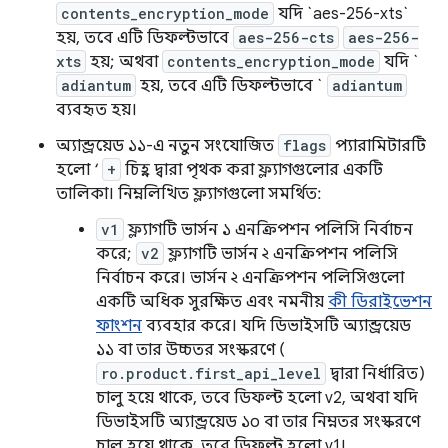
contents_encryption_mode
যদি `aes-256-xts`
হয়, তবে এটি ডিফল্টভাবে
aes-256-cts
aes-256-
xts
হয়; অথবা
contents_encryption_mode
যদি `
adiantum
হয়, তবে এটি ডিফল্টভাবে `
adiantum
ব্যবহৃত হয়।
অ্যান্ড্রয়েড ১১-এ নতুন সংযোজিত
flags
প্যারামিটারটি
হলো ‘
+
চিহ্ন দ্বারা পৃথক করা ফ্ল্যাগগুলোর একটি
তালিকা। নিম্নলিখিত ফ্ল্যাগগুলো সমর্থিত:
v1
ফ্ল্যাগটি ভার্সন ১ এনক্রিপশন পলিসি নির্বাচন
করে;
v2
ফ্ল্যাগটি ভার্সন ২ এনক্রিপশন পলিসি
নির্বাচন করে। ভার্সন ২ এনক্রিপশন পলিসিগুলো
একটি অধিক সুরক্ষিত এবং নমনীয়
কী ডিরাইভেশন
ফাংশন
ব্যবহার করে। যদি ডিভাইসটি অ্যান্ড্রয়েড
১১ বা তার উচ্চতর সংস্করণে (
ro.product.first_api_level
দ্বারা নির্ধারিত)
চালু হয়ে থাকে, তবে ডিফল্ট হলো v2, অথবা যদি
ডিভাইসটি অ্যান্ড্রয়েড ১০ বা তার নিম্নতর সংস্করণে
চালু হয়ে থাকে, তবে ডিফল্ট হলো v1।