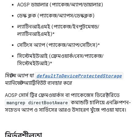
AOSP ডায়ালার (প্যাকেজ/অ্যাপ/ডায়ালার)
ডেস্ক ক্লক (প্যাকেজ/অ্যাপস/ডেস্কক্লক)
ল্যাটিনআইএমই (প্যাকেজ/ইনপুটমেথড/
ল্যাটিনআইএমই)*
সেটিংস অ্যাপ (প্যাকেজ/অ্যাপ/সেটিংস)*
সিস্টেমইউআই (ফ্রেমওয়ার্ক/বেস/প্যাকেজ/
সিস্টেমইউআই)*
সিস্টেম অ্যাপ যা
defaultToDeviceProtectedStorage
ম্যানিফেস্ট অ্যাট্রিবিউট ব্যবহার করে
AOSP সোর্স ট্রির ফ্রেমওয়ার্কস বা প্যাকেজেস ডিরেক্টরিতে
mangrep directBootAware
কমান্ডটি চালিয়ে এনক্রিপশন-
সচেতন অ্যাপ ও সার্ভিসের আরও উদাহরণ খুঁজে পাওয়া যাবে।
নির্ভরশীলতা