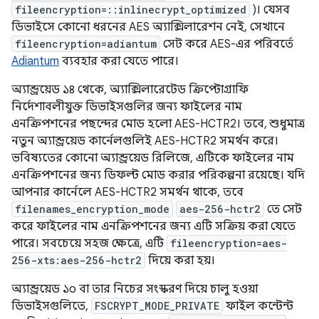
fileencryption=::inlinecrypt_optimized
)। যেসব
ডিভাইসে কোনো ধরনের AES অ্যাক্সিলারেশন নেই, সেখানে
fileencryption=adiantum
সেট করে AES-এর পরিবর্তে
Adiantum
ব্যবহার করা যেতে পারে।
অ্যান্ড্রয়েড ১৪ থেকে, অ্যাক্সিলারেটেড ক্রিপ্টোগ্রাফি
নির্দেশাবলীযুক্ত ডিভাইসগুলির জন্য ফাইলের নাম
এনক্রিপশনের পছন্দের মোড হলো AES-HCTR2। তবে, শুধুমাত্র
নতুন অ্যান্ড্রয়েড কার্নেলগুলিই AES-HCTR2 সমর্থন করে।
ভবিষ্যতের কোনো অ্যান্ড্রয়েড রিলিজে, এটিকে ফাইলের নাম
এনক্রিপশনের জন্য ডিফল্ট মোড করার পরিকল্পনা রয়েছে। যদি
আপনার কার্নেলে AES-HCTR2 সমর্থন থাকে, তবে
filenames_encryption_mode
aes-256-hctr2
তে সেট
করে ফাইলের নাম এনক্রিপশনের জন্য এটি সক্রিয় করা যেতে
পারে। সবচেয়ে সহজ ক্ষেত্রে, এটি
fileencryption=aes-
256-xts:aes-256-hctr2
দিয়ে করা হয়।
অ্যান্ড্রয়েড ১০ বা তার নিচের সংস্করণ দিয়ে চালু হওয়া
ডিভাইসগুলিতে,
FSCRYPT_MODE_PRIVATE
ফাইল কন্টেন্ট