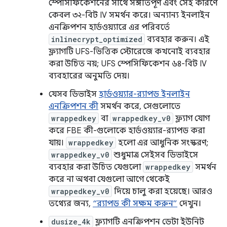
স্পেসিফিকেশনের সাথে সঙ্গতিপূর্ণ এবং সেই কারণে
কেবল ৩২-বিট IV সমর্থন করে। অন্যান্য ইনলাইন
এনক্রিপশন হার্ডওয়্যারে এর পরিবর্তে
inlinecrypt_optimized
ব্যবহার করুন। এই
ফ্ল্যাগটি UFS-ভিত্তিক স্টোরেজে কখনোই ব্যবহার
করা উচিত নয়; UFS স্পেসিফিকেশন ৬৪-বিট IV
ব্যবহারের অনুমতি দেয়।
যেসব ডিভাইস
হার্ডওয়্যার-র‍্যাপড ইনলাইন
এনক্রিপশন কী
সমর্থন করে, সেগুলোতে
wrappedkey
বা
wrappedkey_v0
ফ্ল্যাগ যোগ
করে FBE কী-গুলোকে হার্ডওয়্যার-র‍্যাপড করা
যায়।
wrappedkey
হলো এর আধুনিক সংস্করণ;
wrappedkey_v0
শুধুমাত্র সেইসব ডিভাইসে
ব্যবহার করা উচিত যেগুলো
wrappedkey
সমর্থন
করে না অথবা যেগুলো আগে থেকেই
wrappedkey_v0
দিয়ে চালু করা হয়েছে। আরও
তথ্যের জন্য,
“র‍্যাপড কী সক্ষম করুন”
দেখুন।
dusize_4k
ফ্ল্যাগটি এনক্রিপশন ডেটা ইউনিট