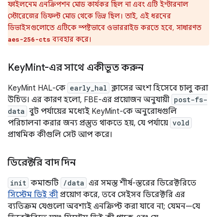
ফাইলনেম এনক্রিপশন মোড কার্যকর ছিল না এবং এটি ইন্টারনাল
স্টোরেজের ডিফল্ট মোড থেকে ভিন্ন ছিল। তাই, এই ধরনের
ডিভাইসগুলোতে এটিকে স্পষ্টভাবে ওভাররাইড করতে হবে, সাধারণত
ব্যবহার করে।
aes-256-cts
Key
Mint-এর সাথে একীভূত করুন
KeyMint HAL-কে
early_hal
ক্লাসের অংশ হিসেবে চালু করা
উচিত। এর কারণ হলো, FBE-এর প্রয়োজন অনুযায়ী
post-fs-
data
বুট পর্যায়ের মধ্যেই KeyMint-কে অনুরোধগুলি
পরিচালনা করার জন্য প্রস্তুত থাকতে হয়, যে পর্যায়ে
vold
প্রাথমিক কীগুলি সেট আপ করে।
ডিরেক্টরি বাদ দিন
init
কমান্ডটি
/data
এর সমস্ত শীর্ষ-স্তরের ডিরেক্টরিতে
সিস্টেম ডিই কী
প্রয়োগ করে, তবে সেইসব ডিরেক্টরি এর
ব্যতিক্রম যেগুলো অবশ্যই এনক্রিপ্ট করা যাবে না; যেমন—যে