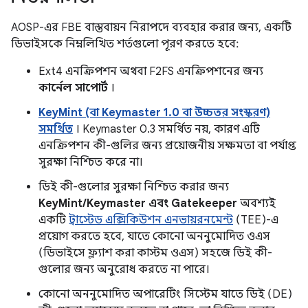
AOSP-এর FBE বাস্তবায়ন নিরাপদে ব্যবহার করার জন্য, একটি
ডিভাইসকে নিম্নলিখিত শর্তগুলো পূরণ করতে হবে:
Ext4 এনক্রিপশন অথবা F2FS এনক্রিপশনের জন্য
কার্নেল সাপোর্ট
।
KeyMint (বা Keymaster 1.0 বা উচ্চতর সংস্করণ)
সমর্থিত
। Keymaster 0.3 সমর্থিত নয়, কারণ এটি
এনক্রিপশন কী-গুলির জন্য প্রয়োজনীয় সক্ষমতা বা পর্যাপ্ত
সুরক্ষা নিশ্চিত করে না।
ডিই কী-গুলোর সুরক্ষা নিশ্চিত করার জন্য
KeyMint/Keymaster এবং Gatekeeper
অবশ্যই
একটি
ট্রাস্টেড এক্সিকিউশন এনভায়রনমেন্ট
(TEE)-এ
প্রয়োগ করতে হবে, যাতে কোনো অননুমোদিত ওএস
(ডিভাইসে ফ্ল্যাশ করা কাস্টম ওএস) সহজে ডিই কী-
গুলোর জন্য অনুরোধ করতে না পারে।
কোনো অননুমোদিত অপারেটিং সিস্টেম যাতে ডিই (DE)