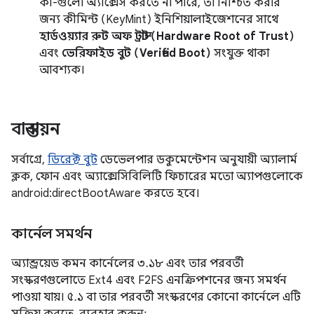
কী-গুলো অ্যাক্সেস করতে না পারে, তা নিশ্চিত করার
জন্য কীমিন্ট (KeyMint) ইনিশিয়ালাইজেশনের সাথে
হার্ডওয়্যার রুট অফ ট্রাস্ট (Hardware Root of Trust)
এবং
ভেরিফাইড বুট (Verified Boot)
সংযুক্ত থাকা
আবশ্যক।
বাস্তবায়ন
সর্বাগ্রে,
ডিরেক্ট বুট
ডেভেলপার ডকুমেন্টেশন অনুযায়ী অ্যালার্ম
ক্লক, ফোন এবং অ্যাক্সেসিবিলিটি ফিচারের মতো অ্যাপগুলোকে
android:directBootAware করতে হবে।
কার্নেল সমর্থন
অ্যান্ড্রয়েড কমন কার্নেলের ৩.১৮ এবং তার পরবর্তী
সংস্করণগুলোতে Ext4 এবং F2FS এনক্রিপশনের জন্য সমর্থন
পাওয়া যায়। ৫.১ বা তার পরবর্তী সংস্করণের কোনো কার্নেলে এটি