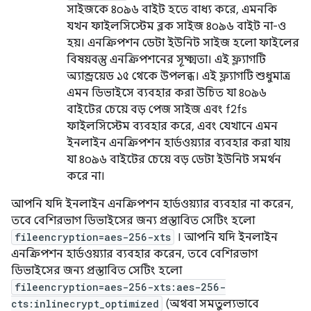
সাইজকে ৪০৯৬ বাইট হতে বাধ্য করে, এমনকি
যখন ফাইলসিস্টেম ব্লক সাইজ ৪০৯৬ বাইট না-ও
হয়। এনক্রিপশন ডেটা ইউনিট সাইজ হলো ফাইলের
বিষয়বস্তু এনক্রিপশনের সূক্ষ্মতা। এই ফ্ল্যাগটি
অ্যান্ড্রয়েড ১৫ থেকে উপলব্ধ। এই ফ্ল্যাগটি শুধুমাত্র
এমন ডিভাইসে ব্যবহার করা উচিত যা ৪০৯৬
বাইটের চেয়ে বড় পেজ সাইজ এবং f2fs
ফাইলসিস্টেম ব্যবহার করে, এবং যেখানে এমন
ইনলাইন এনক্রিপশন হার্ডওয়্যার ব্যবহার করা যায়
যা ৪০৯৬ বাইটের চেয়ে বড় ডেটা ইউনিট সমর্থন
করে না।
আপনি যদি ইনলাইন এনক্রিপশন হার্ডওয়্যার ব্যবহার না করেন,
তবে বেশিরভাগ ডিভাইসের জন্য প্রস্তাবিত সেটিং হলো
fileencryption=aes-256-xts
। আপনি যদি ইনলাইন
এনক্রিপশন হার্ডওয়্যার ব্যবহার করেন, তবে বেশিরভাগ
ডিভাইসের জন্য প্রস্তাবিত সেটিং হলো
fileencryption=aes-256-xts:aes-256-
cts:inlinecrypt_optimized
(অথবা সমতুল্যভাবে