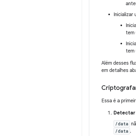
ante
Inicializa
Inic
tem 
Inic
tem 
Além desses flu
em detalhes ab
Criptografa
Essa é a primeir
Detectar
/data
nã
/data
.