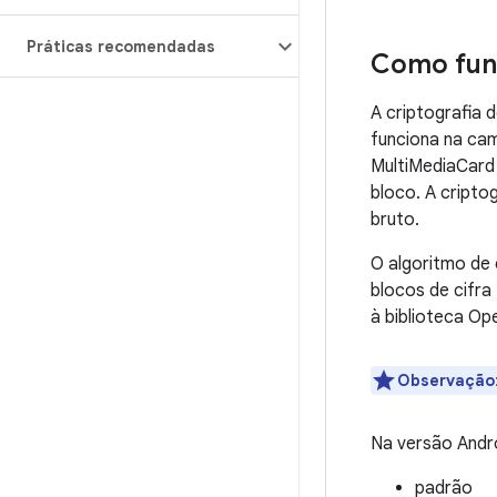
Práticas recomendadas
Como func
A criptografia 
funciona na cam
MultiMediaCard
bloco. A cripto
bruto.
O algoritmo de 
blocos de cifr
à biblioteca Op
Observação
Na versão Andro
padrão