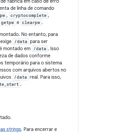
 de fábrica em caso de erro
menta de linha de comando
pw
,
cryptocomplete
,
getpw
e
clearpw
.
montado. No entanto, para
 exige
/data
para ser
o é montado em
/data
. Isso
mpeza de dados conforme
vos temporário para o sistema
cessos com arquivos abertos no
quivos
/data
real. Para isso,
te_start
.
tado.
ias strings
. Para encerrar e