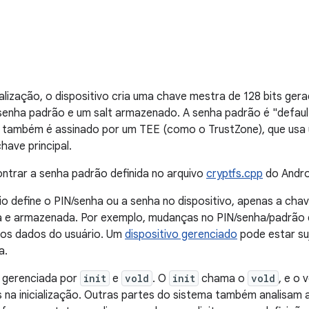
cialização, o dispositivo cria uma chave mestra de 128 bits ger
enha padrão e um salt armazenado. A senha padrão é "defaul
e também é assinado por um TEE (como o TrustZone), que usa 
have principal.
ntrar a senha padrão definida no arquivo
cryptfs.cpp
do Andro
o define o PIN/senha ou a senha no dispositivo, apenas a chav
a e armazenada. Por exemplo, mudanças no PIN/senha/padrão
dos dados do usuário. Um
dispositivo gerenciado
pode estar suj
a.
é gerenciada por
init
e
vold
. O
init
chama o
vold
, e o 
 na inicialização. Outras partes do sistema também analisam a