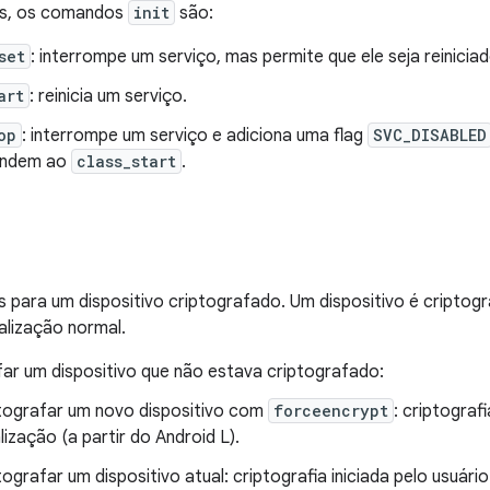
ços, os comandos
init
são:
set
: interrompe um serviço, mas permite que ele seja reinicia
art
: reinicia um serviço.
op
: interrompe um serviço e adiciona uma flag
SVC_DISABLED
ondem ao
class_start
.
s para um dispositivo criptografado. Um dispositivo é cripto
ialização normal.
far um dispositivo que não estava criptografado:
tografar um novo dispositivo com
forceencrypt
: criptograf
alização (a partir do Android L).
tografar um dispositivo atual: criptografia iniciada pelo usuári