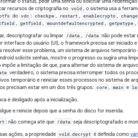
formar o status, pedir uma senha ou solicitar uma redefinição
ocar recursos de criptografia no
vold
, o sistema usa a ferra
ptfs
do
vdc
:
checkpw
,
restart
,
enablecrypto
,
change
tfield
,
getfield
,
mountdefaultencrypted
,
getpwtype
,
ar, descriptografar ou limpar
/data
,
/data
não pode estar 
r interface do usuário (UI), o framework precisa ser iniciado e
a resolver esse problema, um sistema de arquivos temporári
ndroid solicite senhas, mostre o progresso ou sugira uma li
o impõe a limitação de que, para alternar do sistema de arqui
ata
verdadeiro, o sistema precisa interromper todos os pro
ivos temporário e reiniciar esses processos no sistema de ar
ços precisam estar em um dos três grupos:
core
,
main
e
la
nca é desligado após a inicialização.
sligue e reinicie depois que a senha do disco for inserida.
rt
: não começa até que
/data
seja descriptografado e mon
ssas ações, a propriedade
vold.decrypt
é definida como
vár