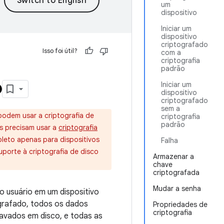
um
dispositivo
Iniciar um
dispositivo
criptografado
Isso foi útil?
com a
criptografia
padrão
o
Iniciar um
dispositivo
criptografado
sem a
podem usar a criptografia de
criptografia
padrão
s precisam usar a
criptografia
pleto apenas para dispositivos
Falha
uporte à criptografia de disco
Armazenar a
chave
criptografada
Mudar a senha
o usuário em um dispositivo
ografado, todos os dados
Propriedades de
criptografia
avados em disco, e todas as