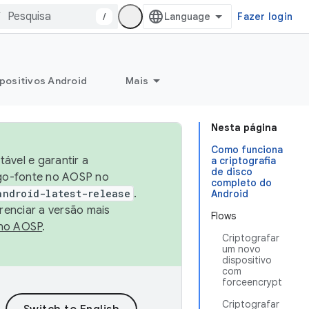
/
Fazer login
positivos Android
Mais
Nesta página
Como funciona
ável e garantir a
a criptografia
de disco
igo-fonte no AOSP no
completo do
android-latest-release
.
Android
renciar a versão mais
Flows
no AOSP
.
Criptografar
um novo
dispositivo
com
forceencrypt
Criptografar