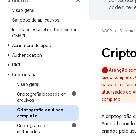
conteúdos p
Atributos
podem ter e
Visão geral
Sandbox de aplicativos
Interface estável do fornecedor
AOSP
Documen
OMAPI
Assinatura de apps
Cripto
Authentication
DICE
Atenção
:som
Criptografia
disco completo. 
Visão geral
baseada em arqu
atualizados do A
Criptografia baseada em
completo.
arquivos
Criptografia de disco
completo
A criptografia 
Android usando
Criptografia de
criados pelo u
metadados