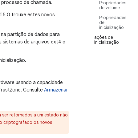
o processo de chamada.
Propriedades
de volume
id 5.0 trouxe estes novos
Propriedades
de
inicialização
s na partição de dados para
ações de
s sistemas de arquivos ext4 e
inicialização
nicialização.
rdware usando a capacidade
TrustZone. Consulte
Armazenar
m ser retornados a um estado não
ão criptografado os novos