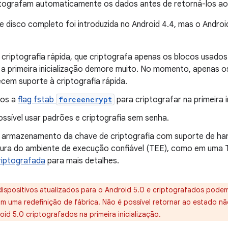
iptografam automaticamente os dados antes de retorná-los a
de disco completo foi introduzida no Android 4.4, mas o Andro
 criptografia rápida, que criptografa apenas os blocos usado
e a primeira inicialização demore muito. No momento, apenas o
cem suporte à criptografia rápida.
mos a
flag fstab
forceencrypt
para criptografar na primeira i
ssível usar padrões e criptografia sem senha.
 armazenamento da chave de criptografia com suporte de ha
tura do ambiente de execução confiável (TEE), como em uma 
riptografada
para mais detalhes.
dispositivos atualizados para o Android 5.0 e criptografados pode
m uma redefinição de fábrica. Não é possível retornar ao estado n
oid 5.0 criptografados na primeira inicialização.