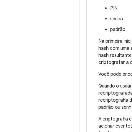
PIN
senha
padrão
Na primeira ini
hash com uma s
hash resultant
criptografar a c
Você pode enco
Quando o usuári
recriptografad
recriptografia 
padrão ou senh
A criptografia 
acionar eventos