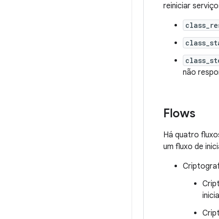
reiniciar servi
class_re
class_st
class_st
não resp
Flows
Há quatro fluxo
um fluxo de inic
Criptogra
Crip
inici
Crip