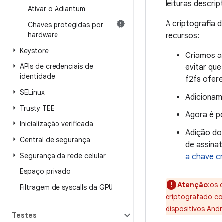
leituras descr
Ativar o Adiantum
A criptografia 
Chaves protegidas por
hardware
recursos:
Keystore
Criamos a
APIs de credenciais de
evitar qu
identidade
f2fs ofere
SELinux
Adiciona
Trusty TEE
Agora é po
Inicialização verificada
Adição do
Central de segurança
de assina
Segurança da rede celular
a chave c
Espaço privado
Atenção
:os 
Filtragem de syscalls da GPU
criptografado co
dispositivos Andr
Testes