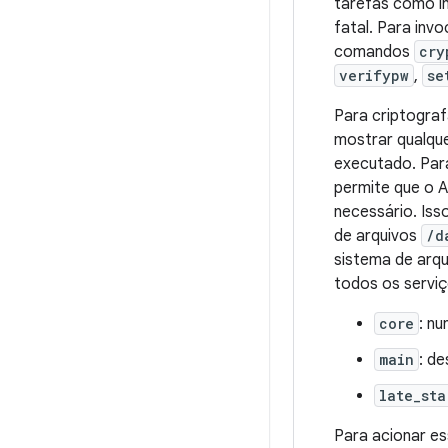
tarefas como in
fatal. Para inv
comandos
cry
verifypw
,
se
Para criptograf
mostrar qualque
executado. Par
permite que o A
necessário. Iss
de arquivos
/d
sistema de arqu
todos os servi
core
: nu
main
: de
late_sta
Para acionar e