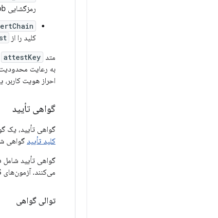
رمزگشایی key blob ضروری هستند.
ertChain
کلید را از
st
متد
attestKey
ی
به رعایت محدودیت‌ها
احراز هویت کاربر، ی
گواهی تأیید
گواهی تأیید، یک گواهی استاندارد X.509 است، با یک افزونه تأیید اختیار
کلید تأیید
گواهی شده
گواهی تأیید شامل ف
می‌کنند. آزمون‌های CTS تأیید می‌کنند که محتوای گواهی دقیقاً مطابق تعریف است.
توالی گواهی