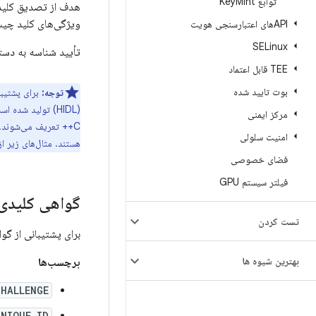
توابع Key
Mint
هدف از تصدیق کلید،
ویژگی‌های کلید چیس
APIهای اعتبارسنجی هویت
SELinux
تأیید شناسه به دستگاه 
TEE قابل اعتماد
بوت تایید شده
توجه:
مرکز ایمنی
C++ تعریف می‌شوند. به عنوان مثال، تگ‌ها که قبلاً با
امنیت سلولی
هستند. مثال‌های زیر از اصطلاحات Keymaster 3 استفاده می‌کنند،
فضای خصوصی
فیلتر سیستم GPU
گواهی کلیدی
تست کردن
برای پشتیبانی از گواهی کلید، اندروید ۷.۰ مجموعه‌ای ا
بهترین شیوه ها
برچسب‌ها
HALLENGE
UNIQUE_ID