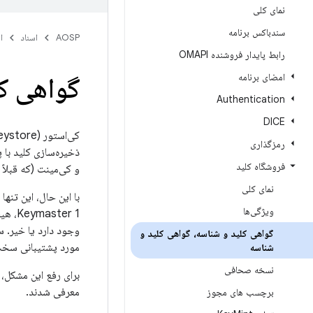
نمای کلی
سندباکس برنامه
AOSP
اسناد
ا
رابط پایدار فروشنده OMAPI
امضای برنامه
گواهی کل
Authentication
DICE
رمزگذاری
ذخیره‌سازی کلید با 
فروشگاه کلید
و کی‌مینت (که قبلاً کی‌مستر (Keymaster) نام داشت) محدودیت‌هایی را اعما
نمای کلی
ویژگی‌ها
ter 1
گواهی کلید و شناسه، گواهی کلید و
مورد پشتیبانی سخت‌ا
شناسه
نسخه صحافی
برای رفع این مشکل،
معرفی شدند.
برچسب های مجوز