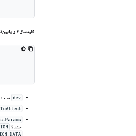
کلیدساز ۲ و پایین‌تر
dev
ساختار دستگا
ToAttest
estParams
احتمالاً
TION
ION_DATA