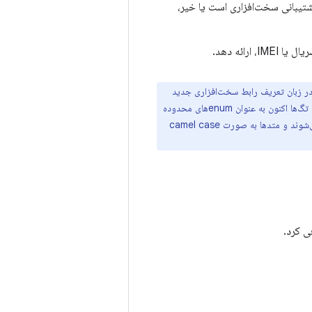
شتیبانی سخت‌افزاری است یا خیر،
ائه دهد.
 از ساختار قدیمی C HAL به رابط C++ HAL که از تعریفی در زبان تعریف رابط سخت‌افزاری جدید
(HIDL) تولید شده است، نام‌های تگ و متد در اندروید ۸.۰ تغییر کرده‌اند. مانند سایر enumهای Keymaster، تگ‌ها اکنون به عنوان enumهای محدوده
پیشوند می‌شوند و متدها به صورت camel case