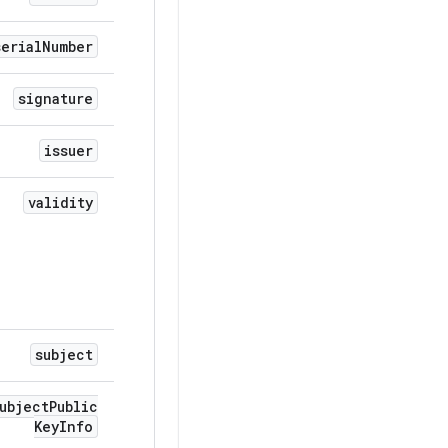
serial
Number
signature
issuer
validity
subject
ubject
Public
Key
Info