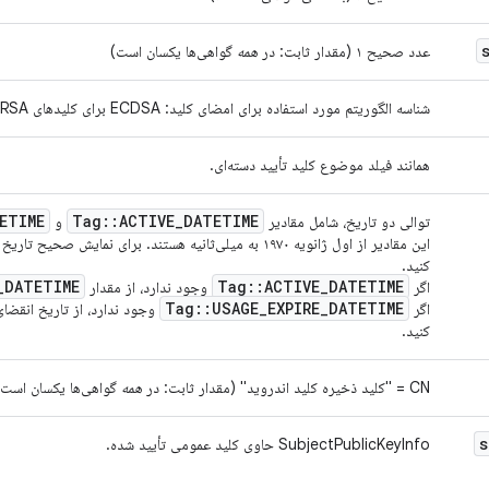
عدد صحیح ۱ (مقدار ثابت: در
همه
گواهی‌ها یکسان است)
شناسه الگوریتم مورد استفاده برای امضای کلید: ECDSA برای کلیدهای EC، RSA برای کلیدهای RSA.
همانند فیلد موضوع کلید تأیید دسته‌ای.
ETIME
Tag
::
ACTIVE
_
DATETIME
توالی دو تاریخ، شامل مقادیر
و
این مقادیر از اول ژانویه ۱۹۷۰ به میلی‌ثانیه هستند. برای نمایش صحیح تاریخ در گواهی‌ها
کنید.
_
DATETIME
Tag
::
ACTIVE
_
DATETIME
اگر
وجود ندارد، از مقدار
Tag
::
USAGE
_
EXPIRE
_
DATETIME
اگر
وجود ندارد، از تاریخ انقضای
کنید.
CN = "کلید ذخیره کلید اندروید" (مقدار ثابت: در
همه
گواهی‌ها یکسان است)
s
SubjectPublicKeyInfo حاوی کلید عمومی تأیید شده.