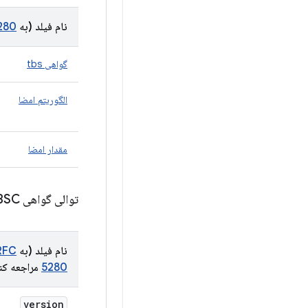
نام فیلد (به
280
گواهی tbs
الگوریتم امضا
مقدار امضا
توالی گواهی TBSC
نام فیلد (به
RFC
5280
مراجعه کن
version