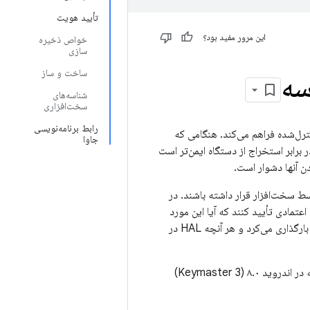
تأیید هویت
این مرور مفید بود؟
خواص ذخیره
سازی
ساخت و ساز
سه
شناسه‌های
سخت‌افزاری
رابط برنامه‌نویسی
وشی کنترل‌شده فراهم می‌کند. هنگامی که
جاوا
برابر استخراج از دستگاه ایمن‌تر است
Key در حافظه‌ی پشتیبانی‌شده توسط سخت‌افزار قرار داشته باشند. در
بل اعتمادی تأیید کنند که آیا این مورد
وجود دارد یا خیر. سرویس Keystore، لایه انتزاعی سخت‌افزاری Keymaster (HAL) موجود را بارگذاری می‌کرد و هر آنچه HAL در
در اندروید ۷.۰ (Keymaster 2) و قابلیت تصدیق شناسه در اندروید ۸.۰ (Keymaster 3)