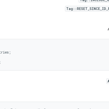
Tag::RESET_SINCE_ID_
ries;
