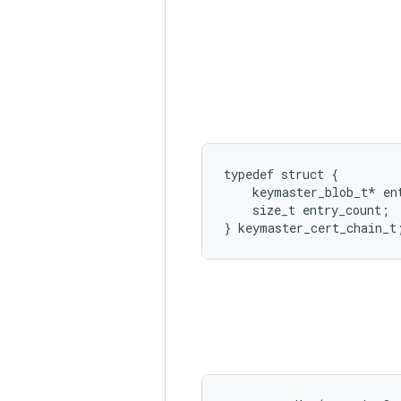
typedef struct {

    keymaster_blob_t* ent
    size_t entry_count;
