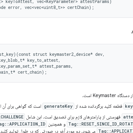
t> keyToAttest, vec<KeyParameter> attestParams)

ode error, vec<vec<uint8_t>> certChain);
st_key)(const struct keymaster2_device* dev,

ey_blob_t* key_to_attest,

key_param_set_t* attest_params,

ه Keymaster است.
key
قطعه کلید برگردانده شده از
generateKey
است که گواهی برای آن ا
att
فهرستی از پارامترهای لازم برای تصدیق است. این شامل
CHALLENGE
Tag::RESET_SINCE_ID_ROTA
و همچنین
ag::APPLICATION_ID
Tag::APPLICAT
می‌شود. دو مورد آخر در صورتی که در طول تولید کلید