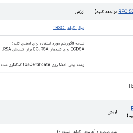
RFC 5
مراجعه کنید)
ارزش
توالی گواهی TBSC
شناسه الگوریتم مورد استفاده برای امضای کلید:
ECDSA برای کلیدهای EC، RSA برای کلیدهای RSA.
رشته بیتی، امضا روی tbsCertificate کدگذاری شده توسط ASN.1 DER محاسبه شده است.
ارزش
ید)
عدد صحیح ۲ (به معنی گواهی نسخه ۳)