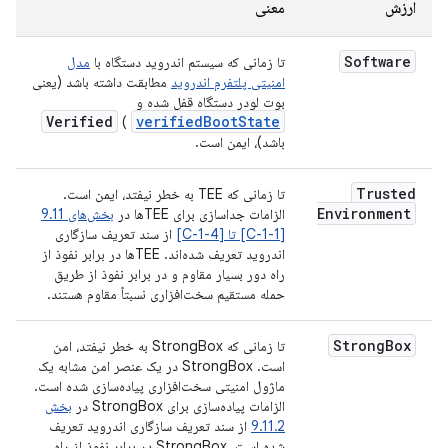
ارزش
معنی
Software
تا زمانی که سیستم اندروید دستگاه با
مدل
امنیتی پلتفرم اندروید
مطابقت داشته باشد (یعنی
بوت لودر دستگاه قفل شده و
Verified
verifiedBootState
)
باشد)، ایمن است.
Trusted
تا زمانی که TEE به خطر نیفتد، ایمن است.
Environment
الزامات جداسازی برای TEEها در
بخش‌های 9.11
[C-1-1] تا [C-1-4]
از سند تعریف سازگاری
اندروید تعریف شده‌اند. TEEها در برابر نفوذ از
راه دور بسیار مقاوم و در برابر نفوذ از طریق
حمله مستقیم سخت‌افزاری نسبتاً مقاوم هستند.
Strong
Box
تا زمانی که StrongBox به خطر نیفتد، امن
است. StrongBox در یک عنصر امن مشابه یک
ماژول امنیتی سخت‌افزاری پیاده‌سازی شده است.
الزامات پیاده‌سازی برای StrongBox در
بخش
9.11.2
از سند تعریف سازگاری اندروید تعریف
شده است. StrongBox در برابر نفوذ از راه