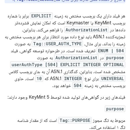
هر فیلد دارای یک برچسب مختص به زمینه
EXPLICIT
برابر با شماره
برچسب KeyMint یا Keymaster است که امکان نمایش فشرده‌تر
داده‌ها در
AuthorizationList
را فراهم می‌کند. بنابراین،
تجزیه‌کننده ASN.1 باید نوع داده مورد انتظار برای هر برچسب مختص به
زمینه را بداند. برای مثال،
Tag::USER_AUTH_TYPE
به صورت
ENUM | 504
تعریف شده است. در طرحواره توسعه گواهی، فیلد
purpose
در
AuthorizationList
به صورت
userAuthType [504] EXPLICIT INTEGER OPTIONAL
مشخص شده است. بنابراین، کدگذاری ASN.1 آن به جای برچسب کلاس
UNIVERSAL
برای نوع ASN.1
INTEGER
که
10
است، حاوی
برچسب مختص به زمینه
504
خواهد بود.
فیلدهای زیر در گواهی‌های تولید شده توسط KeyMint 5 وجود دارند:
purpose
مربوط به تگ مجوز
Tag::PURPOSE
است که از مقدار شناسه
تگ ۱ استفاده می‌کند.