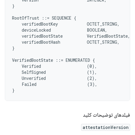
}

RootOfTrust ::= SEQUENCE {

    verifiedBootKey            OCTET_STRING,

    deviceLocked               BOOLEAN,

    verifiedBootState          VerifiedBootState,

    verifiedBootHash           OCTET_STRING,

}

VerifiedBootState ::= ENUMERATED {

    Verified                   (0),

    SelfSigned                 (1),

    Unverified                 (2),

    Failed                     (3),

فیلدهای توضیحات کلید
attestationVersion