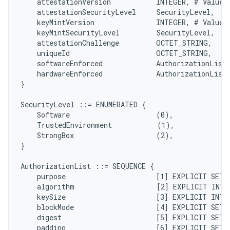
    attestationVersion           INTEGER, # Value 5
    attestationSecurityLevel     SecurityLevel,

    keyMintVersion               INTEGER, # Value 5
    keyMintSecurityLevel         SecurityLevel,

    attestationChallenge         OCTET_STRING,

    uniqueId                     OCTET_STRING,

    softwareEnforced             AuthorizationList,
    hardwareEnforced             AuthorizationList,
}

SecurityLevel ::= ENUMERATED {

    Software                     (0),

    TrustedEnvironment           (1),

    StrongBox                    (2),

}

AuthorizationList ::= SEQUENCE {

    purpose                      [1] EXPLICIT SET 
    algorithm                    [2] EXPLICIT INTE
    keySize                      [3] EXPLICIT INTE
    blockMode                    [4] EXPLICIT SET 
    digest                       [5] EXPLICIT SET 
    padding                      [6] EXPLICIT SET 