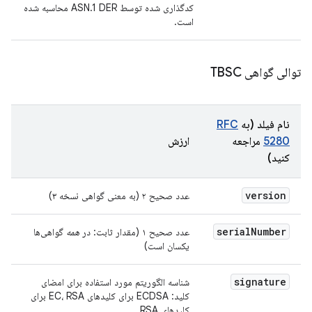
کدگذاری شده توسط ASN.1 DER محاسبه شده
است.
توالی گواهی TBSC
نام فیلد (به
RFC
5280
مراجعه
ارزش
کنید)
version
عدد صحیح ۲ (به معنی گواهی نسخه ۳)
serial
Number
عدد صحیح ۱ (مقدار ثابت: در
همه
گواهی‌ها
یکسان است)
signature
شناسه الگوریتم مورد استفاده برای امضای
کلید: ECDSA برای کلیدهای EC، RSA برای
کلیدهای RSA.