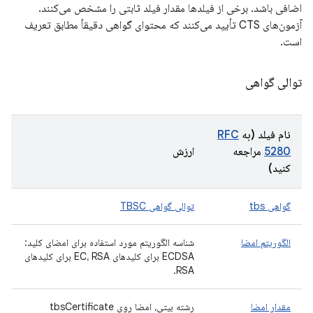
اضافی باشد. برخی از فیلدها مقدار فیلد ثابتی را مشخص می‌کنند.
آزمون‌های CTS تأیید می‌کنند که محتوای گواهی دقیقاً مطابق تعریف
است.
توالی گواهی
نام فیلد (به
RFC
5280
مراجعه
ارزش
کنید)
گواهی tbs
توالی گواهی TBSC
الگوریتم امضا
شناسه الگوریتم مورد استفاده برای امضای کلید:
ECDSA برای کلیدهای EC، RSA برای کلیدهای
RSA.
مقدار امضا
رشته بیتی، امضا روی tbsCertificate