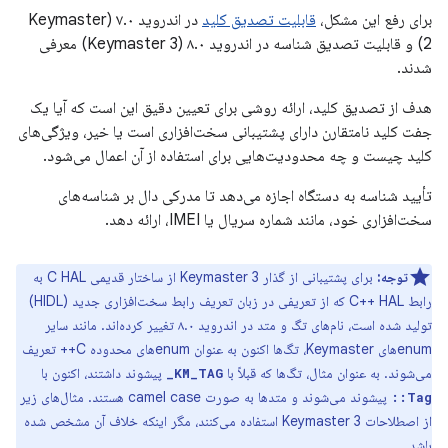
برای رفع این مشکل،
قابلیت تصدیق کلید
در اندروید ۷.۰ (Keymaster
2) و قابلیت تصدیق شناسه در اندروید ۸.۰ (Keymaster 3) معرفی
شدند.
هدف از تصدیق کلید، ارائه روشی برای تعیین دقیق این است که آیا یک
جفت کلید نامتقارن دارای پشتیبانی سخت‌افزاری است یا خیر، ویژگی‌های
کلید چیست و چه محدودیت‌هایی برای استفاده از آن اعمال می‌شود.
تأیید شناسه به دستگاه اجازه می‌دهد تا مدرکی دال بر شناسه‌های
سخت‌افزاری خود، مانند شماره سریال یا IMEI، ارائه دهد.
توجه:
برای پشتیبانی از گذار Keymaster 3 از ساختار قدیمی C HAL به
رابط C++ HAL که از تعریفی در زبان تعریف رابط سخت‌افزاری جدید (HIDL)
تولید شده است، نام‌های تگ و متد در اندروید ۸.۰ تغییر کرده‌اند. مانند سایر
enumهای Keymaster، تگ‌ها اکنون به عنوان enumهای محدوده C++ تعریف
می‌شوند. به عنوان مثال، تگ‌ها که قبلاً با
پیشوند داشتند، اکنون با
KM_TAG_
پیشوند می‌شوند و متدها به صورت camel case هستند. مثال‌های زیر
Tag::
از اصطلاحات Keymaster 3 استفاده می‌کنند، مگر اینکه خلاف آن مشخص شده
باشد.