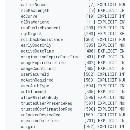
    callerNonce                  [7] EXPLICIT NULL
    minMacLength                 [8] EXPLICIT INTE
    ecCurve                     [10] EXPLICIT INTE
    mlDsaVariant                [11] EXPLICIT INTE
    rsaPublicExponent          [200] EXPLICIT INTE
    mgfDigest                  [203] EXPLICIT SET 
    rollbackResistance         [303] EXPLICIT NULL
    earlyBootOnly              [305] EXPLICIT NULL
    activeDateTime             [400] EXPLICIT INTE
    originationExpireDateTime  [401] EXPLICIT INTE
    usageExpireDateTime        [402] EXPLICIT INTE
    usageCountLimit            [405] EXPLICIT INTE
    userSecureId               [502] EXPLICIT INTE
    noAuthRequired             [503] EXPLICIT NULL
    userAuthType               [504] EXPLICIT INTE
    authTimeout                [505] EXPLICIT INTE
    allowWhileOnBody           [506] EXPLICIT NULL
    trustedUserPresenceReq     [507] EXPLICIT NULL
    trustedConfirmationReq     [508] EXPLICIT NULL
    unlockedDeviceReq          [509] EXPLICIT NULL
    creationDateTime           [701] EXPLICIT INTE
    origin                     [702] EXPLICIT INTE