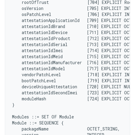
    rootOfTrust                [704] EXPLICIT Root
    osVersion                  [705] EXPLICIT INTE
    osPatchLevel               [706] EXPLICIT INTE
    attestationApplicationId   [709] EXPLICIT OCTE
    attestationIdBrand         [710] EXPLICIT OCTE
    attestationIdDevice        [711] EXPLICIT OCTE
    attestationIdProduct       [712] EXPLICIT OCTE
    attestationIdSerial        [713] EXPLICIT OCTE
    attestationIdImei          [714] EXPLICIT OCTE
    attestationIdMeid          [715] EXPLICIT OCTE
    attestationIdManufacturer  [716] EXPLICIT OCTE
    attestationIdModel         [717] EXPLICIT OCTE
    vendorPatchLevel           [718] EXPLICIT INTE
    bootPatchLevel             [719] EXPLICIT INTE
    deviceUniqueAttestation    [720] EXPLICIT NULL
    attestationIdSecondImei    [723] EXPLICIT OCTE
    moduleHash                 [724] EXPLICIT OCTE
}

Modules ::= SET OF Module

Module ::= SEQUENCE {

    packageName                OCTET_STRING,

    version                    INTEGER,
