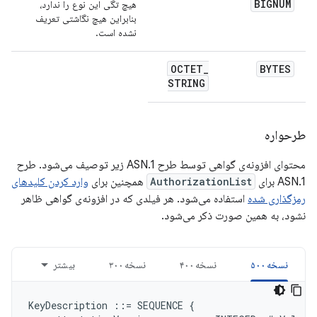
BIGNUM
هیچ تگی این نوع را ندارد،
بنابراین هیچ نگاشتی تعریف
نشده است.
OCTET
_
BYTES
STRING
طرحواره
محتوای افزونه‌ی گواهی توسط طرح ASN.1 زیر توصیف می‌شود. طرح
ASN.1 برای
AuthorizationList
همچنین برای
وارد کردن کلیدهای
رمزگذاری شده
استفاده می‌شود. هر فیلدی که در افزونه‌ی گواهی ظاهر
نشود، به همین صورت ذکر می‌شود.
نسخه ۵۰۰
نسخه ۴۰۰
نسخه ۳۰۰
بیشتر
KeyDescription ::= SEQUENCE {
