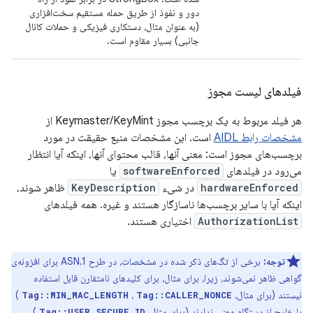
دور و نفوذ از طریق حمله مستقیم سخت‌افزاری
(به عنوان مثال، دستکاری فیزیکی و حملات کانال
جانبی) بسیار مقاوم است.
فیلدهای لیست مجوز
هر فیلد مربوط به یک برچسب مجوز Keymaster/KeyMint از
مشخصات رابط AIDL
است. این مشخصات منبع حقیقت در مورد
برچسب‌های مجوز است: معنی آنها، قالب محتوای آنها، اینکه آیا انتظار
می‌رود در فیلدهای
softwareEnforced
یا
hardwareEnforced
در شیء
KeyDescription
ظاهر شوند،
اینکه آیا با سایر برچسب‌ها ناسازگار هستند و غیره. همه فیلدهای
AuthorizationList
اختیاری هستند.
توجه:
برخی از تگ‌های ذکر شده در مشخصات، در طرح ASN.1 برای افزونه‌ی
گواهی ظاهر نمی‌شوند، زیرا، برای مثال، برای کلیدهای نامتقارن قابل استفاده
نیستند (برای مثال،
،
)
Tag::MIN_MAC_LENGTH
Tag::CALLER_NONCE
یا خارج از دستگاه معنی ندارند (برای مثال،
).
Tag::USER_SECURE_ID