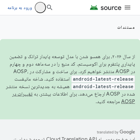
ورود به برنامه
مستندات
از سال ۲۰۲۶، برای همسو شدن با مدل توسعه پایدار ترانک و تضمین
پایداری پلتفرم برای اکوسیستم، کد منبع را در سه‌ماهه دوم و چهارم
در AOSP منتشر خواهیم کرد. برای ساخت و مشارکت در AOSP،
android-latest-release
استفاده کنید. شاخه مانیفست
android-latest-release
همیشه به جدیدترین نسخه منتشر
شده در AOSP ارجاع می‌دهد. برای اطلاعات بیشتر، به
تغییرات در
AOSP
مراجعه کنید.
این صفحه به‌وسیله
ترجمه شده است.