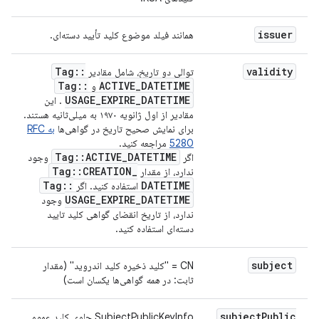
issuer
همانند فیلد موضوع کلید تأیید دسته‌ای.
Tag
::
validity
توالی دو تاریخ، شامل مقادیر
Tag
::
ACTIVE
_
DATETIME
و
USAGE
_
EXPIRE
_
DATETIME
. این
مقادیر از اول ژانویه ۱۹۷۰ به میلی‌ثانیه هستند.
برای نمایش صحیح تاریخ در گواهی‌ها
به RFC
5280
مراجعه کنید.
Tag
::
ACTIVE
_
DATETIME
اگر
وجود
Tag
::
CREATION
_
ندارد، از مقدار
Tag
::
DATETIME
استفاده کنید. اگر
USAGE
_
EXPIRE
_
DATETIME
وجود
ندارد، از تاریخ انقضای گواهی کلید تایید
دسته‌ای استفاده کنید.
subject
CN = "کلید ذخیره کلید اندروید" (مقدار
ثابت: در
همه
گواهی‌ها یکسان است)
subject
Public
SubjectPublicKeyInfo حاوی کلید عمومی