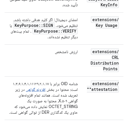
Key
Info
تأیید شده.
extensions
/
امضای دیجیتال: اگر کلید هدفی داشته باشد،
Key
Purpose
::
SIGN
Key Usage
تنظیم می‌شود.
یا
Key
Purpose
::
VERIFY
. تمام بیت‌های
دیگر تنظیم نشده‌اند.
extensions
/
ارزش نامشخص
CRL
Distribution
Points
extensions
/
شناسه OID برابر با ۱.۳.۶.۱.۴.۱.۱۱۱۲۹.۲.۱.۱۷
"attestation"
است؛ محتوا در بخش
افزونه گواهی
در زیر
تعریف شده است. همانند تمام افزونه‌های
گواهی X.۵۰۹، محتوا به صورت یک
OCTET_STRING نمایش داده می‌شود که
حاوی یک کدگذاری DER از توالی گواهی است.