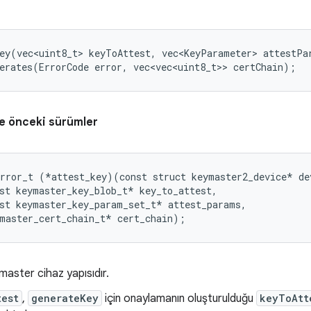
ey(vec<uint8_t> keyToAttest, vec<KeyParameter> attestPar
erates(ErrorCode error, vec<vec<uint8_t>> certChain);
e önceki sürümler
rror_t (*attest_key)(const struct keymaster2_device* dev
st keymaster_key_blob_t* key_to_attest,

st keymaster_key_param_set_t* attest_params,

master cihaz yapısıdır.
test
,
generateKey
için onaylamanın oluşturulduğu
keyToAtt