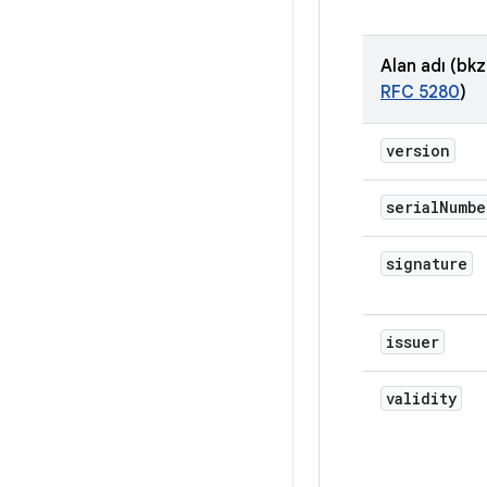
Alan adı (bkz
RFC 5280
)
version
serial
Numbe
signature
issuer
validity