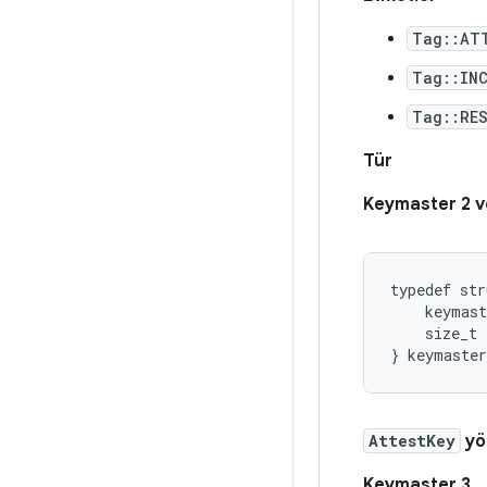
Tag::AT
Tag::INC
Tag::RE
Tür
Keymaster 2 v
typedef str
    keymast
    size_t 
AttestKey
yö
Keymaster 3