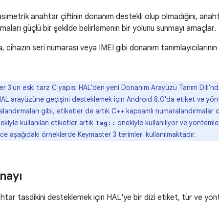
simetrik anahtar çiftinin donanım destekli olup olmadığını, anahtar
amaları güçlü bir şekilde belirlemenin bir yolunu sunmayı amaçlar.
, cihazın seri numarası veya IMEI gibi donanım tanımlayıcılarının
 3'ün eski tarz C yapısı HAL'den yeni Donanım Arayüzü Tanım Dili'nde
AL arayüzüne geçişini desteklemek için Android 8.0'da etiket ve yönte
andırmaları gibi, etiketler de artık C++ kapsamlı numaralandırmalar o
kiyle kullanılan etiketler artık
önekiyle kullanılıyor ve yönteml
Tag::
ece aşağıdaki örneklerde Keymaster 3 terimleri kullanılmaktadır.
nayı
htar tasdikini desteklemek için HAL'ye bir dizi etiket, tür ve yön