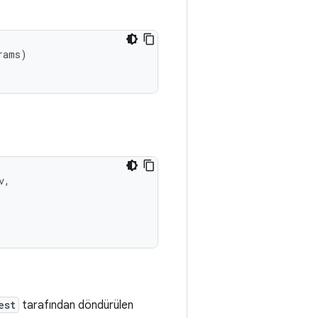
ams)

,

est
tarafından döndürülen