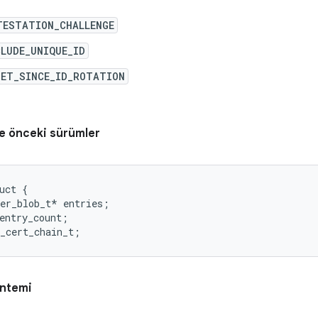
TESTATION_CHALLENGE
LUDE_UNIQUE_ID
SET_SINCE_ID_ROTATION
e önceki sürümler
uct {

er_blob_t* entries;

entry_count;

ntemi