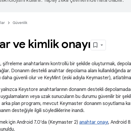
eknolojisini kullanır. Yapay zeka çevirilerinde hata olabilir.
lar
Güvenlik
r ve kimlik onayı
şifreleme anahtarlarını kontrollü bir şekilde oluşturmak, depol
sağlar. Donanım destekli anahtar depolama alanı kullanıldığında 
ı daha güvenli olur ve KeyMint (eski adıyla Keymaster), atlatılmas
yalnızca Keystore anahtarlarının donanım destekli depolamada ol
uygulamaların veya uzak sunucuların bu durumu güvenilir bir şek
arka plan programı, mevcut Keymaster donanım soyutlama katm
nım desteğiyle ilgili söylediklerine inandı.
mek için Android 7.0'da (Keymaster 2)
anahtar onayı
, Android 8
sunuldu.