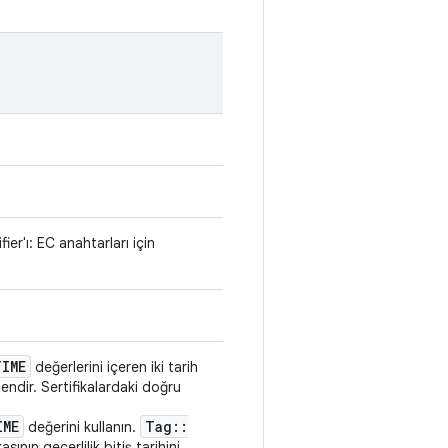
ier'ı: EC anahtarları için
TIME
değerlerini içeren iki tarih
endir. Sertifikalardaki doğru
IME
Tag
::
değerini kullanın.
ının geçerlilik bitiş tarihini