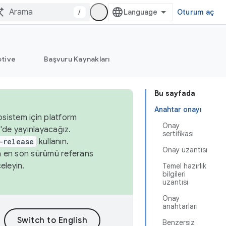
/
Oturum aç
tive
Başvuru Kaynakları
Bu sayfada
Anahtar onayı
osistem için platform
Onay
'de yayınlayacağız.
sertifikası
-release
kullanın.
Onay uzantısı
n en son sürümü referans
eleyin.
Temel hazırlık
bilgileri
uzantısı
Onay
anahtarları
Benzersiz