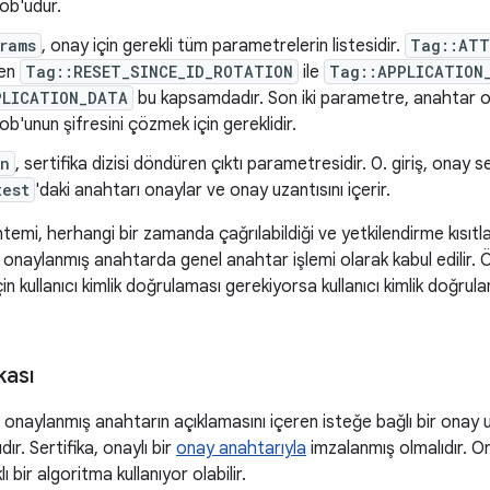
ob'udur.
rams
, onay için gerekli tüm parametrelerin listesidir.
Tag::ATT
en
Tag::RESET_SINCE_ID_ROTATION
ile
Tag::APPLICATION
PLICATION_DATA
bu kapsamdadır. Son iki parametre, anahtar ol
ob'unun şifresini çözmek için gereklidir.
in
, sertifika dizisi döndüren çıktı parametresidir. 0. giriş, onay ser
test
'daki anahtarı onaylar ve onay uzantısını içerir.
temi, herhangi bir zamanda çağrılabildiği ve yetkilendirme kısıtl
 onaylanmış anahtarda genel anahtar işlemi olarak kabul edilir.
için kullanıcı kimlik doğrulaması gerekiyorsa kullanıcı kimlik doğ
kası
, onaylanmış anahtarın açıklamasını içeren isteğe bağlı bir onay 
dır. Sertifika, onaylı bir
onay anahtarıyla
imzalanmış olmalıdır. O
 bir algoritma kullanıyor olabilir.