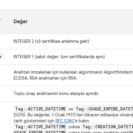
.
Değer
INTEGER 2 (v3 sertifikası anlamına gelir)
r
INTEGER 1 (sabit değer:
tüm
sertifikalarda aynı)
Anahtarı imzalamak için kullanılan algoritmanın AlgorithmIdentif
ECDSA, RSA anahtarları için RSA.
Toplu onay anahtarının konu alanıyla aynıdır.
Tag
::
ACTIVE
_
DATETIME
Tag
::
USAGE
_
EXPIRE
_
DATE
ve
DİZİSİ. Bu değerler, 1 Ocak 1970'ten itibaren milisaniye cinsind
tarih gösterimleri için
RFC 5280
'e bakın.
Tag
::
ACTIVE
_
DATETIME
Tag
::
CREATION
_
DATET
yoksa
USAGE
_
EXPIRE
_
DATETIME
yoksa toplu onay anahtarı sertifikas