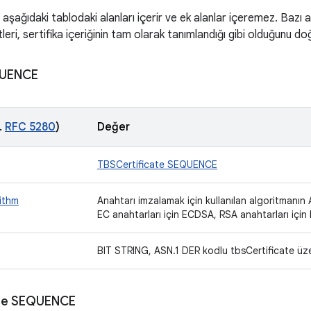
 aşağıdaki tablodaki alanları içerir ve ek alanlar içeremez. Bazı a
tleri, sertifika içeriğinin tam olarak tanımlandığı gibi olduğunu doğ
QUENCE
.
RFC 5280
)
Değer
TBSCertificate SEQUENCE
ithm
Anahtarı imzalamak için kullanılan algoritmanın A
EC anahtarları için ECDSA, RSA anahtarları için
BIT STRING, ASN.1 DER kodlu tbsCertificate üz
ate SEQUENCE