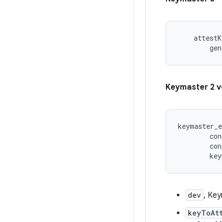
    attestK
        gen
Keymaster 2 v
keymaster_e
        con
        con
dev
, Key
keyToAt