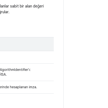
lanlar sabit bir alan değeri
rular.
lgorithmIdentifier'ı:
 RSA.
erinde hesaplanan imza.