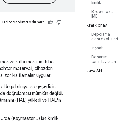
kimlik
Birden fazla
IMEI
Bu size yardımcı oldu mu?
Kimlik onayı
Depolama
alanı özellikleri
İnşaat
Donanım
amak ve kullanmak için daha
tanımlayıcıları
anahtar materyali, cihazdan
Java API
ı zor kısıtlamalar uygular.
duğu biliniyorsa geçerlidir.
ilde doğrulaması mümkün değildi.
anını (HAL) yükledi ve HAL'ın
.0'da (Keymaster 3) ise kimlik