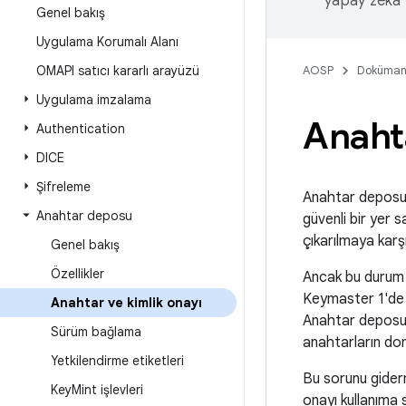
yapay zeka t
Genel bakış
Uygulama Korumalı Alanı
OMAPI satıcı kararlı arayüzü
AOSP
Doküman
Uygulama imzalama
Anahta
Authentication
DICE
Şifreleme
Anahtar deposu, 
Anahtar deposu
güvenli bir yer 
çıkarılmaya karş
Genel bakış
Özellikler
Ancak bu durum 
Keymaster 1'de 
Anahtar ve kimlik onayı
Anahtar deposu 
Sürüm bağlama
anahtarların dona
Yetkilendirme etiketleri
Bu sorunu gider
Key
Mint işlevleri
onayı kullanıma 