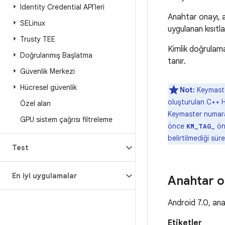
Identity Credential API'leri
Anahtar onayı, a
SELinux
uygulanan kısıtl
Trusty TEE
Kimlik doğrulama
Doğrulanmış Başlatma
tanır.
Güvenlik Merkezi
Hücresel güvenlik
Not:
Keymaster
oluşturulan C++ H
Özel alan
Keymaster numaral
GPU sistem çağrısı filtreleme
önce
öne
KM_TAG_
belirtilmediği sür
Test
En iyi uygulamalar
Anahtar o
Android 7.0, ana
Etiketler