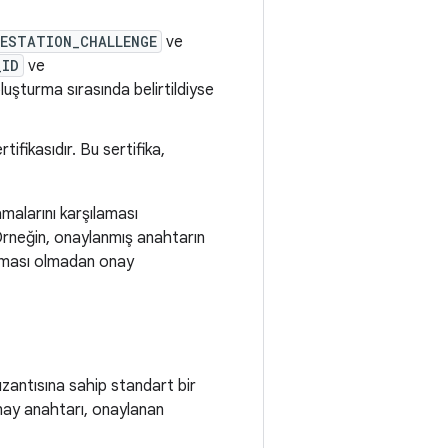
ESTATION_CHALLENGE
ve
_ID
ve
uşturma sırasında belirtildiyse
tifikasıdır. Bu sertifika,
amalarını karşılaması
 Örneğin, onaylanmış anahtarın
rulaması olmadan onay
uzantısına sahip standart bir
nay anahtarı, onaylanan