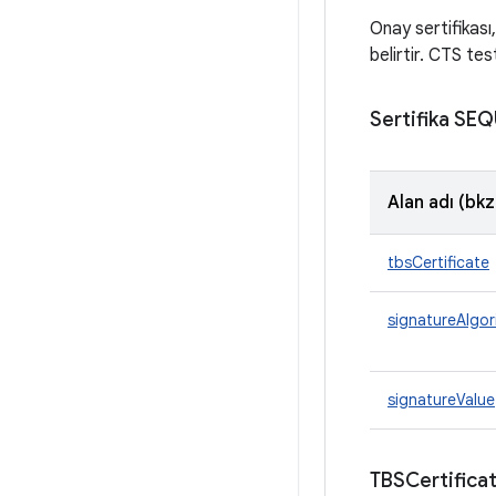
Onay sertifikası,
belirtir. CTS tes
Sertifika SE
Alan adı (bkz
tbsCertificate
signatureAlgor
signatureValue
TBSCertific