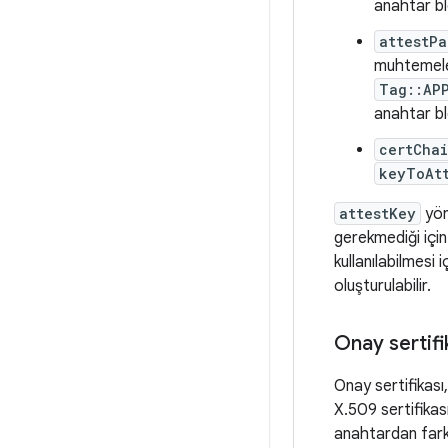
anahtar bl
attestPa
muhtemel
Tag::AP
anahtar bl
certCha
keyToAt
attestKey
yön
gerekmediği için
kullanılabilmesi 
oluşturulabilir.
Onay sertifi
Onay sertifikası
X.509 sertifikası
anahtardan farklı