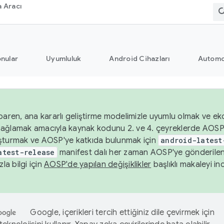
 Aracı
nular
Uyumluluk
Android Cihazları
Automo
baren, ana kararlı geliştirme modelimizle uyumlu olmak ve ek
nı sağlamak amacıyla kaynak kodunu 2. ve 4. çeyreklerde AOSP
şturmak ve AOSP'ye katkıda bulunmak için
android-latest
atest-release
manifest dalı her zaman AOSP'ye gönderile
zla bilgi için
AOSP'de yapılan değişiklikler
başlıklı makaleyi inc
Google, içerikleri tercih ettiğiniz dile çevirmek için