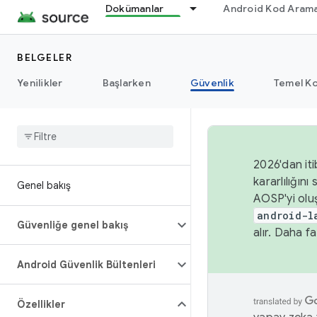
Dokümanlar
Android Kod Arama
BELGELER
Yenilikler
Başlarken
Güvenlik
Temel Ko
2026'dan iti
kararlılığı
Genel bakış
AOSP'yi olu
android-l
Güvenliğe genel bakış
alır. Daha fa
Android Güvenlik Bültenleri
Özellikler