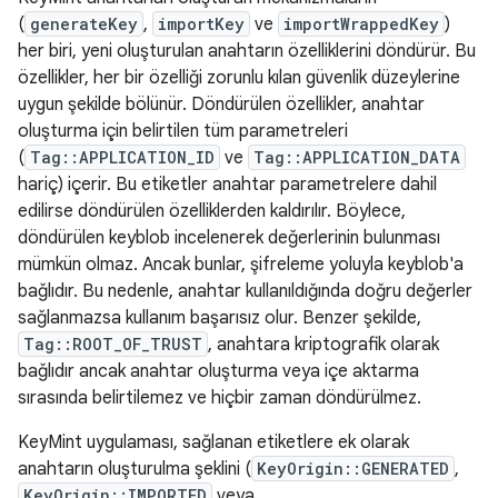
(
generateKey
,
importKey
ve
importWrappedKey
)
her biri, yeni oluşturulan anahtarın özelliklerini döndürür. Bu
özellikler, her bir özelliği zorunlu kılan güvenlik düzeylerine
uygun şekilde bölünür. Döndürülen özellikler, anahtar
oluşturma için belirtilen tüm parametreleri
(
Tag::APPLICATION_ID
ve
Tag::APPLICATION_DATA
hariç) içerir. Bu etiketler anahtar parametrelere dahil
edilirse döndürülen özelliklerden kaldırılır. Böylece,
döndürülen keyblob incelenerek değerlerinin bulunması
mümkün olmaz. Ancak bunlar, şifreleme yoluyla keyblob'a
bağlıdır. Bu nedenle, anahtar kullanıldığında doğru değerler
sağlanmazsa kullanım başarısız olur. Benzer şekilde,
Tag::ROOT_OF_TRUST
, anahtara kriptografik olarak
bağlıdır ancak anahtar oluşturma veya içe aktarma
sırasında belirtilemez ve hiçbir zaman döndürülmez.
KeyMint uygulaması, sağlanan etiketlere ek olarak
anahtarın oluşturulma şeklini (
KeyOrigin::GENERATED
,
KeyOrigin::IMPORTED
veya