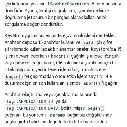
için kullanılan yeni bir
IKeyMintOperation
Binder nesnesi
döndürür. Ayrıca, kimliği doğrulanmış işlemlerde kimlik
doğrulama jetonunun bir parçası olarak kullanılan bir
sorgulama değeri döndürülür.
KeyMint uygulaması en az 16 eşzamanlı işlemi destekler.
Anahtar deposu 15 anahtar kullanır ve
vold
için şifre
şifrelemede kullanılacak bir anahtar bırakır. Keystore'da 15
işlem devam ederken (
begin()
çağrılmış ancak
finish
veya
abort
çağrılmamış) 16. işlemin başlatılması için bir
istek aldığında, yeni istenen işlemi başlatmak üzere
begin()
'yı çağırmadan önce etkin işlem sayısını 14'e
düşürmek için en son kullanılan işlemde
abort()
'ı çağırır.
Anahtar oluşturma veya içe aktarma sırasında
Tag::APPLICATION_ID
ya da
Tag::APPLICATION_DATA
belirtilmişse
begin()
çağrıları, bu yöntemin
params
bağımsız değişkeninde
başlangıçta belirtilen değerlerle birlikte bu etiketleri