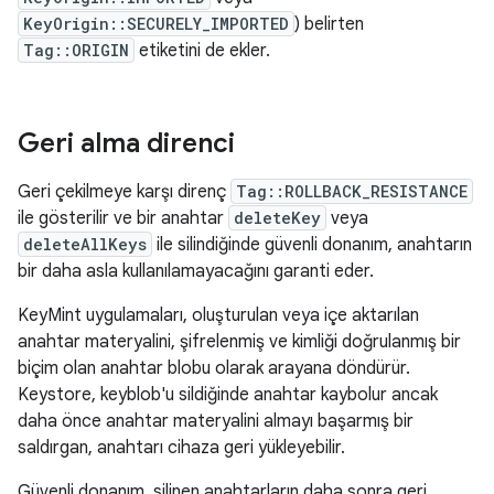
KeyOrigin::SECURELY_IMPORTED
) belirten
Tag::ORIGIN
etiketini de ekler.
Geri alma direnci
Geri çekilmeye karşı direnç
Tag::ROLLBACK_RESISTANCE
ile gösterilir ve bir anahtar
deleteKey
veya
deleteAllKeys
ile silindiğinde güvenli donanım, anahtarın
bir daha asla kullanılamayacağını garanti eder.
KeyMint uygulamaları, oluşturulan veya içe aktarılan
anahtar materyalini, şifrelenmiş ve kimliği doğrulanmış bir
biçim olan anahtar blobu olarak arayana döndürür.
Keystore, keyblob'u sildiğinde anahtar kaybolur ancak
daha önce anahtar materyalini almayı başarmış bir
saldırgan, anahtarı cihaza geri yükleyebilir.
Güvenli donanım, silinen anahtarların daha sonra geri