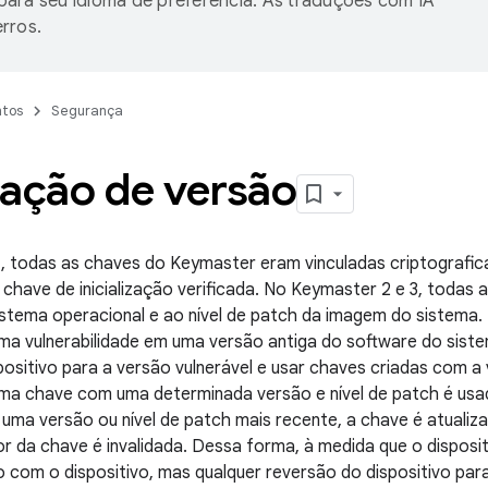
ara seu idioma de preferência. As traduções com IA
rros.
tos
Segurança
lação de versão
, todas as chaves do Keymaster eram vinculadas criptografi
à chave de inicialização verificada. No Keymaster 2 e 3, toda
istema operacional e ao nível de patch da imagem do sistema.
uma vulnerabilidade em uma versão antiga do software do sis
positivo para a versão vulnerável e usar chaves criadas com a
ma chave com uma determinada versão e nível de patch é usad
 uma versão ou nível de patch mais recente, a chave é atualiz
or da chave é invalidada. Dessa forma, à medida que o disposit
 com o dispositivo, mas qualquer reversão do dispositivo par