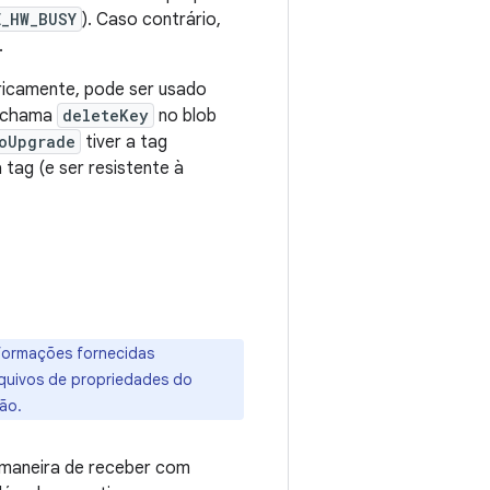
E_HW_BUSY
). Caso contrário,
.
ricamente, pode ser usado
e chama
deleteKey
no blob
oUpgrade
tiver a tag
tag (e ser resistente à
formações fornecidas
quivos de propriedades do
ão.
 maneira de receber com