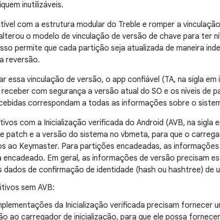
quem inutilizáveis.
ível com a estrutura modular do Treble e romper a vinculaçã
lterou o modelo de vinculação de versão de chave para ter n
Isso permite que cada partição seja atualizada de maneira in
a reversão.
r essa vinculação de versão, o app confiável (TA, na sigla em 
receber com segurança a versão atual do SO e os níveis de pa
cebidas correspondam a todas as informações sobre o siste
tivos com a Inicialização verificada do Android (AVB, na sigla
de patch e a versão do sistema no vbmeta, para que o carrega
os ao Keymaster. Para partições encadeadas, as informações
 encadeado. Em geral, as informações de versão precisam es
 dados de confirmação de identidade (hash ou hashtree) de 
itivos sem AVB:
mplementações da Inicialização verificada precisam fornecer
ão ao carregador de inicialização, para que ele possa fornece