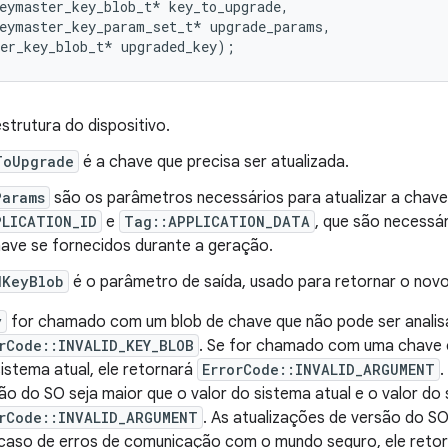
eymaster_key_blob_t* key_to_upgrade,

eymaster_key_param_set_t* upgrade_params,

strutura do dispositivo.
ToUpgrade
é a chave que precisa ser atualizada.
Params
são os parâmetros necessários para atualizar a chave. 
PLICATION_ID
e
Tag::APPLICATION_DATA
, que são necessá
have se fornecidos durante a geração.
dKeyBlob
é o parâmetro de saída, usado para retornar o novo
y
for chamado com um blob de chave que não pode ser analisad
rCode::INVALID_KEY_BLOB
. Se for chamado com uma chave cu
sistema atual, ele retornará
ErrorCode::INVALID_ARGUMENT
ão do SO seja maior que o valor do sistema atual e o valor do 
rCode::INVALID_ARGUMENT
. As atualizações de versão do S
 caso de erros de comunicação com o mundo seguro, ele retor