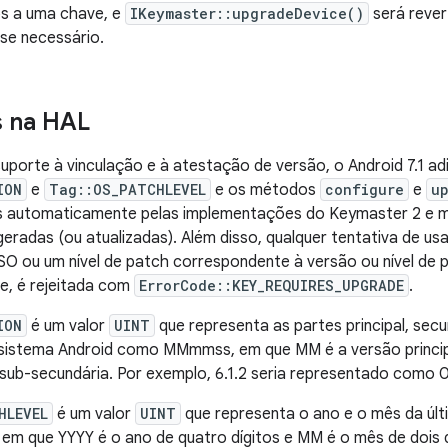
s a uma chave, e
IKeymaster::upgradeDevice()
será rever
 se necessário.
 na HAL
uporte à vinculação e à atestação de versão, o Android 7.1 ad
ION
e
Tag::OS_PATCHLEVEL
e os métodos
configure
e
u
s automaticamente pelas implementações do Keymaster 2 e m
radas (ou atualizadas). Além disso, qualquer tentativa de u
O ou um nível de patch correspondente à versão ou nível de p
e, é rejeitada com
ErrorCode::KEY_REQUIRES_UPGRADE
.
ION
é um valor
UINT
que representa as partes principal, sec
sistema Android como MMmmss, em que MM é a versão princip
 sub-secundária. Por exemplo, 6.1.2 seria representado como
HLEVEL
é um valor
UINT
que representa o ano e o mês da últ
m que YYYY é o ano de quatro dígitos e MM é o mês de dois d