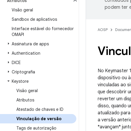
conteúdos p
Atributos
podem ter e
Visão geral
Sandbox de aplicativos
Interface estável do fornecedor
AOSP
Documen
OMAPI
Assinatura de apps
Vincu
Authentication
DICE
No Keymaster 1
Criptografia
dispositivo ou 
Keystore
vinculadas ao s
Visão geral
que descobrir 
reverter um dis
Atributos
disso, quando u
Atestado de chaves e ID
atualizado para
Vinculação de versão
a versão anteri
*avançam* junto
Tags de autorização