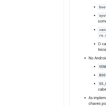
boo
sys
some
ven
ro.
O ca
Inic
No Androi
VEN
BOO
OS_
cabe
As implem
chaves po