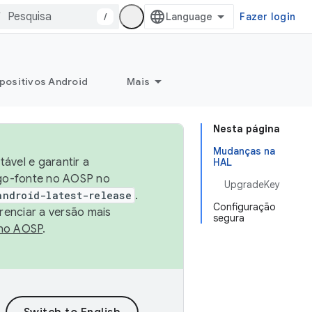
/
Fazer login
positivos Android
Mais
Nesta página
Mudanças na
ável e garantir a
HAL
igo-fonte no AOSP no
UpgradeKey
android-latest-release
.
Configuração
renciar a versão mais
segura
no AOSP
.