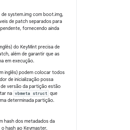
o de system.img com boot.img,
íveis de patch separados para
dependente, fornecendo ainda
inglês) do KeyMint precisa de
tch, além de garantir que as
ma em execução.
 em inglês) podem colocar todos
dor de inicialização possa
 de versão da partição estão
tar na
vbmeta struct
que
uma determinada partição.
 um hash dos metadados da
r o hash ao Keymaster.