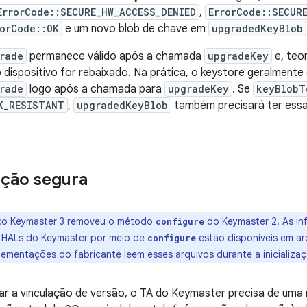
ErrorCode::SECURE_HW_ACCESS_DENIED
,
ErrorCode::SECUR
rorCode::OK
e um novo blob de chave em
upgradedKeyBlob
rade
permanece válido após a chamada
upgradeKey
e, teo
dispositivo for rebaixado. Na prática, o keystore geralment
rade
logo após a chamada para
upgradeKey
. Se
keyBlobT
K_RESISTANT
,
upgradedKeyBlob
também precisará ter essa 
ação segura
:o Keymaster 3 removeu o método
do Keymaster 2. As in
configure
s HALs do Keymaster por meio de
estão disponíveis em ar
configure
lementações do fabricante leem esses arquivos durante a inicializaç
ar a vinculação de versão, o TA do Keymaster precisa de uma