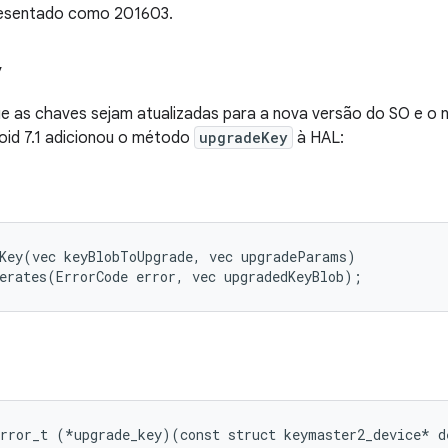
resentado como 201603.
y
ue as chaves sejam atualizadas para a nova versão do SO e o 
oid 7.1 adicionou o método
upgradeKey
à HAL:
Key(vec keyBlobToUpgrade, vec upgradeParams)

rror_t (*upgrade_key)(const struct keymaster2_device* de