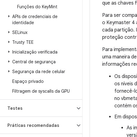
que as chaves fi
Funções do Key
Mint
Para ser compat
APIs de credenciais de
o Keymaster 4 a
identidade
cada partição. 
SELinux
proteção contr
Trusty TEE
Para implementa
Inicialização verificada
uma maneira de 
Central de segurança
informações re
Segurança da rede celular
Os disposi
Espaço privado
os níveis 
fornecê-l
Filtragem de syscalls da GPU
no vbmeta
contém os
Testes
Em dispos
Práticas recomendadas
As i
vers