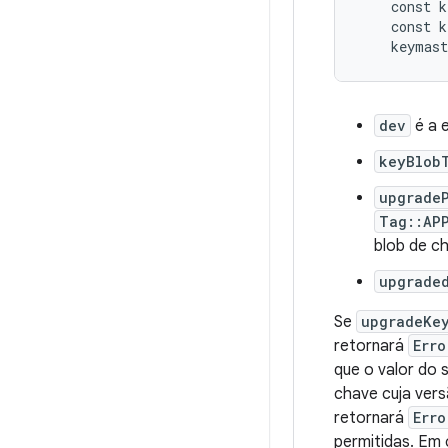
    const k
    const k
dev
é a e
keyBlob
upgrade
Tag::AP
blob de c
upgrade
Se
upgradeKe
retornará
Erro
que o valor do 
chave cuja vers
retornará
Erro
permitidas. Em