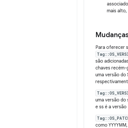
associado
mais alto,
Mudanças
Para oferecer s
Tag::OS_VERS
são adicionada
chaves recém-ge
uma versão do S
respectivament
Tag::OS_VERS
uma versão do 
e ss é a versão
Tag::OS_PATC
como YYYYMM, e