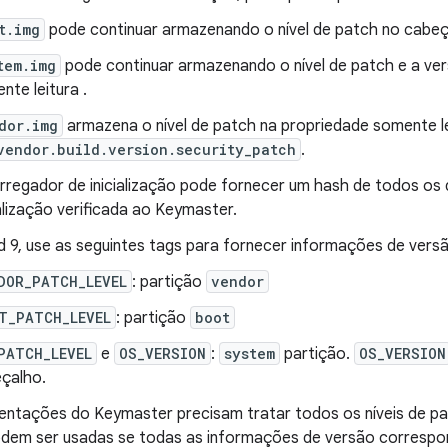
t.img
pode continuar armazenando o nível de patch no cabeç
tem.img
pode continuar armazenando o nível de patch e a ve
nte leitura .
dor.img
armazena o nível de patch na propriedade somente l
vendor.build.version.security_patch
.
rregador de inicialização pode fornecer um hash de todos os 
ialização verificada ao Keymaster.
d 9, use as seguintes tags para fornecer informações de versã
DOR_PATCH_LEVEL
: partição
vendor
T_PATCH_LEVEL
: partição
boot
PATCH_LEVEL
e
OS_VERSION
:
system
partição.
OS_VERSION
çalho.
entações do Keymaster precisam tratar todos os níveis de p
dem ser usadas se todas as informações de versão correspo