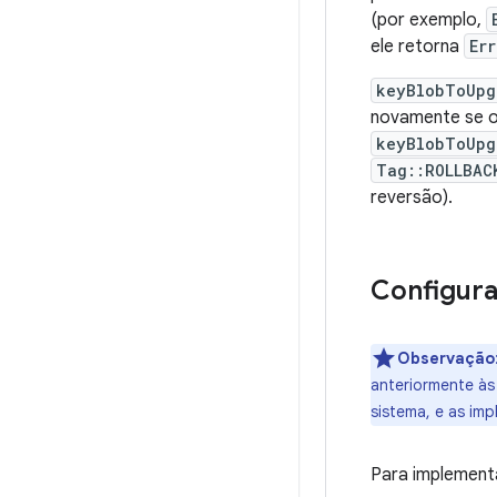
(por exemplo,
ele retorna
Er
keyBlobToUpg
novamente se o 
keyBlobToUpg
Tag::ROLLBAC
reversão).
Configur
Observação
anteriormente à
sistema, e as imp
Para implement