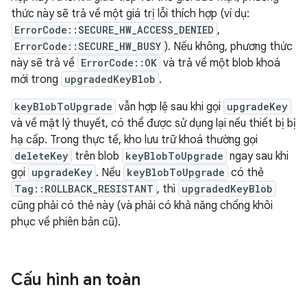
thức này sẽ trả về một giá trị lỗi thích hợp (ví dụ:
ErrorCode::SECURE_HW_ACCESS_DENIED
,
ErrorCode::SECURE_HW_BUSY
). Nếu không, phương thức
này sẽ trả về
ErrorCode::OK
và trả về một blob khoá
mới trong
upgradedKeyBlob
.
keyBlobToUpgrade
vẫn hợp lệ sau khi gọi
upgradeKey
và về mặt lý thuyết, có thể được sử dụng lại nếu thiết bị bị
hạ cấp. Trong thực tế, kho lưu trữ khoá thường gọi
deleteKey
trên blob
keyBlobToUpgrade
ngay sau khi
gọi
upgradeKey
. Nếu
keyBlobToUpgrade
có thẻ
Tag::ROLLBACK_RESISTANT
, thì
upgradedKeyBlob
cũng phải có thẻ này (và phải có khả năng chống khôi
phục về phiên bản cũ).
Cấu hình an toàn