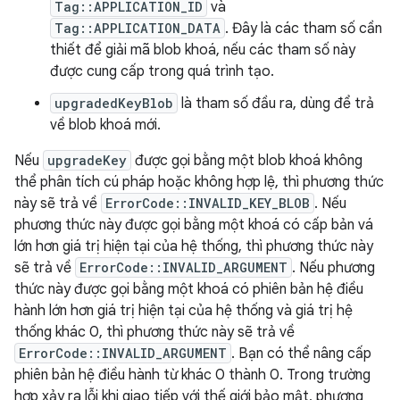
Tag::APPLICATION_ID
và
Tag::APPLICATION_DATA
. Đây là các tham số cần
thiết để giải mã blob khoá, nếu các tham số này
được cung cấp trong quá trình tạo.
upgradedKeyBlob
là tham số đầu ra, dùng để trả
về blob khoá mới.
Nếu
upgradeKey
được gọi bằng một blob khoá không
thể phân tích cú pháp hoặc không hợp lệ, thì phương thức
này sẽ trả về
ErrorCode::INVALID_KEY_BLOB
. Nếu
phương thức này được gọi bằng một khoá có cấp bản vá
lớn hơn giá trị hiện tại của hệ thống, thì phương thức này
sẽ trả về
ErrorCode::INVALID_ARGUMENT
. Nếu phương
thức này được gọi bằng một khoá có phiên bản hệ điều
hành lớn hơn giá trị hiện tại của hệ thống và giá trị hệ
thống khác 0, thì phương thức này sẽ trả về
ErrorCode::INVALID_ARGUMENT
. Bạn có thể nâng cấp
phiên bản hệ điều hành từ khác 0 thành 0. Trong trường
hợp xảy ra lỗi khi giao tiếp với thế giới bảo mật, phương