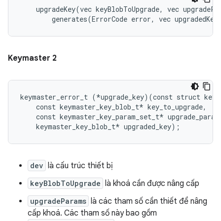
    upgradeKey(vec keyBlobToUpgrade, vec upgradePar
Keymaster 2
keymaster_error_t (*upgrade_key)(const struct keym
    const keymaster_key_blob_t* key_to_upgrade,

    const keymaster_key_param_set_t* upgrade_params
dev
là cấu trúc thiết bị
keyBlobToUpgrade
là khoá cần được nâng cấp
upgradeParams
là các tham số cần thiết để nâng
cấp khoá. Các tham số này bao gồm