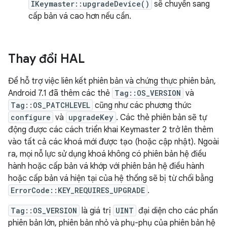
IKeymaster::upgradeDevice()
sẽ chuyển sang
cấp bản vá cao hơn nếu cần.
Thay đổi HAL
Để hỗ trợ việc liên kết phiên bản và chứng thực phiên bản,
Android 7.1 đã thêm các thẻ
Tag::OS_VERSION
và
Tag::OS_PATCHLEVEL
cũng như các phương thức
configure
và
upgradeKey
. Các thẻ phiên bản sẽ tự
động được các cách triển khai Keymaster 2 trở lên thêm
vào tất cả các khoá mới được tạo (hoặc cập nhật). Ngoài
ra, mọi nỗ lực sử dụng khoá không có phiên bản hệ điều
hành hoặc cấp bản vá khớp với phiên bản hệ điều hành
hoặc cấp bản vá hiện tại của hệ thống sẽ bị từ chối bằng
ErrorCode::KEY_REQUIRES_UPGRADE
.
Tag::OS_VERSION
là giá trị
UINT
đại diện cho các phần
phiên bản lớn, phiên bản nhỏ và phụ-phụ của phiên bản hệ