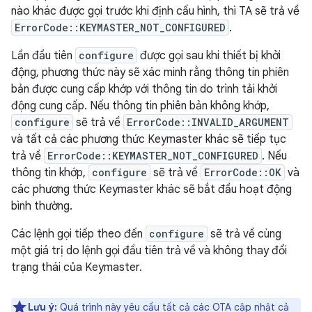
nào khác được gọi trước khi định cấu hình, thì TA sẽ trả về
ErrorCode::KEYMASTER_NOT_CONFIGURED
.
Lần đầu tiên
configure
được gọi sau khi thiết bị khởi
động, phương thức này sẽ xác minh rằng thông tin phiên
bản được cung cấp khớp với thông tin do trình tải khởi
động cung cấp. Nếu thông tin phiên bản không khớp,
configure
sẽ trả về
ErrorCode::INVALID_ARGUMENT
và tất cả các phương thức Keymaster khác sẽ tiếp tục
trả về
ErrorCode::KEYMASTER_NOT_CONFIGURED
. Nếu
thông tin khớp,
configure
sẽ trả về
ErrorCode::OK
và
các phương thức Keymaster khác sẽ bắt đầu hoạt động
bình thường.
Các lệnh gọi tiếp theo đến
configure
sẽ trả về cùng
một giá trị do lệnh gọi đầu tiên trả về và không thay đổi
trạng thái của Keymaster.
Lưu ý:
Quá trình này yêu cầu tất cả các OTA cập nhật cả