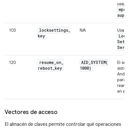
usa, i
wpa
_
supp
locksettings
_
103
N/A
Usado
key
Lock
Sett
Serv
resume
_
on
_
AID_SYSTEM(
120
El ser
reboot
_
key
1000)
siste
Androi
para a
reanu
en el r
Vectores de acceso
El almacén de claves permite controlar qué operaciones