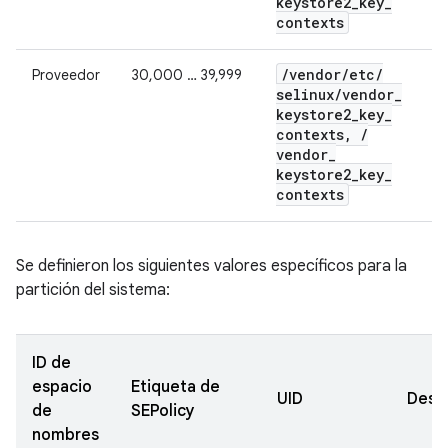
keystore2
_
key
_
contexts
/
vendor
/
etc
/
Proveedor
30,000 … 39,999
selinux
/
vendor
_
keystore2
_
key
_
contexts
,
/
vendor
_
keystore2
_
key
_
contexts
Se definieron los siguientes valores específicos para la
partición del sistema:
ID de
espacio
Etiqueta de
UID
Descr
de
SEPolicy
nombres