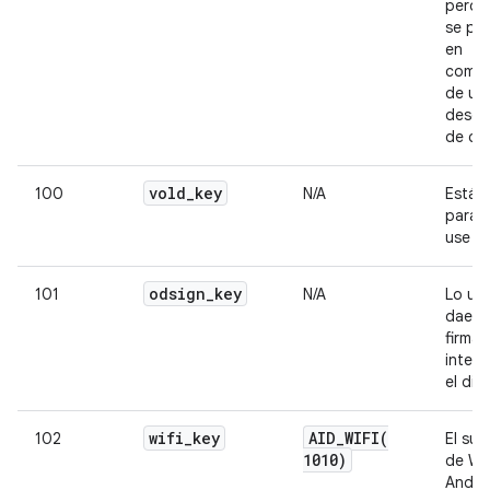
pero 
se pu
en
compi
de us
desde 
de co
vold
_
key
100
N/A
Está 
para q
use vo
odsign
_
key
101
N/A
Lo usa
daem
firma
integ
el dis
wifi
_
key
AID_WIFI(
102
El su
1010)
de Wi-
Androi