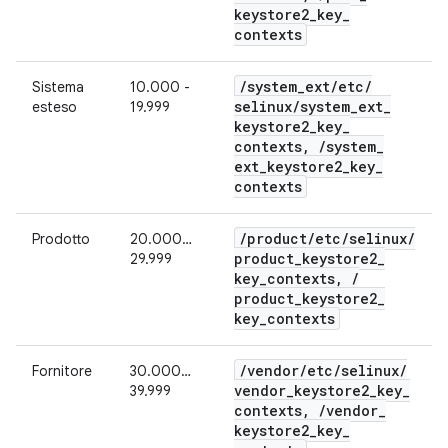
keystore2
_
key
_
contexts
/
system
_
ext
/
etc
/
Sistema
10.000 -
selinux
/
system
_
ext
_
esteso
19.999
keystore2
_
key
_
contexts
,
/
system
_
ext
_
keystore2
_
key
_
contexts
/
product
/
etc
/
selinux
/
Prodotto
20.000…
product
_
keystore2
_
29.999
key
_
contexts
,
/
product
_
keystore2
_
key
_
contexts
/
vendor
/
etc
/
selinux
/
Fornitore
30.000…
vendor
_
keystore2
_
key
_
39.999
contexts
,
/
vendor
_
keystore2
_
key
_