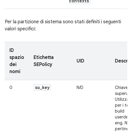
contexts
Per la partizione di sistema sono stati definiti i seguenti
valori specifici:
ID
spazio
Etichetta
UID
Descriz
dei
SEPolicy
nomi
su
_
key
0
N/D
Chiave
superute
Utilizzat
per i tes
build
userdeb
eng. No
pertinen