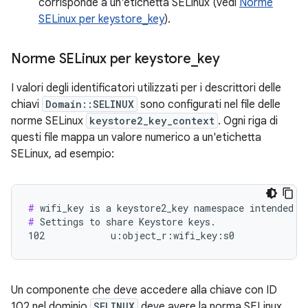
corrisponde a un'etichetta SELinux (vedi
Norme
SELinux per keystore_key
).
Norme SELinux per keystore
_
key
I valori degli identificatori utilizzati per i descrittori delle
chiavi
Domain::SELINUX
sono configurati nel file delle
norme SELinux
keystore2_key_context
. Ogni riga di
questi file mappa un valore numerico a un'etichetta
SELinux, ad esempio:
#
#
 Settings to share Keystore keys.

102            u:object_r:wifi_key:s0
Un componente che deve accedere alla chiave con ID
102 nel dominio
SELINUX
deve avere la norma SELinux