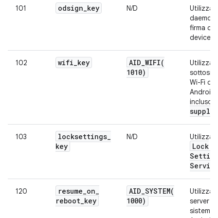
odsign
_
key
101
N/D
Utilizzat
daemon 
firma on
device.
wifi
_
key
AID_WIFI(
102
Utilizzat
1010)
sottosis
Wi-Fi di
Android,
incluso
suppli
locksettings
_
103
N/D
Utilizza
key
Lock
Settin
Servic
resume
_
on
_
AID_SYSTEM(
120
Utilizzat
reboot
_
key
1000)
server di
sistema 