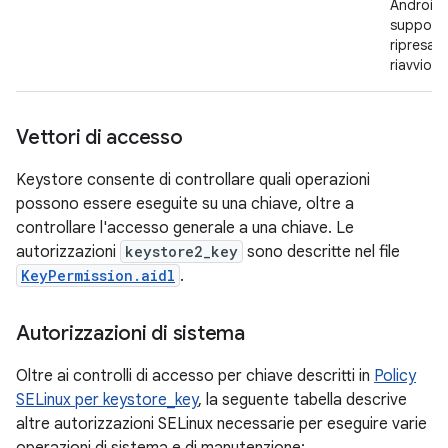
Android 
supporta
ripresa a
riavvio.
Vettori di accesso
Keystore consente di controllare quali operazioni
possono essere eseguite su una chiave, oltre a
controllare l'accesso generale a una chiave. Le
autorizzazioni
keystore2_key
sono descritte nel file
KeyPermission.aidl
.
Autorizzazioni di sistema
Oltre ai controlli di accesso per chiave descritti in
Policy
SELinux per keystore_key
, la seguente tabella descrive
altre autorizzazioni SELinux necessarie per eseguire varie
operazioni di sistema e di manutenzione: