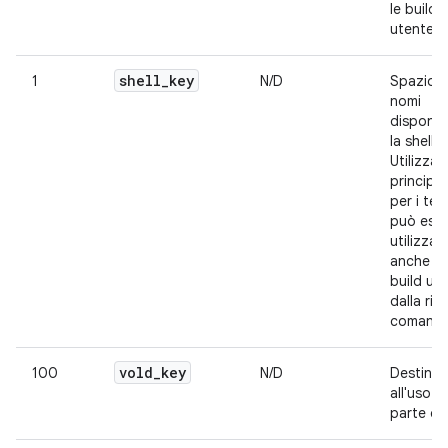
le build
utente.
shell
_
key
1
N/D
Spazio d
nomi
disponib
la shell.
Utilizzat
principa
per i tes
può ess
utilizzat
anche ne
build ut
dalla rig
comando
vold
_
key
100
N/D
Destinat
all'uso d
parte di 