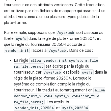
fournisseur en ces attributs versionnés. Cette traduction
est activée par des fichiers de mappage qui associent un
attribut versionné à un ou plusieurs types publics de la
plate-forme.
Par exemple, supposons que
/sys/usb
soit associé au
libellé
sysfs
dans la règle de plate-forme 202504, et
que la règle du fournisseur 202504 accorde à
vendor_init
l'accès à
/sys/usb
. Dans ce cas :
La règle
allow vendor_init sysfs:chr_file
rw_file_perms;
est écrite par la règle du
fournisseur, car
/sys/usb
est libellé
sysfs
dans la
règle de la plate-forme 202504. Lorsque le
système de compilation compile la règle du
fournisseur, il la traduit automatiquement en
allow
vendor_init
_202504
sysfs
_202504
:chr_file
rw_file_perms;
. Les attributs
vendor_init_202504
et
sysfs_202504