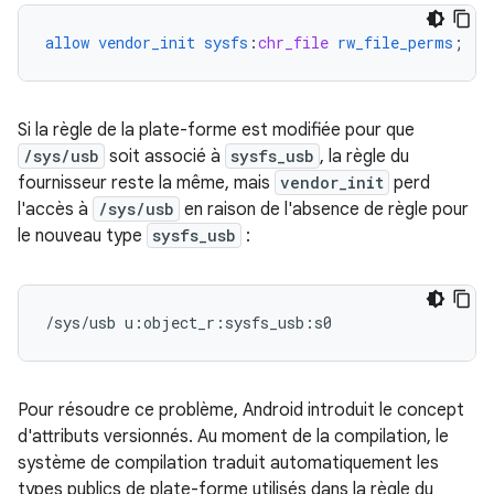
allow
vendor_init
sysfs
:
chr_file
rw_file_perms
;
Si la règle de la plate-forme est modifiée pour que
/sys/usb
soit associé à
sysfs_usb
, la règle du
fournisseur reste la même, mais
vendor_init
perd
l'accès à
/sys/usb
en raison de l'absence de règle pour
le nouveau type
sysfs_usb
:
/sys/usb u:object_r:sysfs_usb:s0
Pour résoudre ce problème, Android introduit le concept
d'attributs versionnés. Au moment de la compilation, le
système de compilation traduit automatiquement les
types publics de plate-forme utilisés dans la règle du