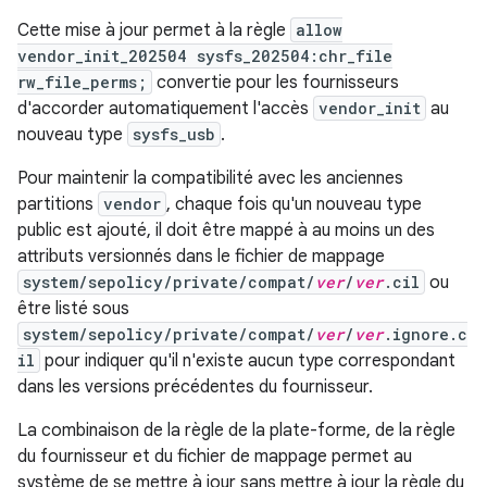
Cette mise à jour permet à la règle
allow
vendor_init_202504 sysfs_202504:chr_file
rw_file_perms;
convertie pour les fournisseurs
d'accorder automatiquement l'accès
vendor_init
au
nouveau type
sysfs_usb
.
Pour maintenir la compatibilité avec les anciennes
partitions
vendor
, chaque fois qu'un nouveau type
public est ajouté, il doit être mappé à au moins un des
attributs versionnés dans le fichier de mappage
system/sepolicy/private/compat/
ver
/
ver
.cil
ou
être listé sous
system/sepolicy/private/compat/
ver
/
ver
.ignore.c
il
pour indiquer qu'il n'existe aucun type correspondant
dans les versions précédentes du fournisseur.
La combinaison de la règle de la plate-forme, de la règle
du fournisseur et du fichier de mappage permet au
système de se mettre à jour sans mettre à jour la règle du