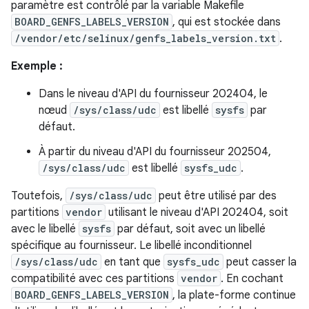
paramètre est contrôlé par la variable Makefile
BOARD_GENFS_LABELS_VERSION
, qui est stockée dans
/vendor/etc/selinux/genfs_labels_version.txt
.
Exemple :
Dans le niveau d'API du fournisseur 202404, le
nœud
/sys/class/udc
est libellé
sysfs
par
défaut.
À partir du niveau d'API du fournisseur 202504,
/sys/class/udc
est libellé
sysfs_udc
.
Toutefois,
/sys/class/udc
peut être utilisé par des
partitions
vendor
utilisant le niveau d'API 202404, soit
avec le libellé
sysfs
par défaut, soit avec un libellé
spécifique au fournisseur. Le libellé inconditionnel
/sys/class/udc
en tant que
sysfs_udc
peut casser la
compatibilité avec ces partitions
vendor
. En cochant
BOARD_GENFS_LABELS_VERSION
, la plate-forme continue