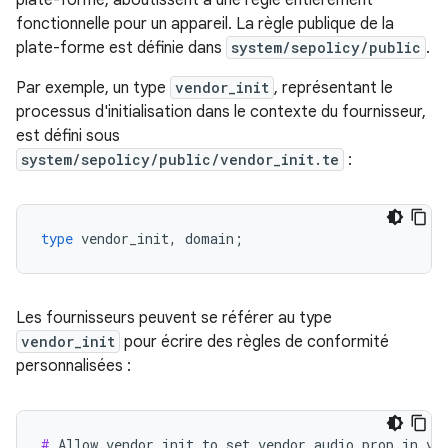
plate-forme, aboutissent à une règle entièrement
fonctionnelle pour un appareil. La règle publique de la
plate-forme est définie dans
system/sepolicy/public
.
Par exemple, un type
vendor_init
, représentant le
processus d'initialisation dans le contexte du fournisseur,
est défini sous
system/sepolicy/public/vendor_init.te
:
type
vendor_init
,
domain
;
Les fournisseurs peuvent se référer au type
vendor_init
pour écrire des règles de conformité
personnalisées :
#
 Allow vendor_init to set vendor_audio_prop in ven