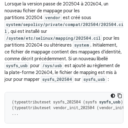
Lorsque la version passe de 202504 à 202604, un
nouveau fichier de mappage pour les
partitions 202504
vendor
est créé sous
system/sepolicy/private/compat/202504/202504.ci
l
, qui est installé sur
/system/etc/selinux/mapping/202504.cil
pour les
partitions 202604 ou ultérieures
system
. Initialement,
ce fichier de mappage contient des mappages d'identité,
comme décrit précédemment. Si un nouveau libellé
sysfs_usb
pour
/sys/usb
est ajouté au règlement de
la plate-forme 202604, le fichier de mapping est mis à
jour pour mapper
sysfs_202504
sur
sysfs_usb
:
(
typeattributeset
sysfs_202504
(
sysfs
sysfs_usb
))
(
typeattributeset
vendor_init_202504
(
vendor_init
)
...