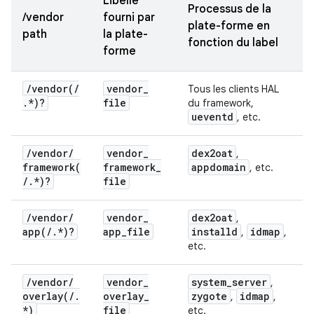
Libellé
Processus de la
/vendor
fourni par
plate-forme en
path
la plate-
fonction du label
forme
/
vendor(
/
vendor
_
Tous les clients HAL
.
*
)?
file
du framework,
ueventd
, etc.
/
vendor
/
vendor
_
dex2oat
,
framework(
framework
_
appdomain
, etc.
/
.
*
)?
file
/
vendor
/
vendor
_
dex2oat
,
app(
/
.
*
)?
app
_
file
installd
idmap
,
,
etc.
/
vendor
/
vendor
_
system
_
server
,
overlay(
/
.
overlay
_
zygote
idmap
,
,
*
)
file
etc.