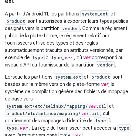
ext
À partir d'Android 11, les partitions
system_ext
et
product
sont autorisées à exporter leurs types publics
désignés vers la partition
vendor
. Comme le règlement
public de la plate-forme, le règlement relatif aux
fournisseurs utilise des types et des règles
automatiquement traduits en attributs versionnés, par
exemple de
type
à
type_
ver
, où
ver
correspond au
niveau d'API du fournisseur de la partition
vendor
.
Lorsque les partitions
system_ext
et
product
sont
basées sur la même version de plate-forme
ver
, le
système de compilation génère des fichiers de mappage
de base vers
system_ext/etc/selinux/mapping/
ver
.cil
et
product/etc/selinux/mapping/
ver
.cil
, qui
contiennent des mappages d'identité de
type
à
type_
ver
. La règle du fournisseur peut accéder à
type
avec l'attribut versionné
type_
ver
.