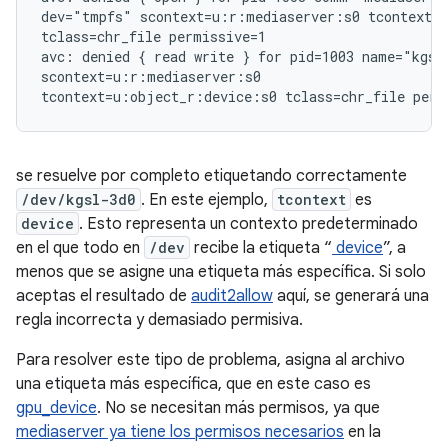
dev="tmpfs" scontext=u:r:mediaserver:s0 tcontext=u
tclass=chr_file permissive=1

avc: denied { read write } for pid=1003 name="kgsl
scontext=u:r:mediaserver:s0

se resuelve por completo etiquetando correctamente
/dev/kgsl-3d0
. En este ejemplo,
tcontext
es
device
. Esto representa un contexto predeterminado
en el que todo en
/dev
recibe la etiqueta “
device
”, a
menos que se asigne una etiqueta más específica. Si solo
aceptas el resultado de
audit2allow
aquí, se generará una
regla incorrecta y demasiado permisiva.
Para resolver este tipo de problema, asigna al archivo
una etiqueta más específica, que en este caso es
gpu_device
. No se necesitan más permisos, ya que
mediaserver ya tiene los permisos necesarios
en la