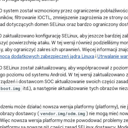
0 system został wzmocniony przez ograniczenie pobłażliwości
wników, filtrowanie IOCTL, zmniejszenie zagrożenia ze strony o
sad dotyczących domen SELinux oraz bardzo ograniczony do
0 zaktualizowano konfigurację SELinux, aby jeszcze bardziej z
ejszyć powierzchnię ataku. W tej wersji również podzieliliśmy m
y, aby ograniczyć zakres ich uprawnień. Więcej informacji zna
mocą dodatkowych zabezpieczeń jądra Linuxa
i
Utrwalanie wa
.0 SELinux został zaktualizowany, aby współpracował z pozi
go poziomu od systemu Android. W tej wersji zaktualizowano 
ządzeń i dostawcom SOC aktualizowanie swoich części zasad
boot.img
itd.), a następnie aktualizowanie tych obrazów niez
dzeniu może działać nowsza wersja platformy (platformy), nie 
 obrazy dostawcy (
vendor.img/odm.img
) nie mogą mieć nows
. Więc nowsza wersja platformy może powodować problemy ze
platformy są nowsze niż części zasad SELinux dostawcy. Mode