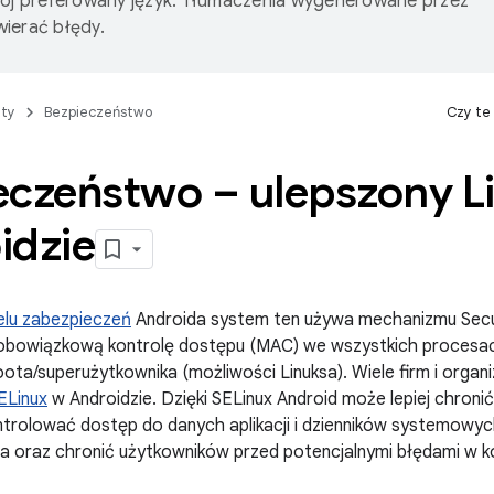
wój preferowany język. Tłumaczenia wygenerowane przez
ierać błędy.
ty
Bezpieczeństwo
Czy te
eczeństwo – ulepszony L
idzie
lu zabezpieczeń
Androida system ten używa mechanizmu Secur
bowiązkową kontrolę dostępu (MAC) we wszystkich procesach
oota/superużytkownika (możliwości Linuksa). Wiele firm i organi
ELinux
w Androidzie. Dzięki SELinux Android może lepiej chronić
rolować dostęp do danych aplikacji i dzienników systemowych
 oraz chronić użytkowników przed potencjalnymi błędami w k