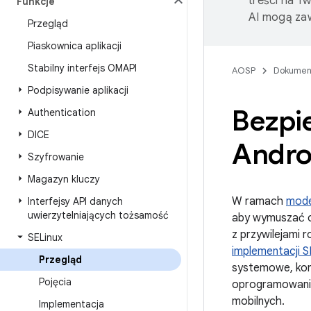
treści na T
Funkcje
AI mogą zaw
Przegląd
Piaskownica aplikacji
Stabilny interfejs OMAPI
AOSP
Dokumen
Podpisywanie aplikacji
Bezpi
Authentication
DICE
Andro
Szyfrowanie
Magazyn kluczy
W ramach
mode
Interfejsy API danych
uwierzytelniających tożsamość
aby wymuszać o
z przywilejami r
SELinux
implementacji S
Przegląd
systemowe, kont
Pojęcia
oprogramowania
mobilnych.
Implementacja