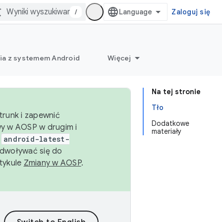
/
Zaloguj się
ia z systemem Android
Więcej
Na tej stronie
Tło
trunk i zapewnić
Dodatkowe
wy w AOSP w drugim i
materiały
i
android-latest-
dwoływać się do
rtykule
Zmiany w AOSP
.