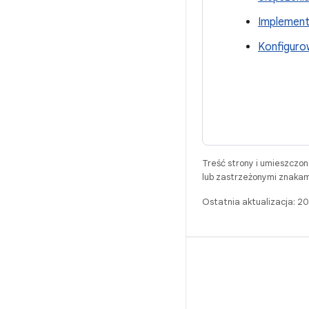
Implement
Konfiguro
Treść strony i umieszczo
lub zastrzeżonymi znakam
Ostatnia aktualizacja: 
BUILD
Repozytorium Androida
Wymagania