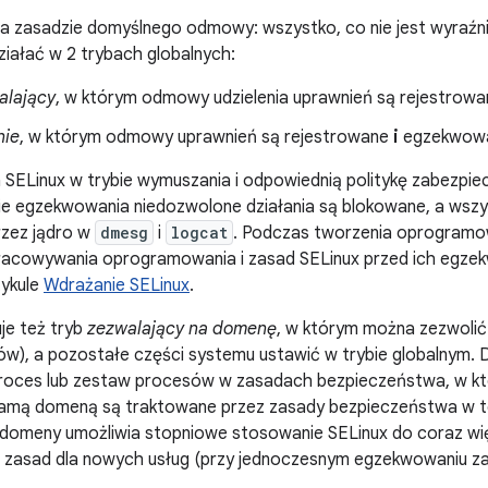
na zasadzie domyślnego odmowy: wszystko, co nie jest wyraźn
iałać w 2 trybach globalnych:
alający
, w którym odmowy udzielenia uprawnień są rejestrowa
ie
, w którym odmowy uprawnień są rejestrowane
i
egzekwow
 SELinux w trybie wymuszania i odpowiednią politykę zabezpiec
e egzekwowania niedozwolone działania są blokowane, a wszys
rzez jądro w
dmesg
i
logcat
. Podczas tworzenia oprogramo
acowywania oprogramowania i zasad SELinux przed ich egzek
tykule
Wdrażanie SELinux
.
je też tryb
zezwalający na domenę
, w którym można zezwolić
w), a pozostałe części systemu ustawić w trybie globalnym. 
 proces lub zestaw procesów w zasadach bezpieczeństwa, w k
amą domeną są traktowane przez zasady bezpieczeństwa w t
 domeny umożliwia stopniowe stosowanie SELinux do coraz wię
zasad dla nowych usług (przy jednoczesnym egzekwowaniu za