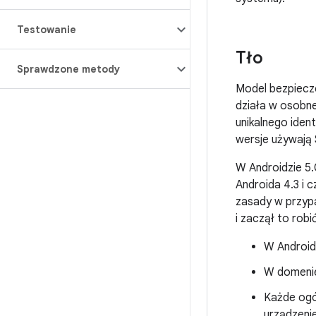
Testowanie
Tło
Sprawdzone metody
Model bezpiecz
działa w osobne
unikalnego ident
wersje używają 
W Androidzie 5.
Androida 4.3 i 
zasady w przyp
i zaczął to ro
W Android
W domen
Każde ogó
urządzeni