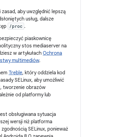
 zasad, aby uwzględnić lepszą
dsłoniętych usług, dalsze
stęp
/proc
.
abezpieczyć piaskownicę
onolityczny stos mediaserver na
jdziesz w artykułach
Ochrona
rstwy multimediów
.
omem
Treble
, który oddziela kod
zasady SELinux, aby umożliwić
, tworzenie obrazów
ależnie od platformy lub
jest obsługiwana sytuacja
zej wersji niż platforma
 zgodnością SELinux, ponieważ
l Androida 8.0 zapewnia