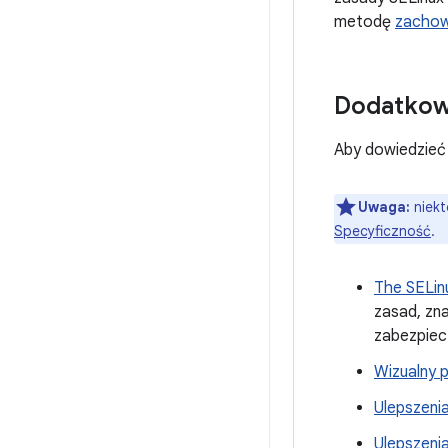
metodę
zachow
Dodatkow
Aby dowiedzieć 
Uwaga:
niekt
Specyficzność
.
The SELin
zasad, zn
zabezpiec
Wizualny 
Ulepszeni
Ulepszeni