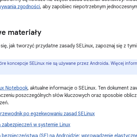
ywania zgodności
, aby zapobiec niepotrzebnym jednoczesnym
e materiały
się, jak tworzyć przydatne zasady SELinux, zapoznaj się z tym
óre koncepcje SELinux nie są używane przez Androida. Więcej informa
ux Notebook
, aktualne informacje o SELinux. Ten dokument zaw
aczeniu poszczególnych słów kluczowych oraz sposobie oblic
zeń.
przewodnik po egzekwowaniu zasad SELinux
a zabezpieczeń w systemie Linux
a bezpieczeństwa (SE) na Androidzie: wprowadzenie elastycz