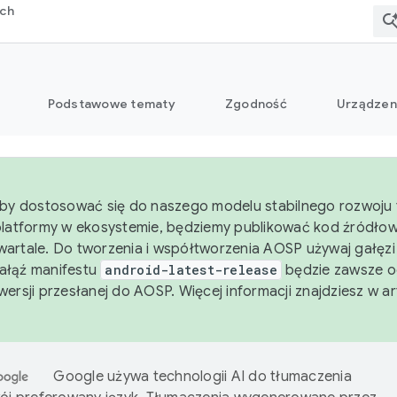
rch
Podstawowe tematy
Zgodność
Urządzen
aby dostosować się do naszego modelu stabilnego rozwoju 
platformy w ekosystemie, będziemy publikować kod źródło
artale. Do tworzenia i współtworzenia AOSP używaj gałęz
Gałąź manifestu
android-latest-release
będzie zawsze o
wersji przesłanej do AOSP. Więcej informacji znajdziesz w a
Google używa technologii AI do tłumaczenia