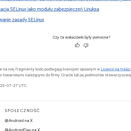
acja SELinux jako modułu zabezpieczeń Linuksa
wanie zasady SELinux
Czy te wskazówki były pomocne?
ne na niej fragmenty kodu podlegają licencjom opisanym w
Licencji na treści
i towarowymi należącymi do firmy Oracle lub jej podmiotów stowarzyszony
2025-07-27 UTC.
SPOŁECZNOŚĆ
@Android na X
@AndroidDev na X