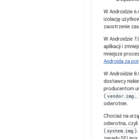
W Androidzie 6.
izolację użytko
zaostrzenie za
W Androidzie 7.
aplikacji i zmni
mniejsze proces
Androida za po
W Androidzie 8
dostawcy niskie
producentom ur
(
vendor.img
,
odwrotnie.
Chociaż na urzą
odwrotna, czyli
(
system.img
)
zasady SELinux 