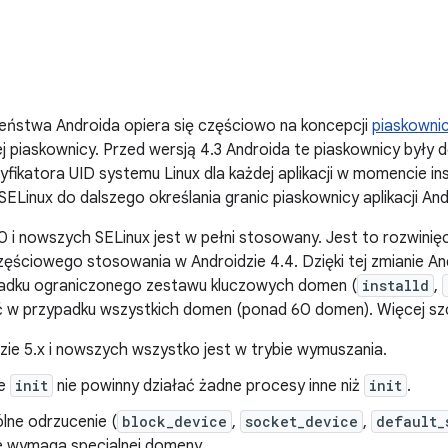
eństwa Androida opiera się częściowo na koncepcji
piaskownic 
j piaskownicy. Przed wersją 4.3 Androida te piaskownicy były 
yfikatora UID systemu Linux dla każdej aplikacji w momencie ins
SELinux do dalszego określania granic piaskownicy aplikacji And
0 i nowszych SELinux jest w pełni stosowany. Jest to rozwinięc
częściowego stosowania w Androidzie 4.4. Dzięki tej zmianie 
adku ograniczonego zestawu kluczowych domen (
installd
,
bić w przypadku wszystkich domen (ponad 60 domen). Więcej s
zie 5.x i nowszych wszystko jest w trybie wymuszania.
ie
init
nie powinny działać żadne procesy inne niż
init
.
lne odrzucenie (
block_device
,
socket_device
,
default_
e wymaga specjalnej domeny.