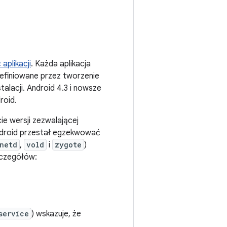
aplikacji
. Każda aplikacja
definiowane przez tworzenie
talacji. Android 4.3 i nowsze
roid.
ie wersji zezwalającej
Android przestał egzekwować
netd
,
vold
i
zygote
)
zczegółów:
service
) wskazuje, że