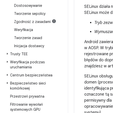
Dostosowywanie
SELinux działa 
SELinux może dz
Tworzenie sepolicy
Zgodność z zasadami
Tryb zezw
Weryfikacja
Wymuszan
Tworzenie zasad
Android zawiera
Inicjacja dostawcy
w AOSP. W trybi
rejestrowane p
Trusty TEE
błędów do dopr
Weryfikacja podczas
znajdziesz w ar
uruchamiania
Centrum bezpieczeństwa
SELinux obsługu
domen (procesó
Bezpieczeństwo sieci
identyfikująca
komórkowej
oznaczone tą s
Przestrzeń prywatna
permisywny dla
Filtrowanie wywołań
opracowywanie 
systemowych GPU
systemu).