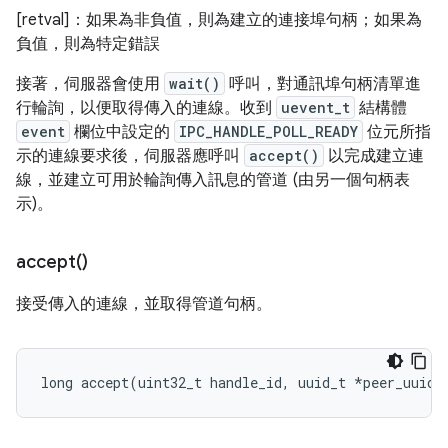
[retval]：如果為非負值，則為建立的連接埠句柄；如果為
負值，則為特定錯誤
接著，伺服器會使用
wait()
呼叫，對通訊埠句柄清單進
行輪詢，以便取得傳入的連線。收到
uevent_t
結構體
event
欄位中設定的
IPC_HANDLE_POLL_READY
位元所指
示的連線要求後，伺服器應呼叫
accept()
以完成建立連
線，並建立可用於輪詢傳入訊息的管道 (由另一個句柄表
示)。
accept(
)
接受傳入的連線，並取得管道句柄。
long
accept
(
uint32_t
handle_id
,
uuid_t
*
peer_uuid
)