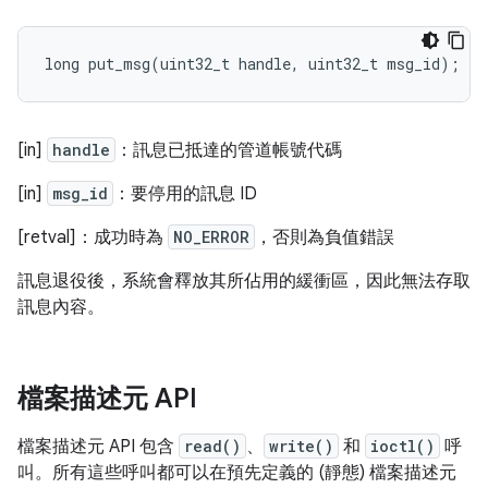
long
put_msg
(
uint32_t
handle
,
uint32_t
msg_id
);
[in]
handle
：訊息已抵達的管道帳號代碼
[in]
msg_id
：要停用的訊息 ID
[retval]：成功時為
NO_ERROR
，否則為負值錯誤
訊息退役後，系統會釋放其所佔用的緩衝區，因此無法存取
訊息內容。
檔案描述元 API
檔案描述元 API 包含
read()
、
write()
和
ioctl()
呼
叫。所有這些呼叫都可以在預先定義的 (靜態) 檔案描述元