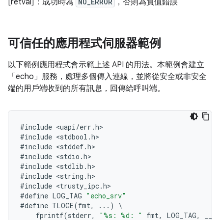
[retval]：成功時為
NO_ERROR
，否則為負值錯誤
可信任的應用程式伺服器範例
以下範例應用程式會示範上述 API 的用法。本範例會建立
「echo」服務，處理多個傳入連線，並將從安全或非安全
端的用戶端收到的所有訊息，回傳給呼叫端。
#
include
<
uapi
/
err
.
h
#
include
<
stdbool
.
h
#
include
<
stddef
.
h
#
include
<
stdio
.
h
#
include
<
stdlib
.
h
#
include
<
string
.
h
#
include
<
trusty_ipc
.
h
#
define
LOG_TAG
"echo_srv"
#
define
TLOGE
(
fmt
,
..
.)
\
fprintf
(
stderr
,
"%s: %d: "
fmt
,
LOG_TAG
,
__L