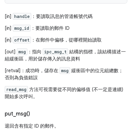
[in]
handle
：要讀取訊息的管道帳號代碼
[in]
msg_id
：要讀取的郵件 ID
[in]
offset
：在郵件中偏移，從哪裡開始讀取
[out]
msg
：指向
ipc_msg_t
結構的指標，該結構描述一
組緩衝區，用於儲存傳入的訊息資料
[retval]：成功時，儲存在
msg
緩衝區中的位元組總數；
否則為負值錯誤
read_msg
方法可視需要從不同的偏移值 (不一定是連續)
開始多次呼叫。
put_msg(
)
退回含有指定 ID 的郵件。