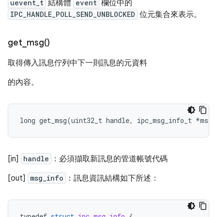
uevent_t
結構體
event
欄位中的
IPC_HANDLE_POLL_SEND_UNBLOCKED
位元集合來表示。
get_msg(
)
取得傳入訊息佇列中下一則訊息的元資料
的內容。
long
get_msg
(
uint32_t
handle
,
ipc_msg_info_t
*
msg_
[in]
handle
：必須擷取新訊息的管道帳號代碼
[out]
msg_info
：訊息資訊結構如下所述：
typedef
struct
ipc_msg_info
{