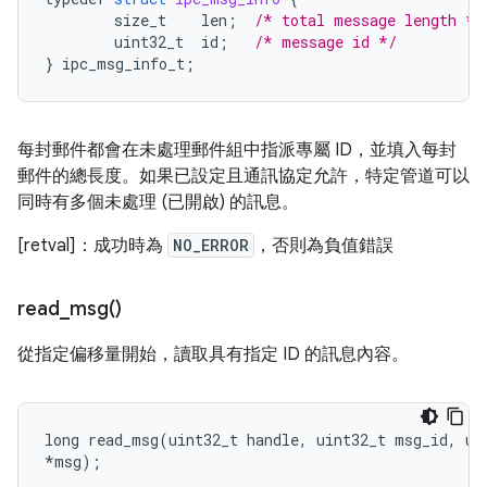
size_t
len
;
/* total message length */
uint32_t
id
;
/* message id */
}
ipc_msg_info_t
;
每封郵件都會在未處理郵件組中指派專屬 ID，並填入每封
郵件的總長度。如果已設定且通訊協定允許，特定管道可以
同時有多個未處理 (已開啟) 的訊息。
[retval]：成功時為
NO_ERROR
，否則為負值錯誤
read_msg(
)
從指定偏移量開始，讀取具有指定 ID 的訊息內容。
long
read_msg
(
uint32_t
handle
,
uint32_t
msg_id
,
ui
*
msg
);