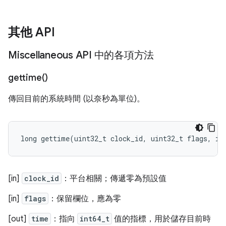
其他 API
Miscellaneous API 中的各項方法
gettime(
)
傳回目前的系統時間 (以奈秒為單位)。
long
gettime
(
uint32_t
clock_id
,
uint32_t
flags
,
in
[in]
clock_id
：平台相關；傳遞零為預設值
[in]
flags
：保留欄位，應為零
[out]
time
：指向
int64_t
值的指標，用於儲存目前時