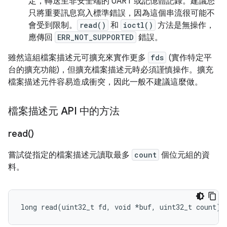
定，轉送至非安全端的 UART 或記憶體記錄。建議您
只將重要訊息寫入標準錯誤，因為這個串流很可能不
會受到限制。
read()
和
ioctl()
方法是無操作，
應傳回
ERR_NOT_SUPPORTED
錯誤。
雖然這組檔案描述元可擴充來實作更多
fds
(實作特定平
台的擴充功能)，但擴充檔案描述元時必須謹慎操作。擴充
檔案描述元件容易造成衝突，因此一般不建議這麼做。
檔案描述元 API 中的方法
read(
)
嘗試從指定的檔案描述元讀取最多
count
個位元組的資
料。
long
read
(
uint32_t
fd
,
void
*
buf
,
uint32_t
count
);