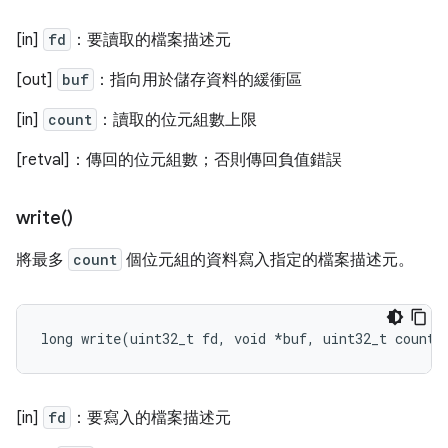
[in]
fd
：要讀取的檔案描述元
[out]
buf
：指向用於儲存資料的緩衝區
[in]
count
：讀取的位元組數上限
[retval]：傳回的位元組數；否則傳回負值錯誤
write(
)
將最多
count
個位元組的資料寫入指定的檔案描述元。
long
write
(
uint32_t
fd
,
void
*
buf
,
uint32_t
count
)
[in]
fd
：要寫入的檔案描述元