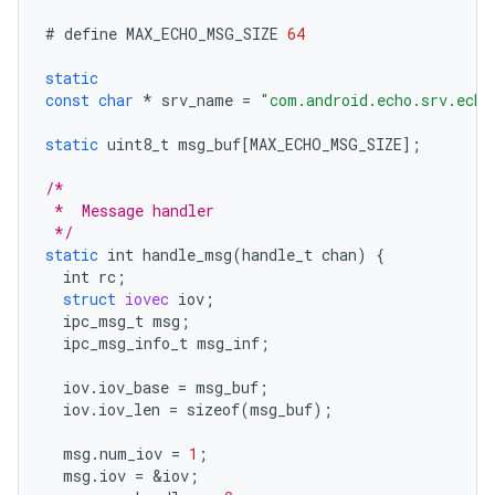
#
define
MAX_ECHO_MSG_SIZE
64
static
const
char
*
srv_name
=
"com.android.echo.srv.echo
static
uint8_t
msg_buf
[
MAX_ECHO_MSG_SIZE
];
/*
 *  Message handler
 */
static
int
handle_msg
(
handle_t
chan
)
{
int
rc
;
struct
iovec
iov
;
ipc_msg_t
msg
;
ipc_msg_info_t
msg_inf
;
iov
.
iov_base
=
msg_buf
;
iov
.
iov_len
=
sizeof
(
msg_buf
);
msg
.
num_iov
=
1
;
msg
.
iov
=
&
iov
;