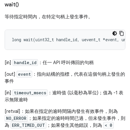
wait(
)
等待指定時間內，在特定句柄上發生事件。
long
wait
(
uint32_t
handle_id
,
uevent_t
*
event
,
uns
[in]
handle_id
：任一 API 呼叫傳回的句柄
[out]
event
：指向結構的指標，代表在這個句柄上發生的
事件
[in]
timeout_msecs
：逾時值 (以毫秒為單位)；值為 -1 表
示無限逾時
[retval]：如果在指定的逾時間隔內發生有效事件，則為
NO_ERROR
；如果指定的逾時時間已過，但未發生事件，則
為
ERR_TIMED_OUT
；如果發生其他錯誤，則為
< 0