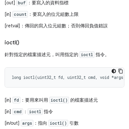
[out]
buf
：要寫入的資料指標
[in]
count
：要寫入的位元組數上限
[retval]：傳回的寫入位元組數；否則傳回負值錯誤
ioctl(
)
針對指定的檔案描述元，叫用指定的
ioctl
指令。
long
ioctl
(
uint32_t
fd
,
uint32_t
cmd
,
void
*
args
);
[in]
fd
：要用來叫用
ioctl()
的檔案描述元
[in]
cmd
：
ioctl
指令
[in/out]
args
：指向
ioctl()
引數