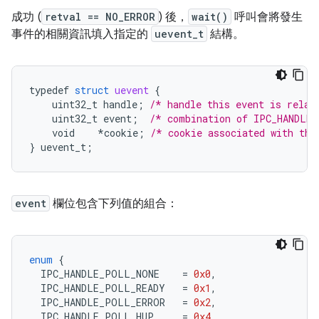
成功 (
retval == NO_ERROR
) 後，
wait()
呼叫會將發生
事件的相關資訊填入指定的
uevent_t
結構。
typedef
struct
uevent
{
uint32_t
handle
;
/* handle this event is relat
uint32_t
event
;
/* combination of IPC_HANDLE_
void
*
cookie
;
/* cookie associated with thi
}
uevent_t
;
event
欄位包含下列值的組合：
enum
{
IPC_HANDLE_POLL_NONE
=
0x0
,
IPC_HANDLE_POLL_READY
=
0x1
,
IPC_HANDLE_POLL_ERROR
=
0x2
,
IPC_HANDLE_POLL_HUP
=
0x4
,