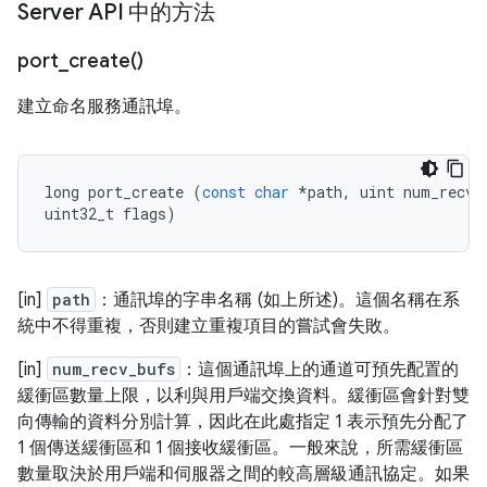
Server API 中的方法
port_create(
)
建立命名服務通訊埠。
long
port_create
(
const
char
*
path
,
uint
num_recv_
uint32_t
flags
)
[in]
path
：通訊埠的字串名稱 (如上所述)。這個名稱在系
統中不得重複，否則建立重複項目的嘗試會失敗。
[in]
num_recv_bufs
：這個通訊埠上的通道可預先配置的
緩衝區數量上限，以利與用戶端交換資料。緩衝區會針對雙
向傳輸的資料分別計算，因此在此處指定 1 表示預先分配了
1 個傳送緩衝區和 1 個接收緩衝區。一般來說，所需緩衝區
數量取決於用戶端和伺服器之間的較高層級通訊協定。如果