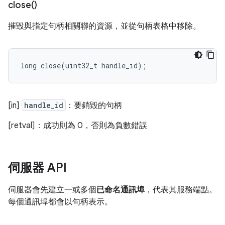
close(
)
摧毀與指定句柄相關聯的資源，並從句柄表格中移除。
long
close
(
uint32_t
handle_id
);
[in]
handle_id
：要銷毀的句柄
[retval]：成功則為 0，否則為負數錯誤
伺服器 API
伺服器會先建立一或多個
已命名通訊埠
，代表其服務端點。
每個通訊埠都會以句柄表示。