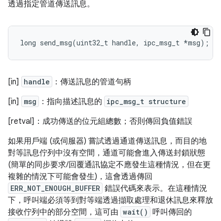
透過指定管道傳送訊息。
long
send_msg
(
uint32_t
handle
,
ipc_msg_t
*
msg
);
[in]
handle
：傳送訊息的管道句柄
[in]
msg
：指向描述訊息的
ipc_msg_t structure
[retval]：成功傳送的位元組總數；否則傳回負值錯誤
如果用戶端 (或伺服器) 嘗試透過通道傳送訊息，而目的地
對等訊息佇列中沒有空間，通道可能會進入傳送封鎖狀態
(簡單的同步要求/回覆通訊協定不應發生這種情況，但在更
複雜的情況下可能會發生)，這會透過傳回
ERR_NOT_ENOUGH_BUFFER
錯誤代碼來表示。在這種情況
下，呼叫端必須等到對等端透過擷取處理和退休訊息來釋放
接收佇列中的部分空間，這可由
wait()
呼叫傳回的