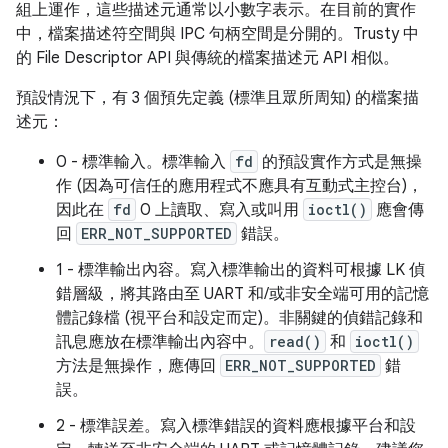
組上運作，這些描述元通常以小數字表示。在目前的實作
中，檔案描述符空間與 IPC 句柄空間是分開的。Trusty 中
的 File Descriptor API 與傳統的檔案描述元 API 相似。
預設情況下，有 3 個預先定義 (標準且眾所周知) 的檔案描
述元：
0 - 標準輸入。標準輸入
fd
的預設實作方式是無操
作 (因為可信任的應用程式不應具有互動式主控台)，
因此在
fd
0 上讀取、寫入或叫用
ioctl()
應會傳
回
ERR_NOT_SUPPORTED
錯誤。
1 - 標準輸出內容。寫入標準輸出的資料可根據 LK 偵
錯層級，將其路由至 UART 和/或非安全端可用的記憶
體記錄檔 (視平台和設定而定)。非關鍵的偵錯記錄和
訊息應放在標準輸出內容中。
read()
和
ioctl()
方法是無操作，應傳回
ERR_NOT_SUPPORTED
錯
誤。
2 - 標準誤差。寫入標準錯誤的資料應根據平台和設