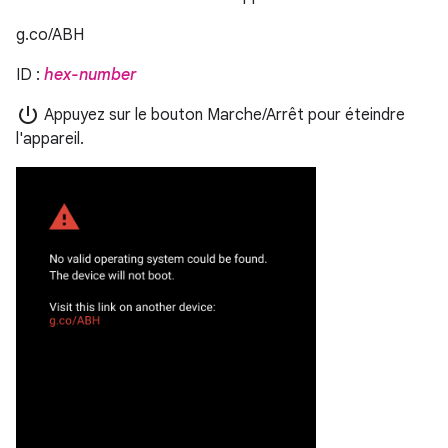
g.co/ABH
ID :
hex-number
power_settings_new
Appuyez sur le bouton Marche/Arrêt pour éteindre
l'appareil.