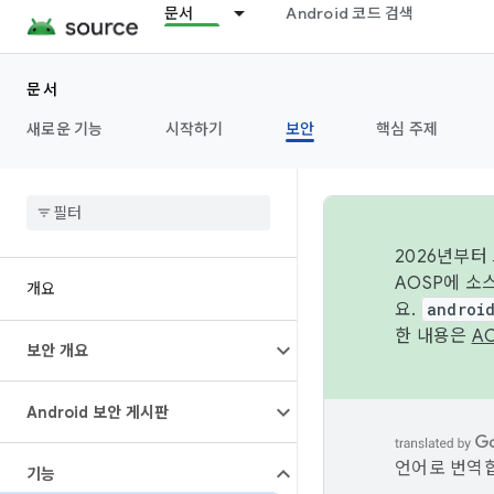
문서
Android 코드 검색
문서
새로운 기능
시작하기
보안
핵심 주제
2026년부터
AOSP에 소
개요
요.
androi
한 내용은
A
보안 개요
Android 보안 게시판
언어로 번역합
기능