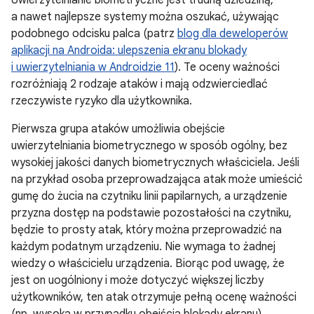
Uwierzytelnianie biometryczne jest trudną dziedziną,
a nawet najlepsze systemy można oszukać, używając
podobnego odcisku palca (patrz
blog dla deweloperów
aplikacji na Androida: ulepszenia ekranu blokady
i uwierzytelniania w Androidzie 11
). Te oceny ważności
rozróżniają 2 rodzaje ataków i mają odzwierciedlać
rzeczywiste ryzyko dla użytkownika.
Pierwsza grupa ataków umożliwia obejście
uwierzytelniania biometrycznego w sposób ogólny, bez
wysokiej jakości danych biometrycznych właściciela. Jeśli
na przykład osoba przeprowadzająca atak może umieścić
gumę do żucia na czytniku linii papilarnych, a urządzenie
przyzna dostęp na podstawie pozostałości na czytniku,
będzie to prosty atak, który można przeprowadzić na
każdym podatnym urządzeniu. Nie wymaga to żadnej
wiedzy o właścicielu urządzenia. Biorąc pod uwagę, że
jest on uogólniony i może dotyczyć większej liczby
użytkowników, ten atak otrzymuje pełną ocenę ważności