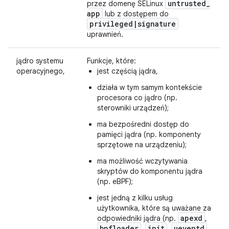
untrusted
_
przez domenę SELinux
app
lub z dostępem do
privileged
|
signature
uprawnień.
jądro systemu
Funkcje, które:
operacyjnego,
jest częścią jądra,
działa w tym samym kontekście
procesora co jądro (np.
sterowniki urządzeń);
ma bezpośredni dostęp do
pamięci jądra (np. komponenty
sprzętowe na urządzeniu);
ma możliwość wczytywania
skryptów do komponentu jądra
(np. eBPF);
jest jedną z kilku usług
użytkownika, które są uważane za
apexd
odpowiedniki jądra (np.
,
bpfloader
init
ueventd
,
,