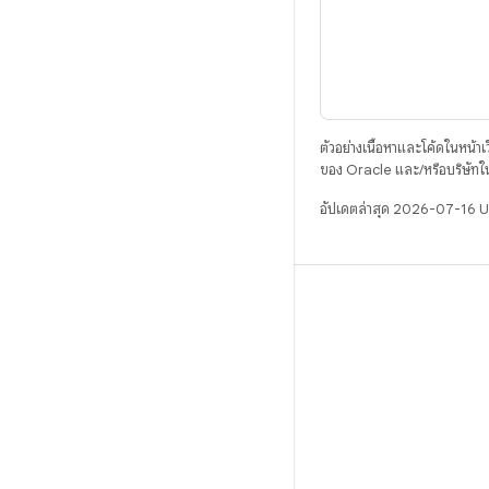
ตัวอย่างเนื้อหาและโค้ดในหน้าเว็
ของ Oracle และ/หรือบริษัทใ
อัปเดตล่าสุด 2026-07-16 
บิวด์
ที่เก็บสำหรับ Android
ข้อกำหนด
ดาวน์โหลด
แสดงพรีวิวไบนารี
อิมเมจเวอร์ชันโรงงาน