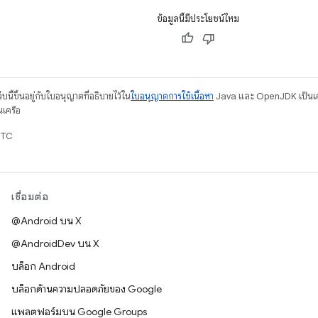
ข้อมูลนี้มีประโยชน์ไหม
บนี้ขึ้นอยู่กับใบอนุญาตที่อธิบายไว้ใน
ใบอนุญาตการใช้เนื้อหา
Java และ OpenJDK เป็นเคร
นเครือ
UTC
เชื่อมต่อ
@Android บน X
@AndroidDev บน X
บล็อก Android
บล็อกด้านความปลอดภัยของ Google
แพลตฟอร์มบน Google Groups