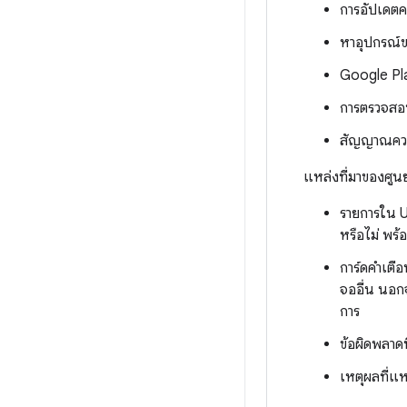
การอัปเดต
หาอุปกรณ์
Google Pl
การตรวจสอ
สัญญาณควา
แหล่งที่มาของศูน
รายการใน UI
หรือไม่ พร้
การ์ดคำเตือน
จออื่น นอกจ
การ
ข้อผิดพลาดท
เหตุผลที่แห