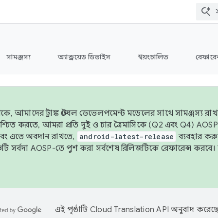
সামঞ্জস্য
অ্যান্ড্রয়েড ডিভাইস
স্বয়ংচালিত
রেফারেন
ে, আমাদের ট্রাঙ্ক স্টেবল ডেভেলপমেন্ট মডেলের সাথে সামঞ্জস্য রাখতে
 নিশ্চিত করতে, আমরা প্রতি দুই ও চার ত্রৈমাসিকে (Q2 এবং Q4) A
এবং এতে অবদান রাখতে,
android-latest-release
ব্যবহার কর
ব্রাঞ্চটি সর্বদা AOSP-তে পুশ করা সর্বশেষ রিলিজটিকে রেফারেন্স করব
এই পৃষ্ঠাটি
Cloud Translation API
অনুবাদ করেছে