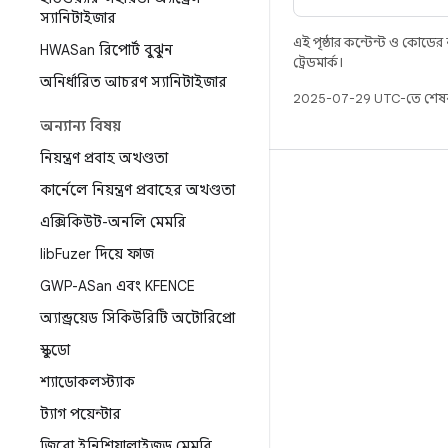
স্যানিটাইজার
এই পৃষ্ঠার কন্টেন্ট ও কোডের
HWASan রিপোর্ট বুঝুন
ট্রেডমার্ক।
অনির্ধারিত আচরণ স্যানিটাইজার
2025-07-29 UTC-তে শেষব
অন্যান্য বিষয়
নিয়ন্ত্রণ প্রবাহ অখণ্ডতা
বিল্ড
কার্নেলে নিয়ন্ত্রণ প্রবাহের অখণ্ডতা
Android স্টোরেজ
এক্সিকিউট-অনলি মেমরি
প্রয়োজনীয়তা
lib
Fuzer দিয়ে ফাজ
ডাউনলোড হচ্ছে
GWP-ASan এবং KFENCE
প্রিভিউ বাইনারি
অ্যান্ড্রয়েড সিকিউরিটি অটোরিপ্রো
ফ্যাক্টরি ইমেজ
স্কুডো
ড্রাইভার বাইনারি
শ্যাডোকলস্ট্যাক
ট্যাগ পয়েন্টার
জিরো ইনিশিয়ালাইজড মেমরি