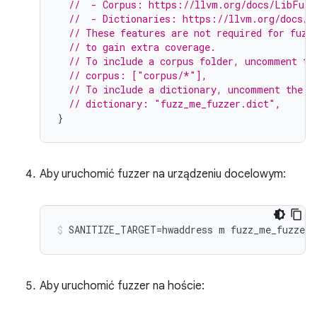
//  - Corpus: https://llvm.org/docs/LibFuzz
//  - Dictionaries: https://llvm.org/docs/L
// These features are not required for fuzz
// to gain extra coverage.
// To include a corpus folder, uncomment th
// corpus: ["corpus/*"],
// To include a dictionary, uncomment the f
// dictionary: "fuzz_me_fuzzer.dict",
}
Aby uruchomić fuzzer na urządzeniu docelowym:
Aby uruchomić fuzzer na hoście: