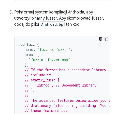
Poinformuj system kompilacji Androida, aby
utworzył binarny fuzzer. Aby skompilować fuzzer,
dodaj do pliku
Android.bp
ten kod:
cc_fuzz
{
name
:
"fuzz_me_fuzzer"
,
srcs
:
[
"fuzz_me_fuzzer.cpp"
,
],
// If the fuzzer has a dependent library, u
// include it.
// static_libs: [
//   "libfoo", // Dependent library
// ],
//
// The advanced features below allow you to
// dictionary files during building. You ca
// these features at: