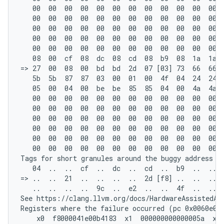
   00  00  00  00  00  00  00  00  00  00  00  00  
   00  00  00  00  00  00  00  00  00  00  00  00  
   00  00  00  00  00  00  00  00  00  00  00  00  
   00  00  00  00  00  00  00  00  00  00  00  00  
   00  00  00  00  00  00  00  00  00  00  00  00  
   08  00  cf  08  dc  08  cd  08  b9  08  1a  1a  
=> 27  00  08  00  bd  bd  2d  07 [03] 73  66  66  
   5b  5b  87  87  03  00  01  00  4f  04  24  24  
   05  00  04  00  be  be  85  85  04  00  4a  4a  
   00  00  00  00  00  00  00  00  00  00  00  00  
   00  00  00  00  00  00  00  00  00  00  00  00  
   00  00  00  00  00  00  00  00  00  00  00  00  
   00  00  00  00  00  00  00  00  00  00  00  00  
   00  00  00  00  00  00  00  00  00  00  00  00  
   00  00  00  00  00  00  00  00  00  00  00  00  
Tags for short granules around the buggy address (o
   04  ..  ..  cf  ..  dc  ..  cd  ..  b9  ..  ..  
=> ..  ..  21  ..  ..  ..  ..  2d [f8] ..  ..  ..  
   ..  ..  ..  ..  9c  ..  e2  ..  ..  4f  ..  ..  
See https://clang.llvm.org/docs/HardwareAssistedAdd
Registers where the failure occurred (pc 0x0060e00c
    x0  f8000041e00b4183  x1  000000000000005a  x2 