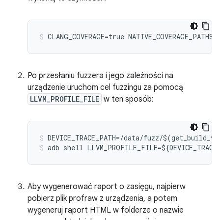
CLANG_COVERAGE=true
NATIVE_COVERAGE_PATHS=
Po przesłaniu fuzzera i jego zależności na
urządzenie uruchom cel fuzzingu za pomocą
LLVM_PROFILE_FILE
w ten sposób:
DEVICE_TRACE_PATH
=/
data
/
fuzz
/$
(
get_build_va
adb
shell
LLVM_PROFILE_FILE
=$
{
DEVICE_TRACE
Aby wygenerować raport o zasięgu, najpierw
pobierz plik profraw z urządzenia, a potem
wygeneruj raport HTML w folderze o nazwie