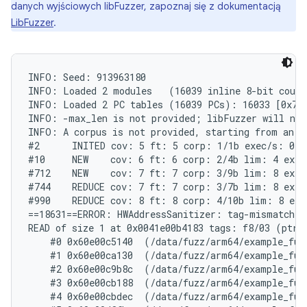
danych wyjściowych libFuzzer, zapoznaj się z dokumentacją
LibFuzzer
.
INFO: Seed: 913963180

INFO: Loaded 2 modules   (16039 inline 8-bit count
INFO: Loaded 2 PC tables (16039 PCs): 16033 [0x704
INFO: -max_len is not provided; libFuzzer will not 
INFO: A corpus is not provided, starting from an em
#2	INITED cov: 5 ft: 5 corp: 1/1b exec/s: 0 rss: 24Mb

#10	NEW    cov: 6 ft: 6 corp: 2/4b lim: 4 exec/s: 0 rss: 24Mb L: 3/3 MS: 3 CopyPart-ChangeByte-InsertByte-

#712	NEW    cov: 7 ft: 7 corp: 3/9b lim: 8 exec/s: 0 rss: 24Mb L: 5/5 MS: 2 InsertByte-InsertByte-

#744	REDUCE cov: 7 ft: 7 corp: 3/7b lim: 8 exec/s: 0 rss: 25Mb L: 3/3 MS: 2 ShuffleBytes-EraseBytes-

#990	REDUCE cov: 8 ft: 8 corp: 4/10b lim: 8 exec/s: 0 rss: 25Mb L: 3/3 MS: 1 ChangeByte-

==18631==ERROR: HWAddressSanitizer: tag-mismatch on
READ of size 1 at 0x0041e00b4183 tags: f8/03 (ptr/m
    #0 0x60e00c5140  (/data/fuzz/arm64/example_fuz
    #1 0x60e00ca130  (/data/fuzz/arm64/example_fuz
    #2 0x60e00c9b8c  (/data/fuzz/arm64/example_fuz
    #3 0x60e00cb188  (/data/fuzz/arm64/example_fuz
    #4 0x60e00cbdec  (/data/fuzz/arm64/example_fuz