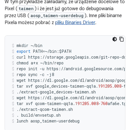
W tym przykładzie zakładamy, że urządzenie docelowe to
Pixel (
taimen
) i że jest już gotowe do debugowania
przez USB (
aosp_taimen-userdebug
). Inne pliki binarne
Pixela możesz pobrać z
pliku Binaries Driver
.
mkdir
~/
bin
export
PATH
=~/
bin
:
$
PATH
curl
https
:
//
storage
.
googleapis
.
com
/
git
-
repo
-
dow
chmod
a
+
x
~/
bin
/
repo
repo
init
-
u
https
:
//
android
.
googlesource
.
com
/
pl
repo
sync
-
c
-
j8
wget
https
:
//
dl
.
google
.
com
/
dl
/
android
/
aosp
/
googl
tar
xvf
google_devices
-
taimen
-
qq1a
.
191205.008
-
f4
./
extract
-
google_devices
-
taimen
.
sh
wget
https
:
//
dl
.
google
.
com
/
dl
/
android
/
aosp
/
qcom
-
tar
xvf
qcom
-
taimen
-
qq1a
.
191205.008
-
760
afa6e
.
tgz
./
extract
-
qcom
-
taimen
.
sh
.
build
/
envsetup
.
sh
lunch
aosp_taimen
-
userdebug