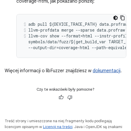
coverage-html, jak pokazano poniżej:
adb
pull
$
{
DEVICE_TRACE_PATH
}
data
.
profraw
llvm
-
profdata
merge
--
sparse
data
.
profraw
-
llvm
-
cov
show
--
format
=
html
--
instr
-
profile
symbols
/
data
/
fuzz
/$
(
get_build_var
TARGET_AR
--
output
-
dir
=
coverage
-
html
--
path
-
equivalen
Więcej informacji o libFuzzer znajdziesz w
dokumentacji
.
Czy te wskazówki były pomocne?
Treść strony i umieszczone na niej fragmenty kodu podlegają
licencjom opisanym w
Licencji na treści
. Java i OpenJDK są znakami