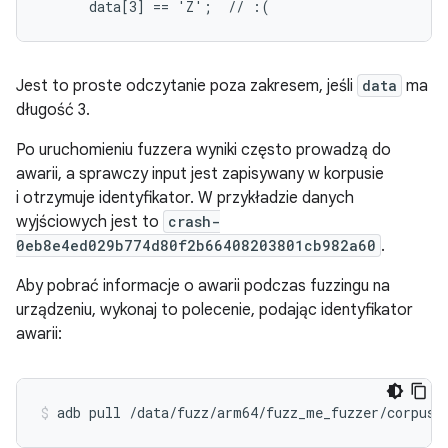
      data[3] == 'Z';  // :(
Jest to proste odczytanie poza zakresem, jeśli
data
ma
długość 3.
Po uruchomieniu fuzzera wyniki często prowadzą do
awarii, a sprawczy input jest zapisywany w korpusie
i otrzymuje identyfikator. W przykładzie danych
wyjściowych jest to
crash-
0eb8e4ed029b774d80f2b66408203801cb982a60
.
Aby pobrać informacje o awarii podczas fuzzingu na
urządzeniu, wykonaj to polecenie, podając identyfikator
awarii:
adb pull /data/fuzz/arm64/fuzz_me_fuzzer/corpus/