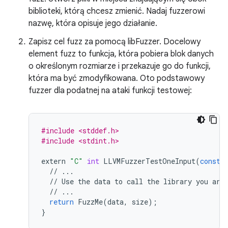
biblioteki, którą chcesz zmienić. Nadaj fuzzerowi
nazwę, która opisuje jego działanie.
Zapisz cel fuzz za pomocą libFuzzer. Docelowy
element fuzz to funkcja, która pobiera blok danych
o określonym rozmiarze i przekazuje go do funkcji,
która ma być zmodyfikowana. Oto podstawowy
fuzzer dla podatnej na ataki funkcji testowej:
#include <stddef.h>
#include <stdint.h>
extern
"C"
int
LLVMFuzzerTestOneInput
(
const
//
...
//
Use
the
data
to
call
the
library
you
are
//
...
return
FuzzMe
(
data
,
size
);
}