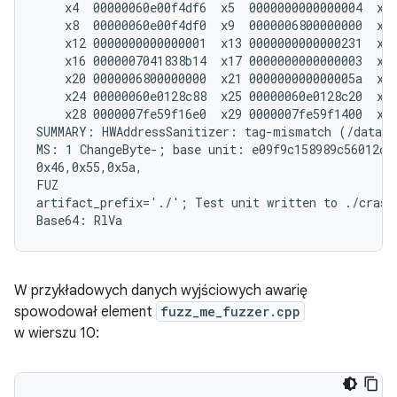
    x4  00000060e00f4df6  x5  0000000000000004  x6 
    x8  00000060e00f4df0  x9  0000006800000000  x10
    x12 0000000000000001  x13 0000000000000231  x14
    x16 0000007041838b14  x17 0000000000000003  x18
    x20 0000006800000000  x21 000000000000005a  x22
    x24 00000060e0128c88  x25 00000060e0128c20  x26
    x28 0000007fe59f16e0  x29 0000007fe59f1400  x30
SUMMARY: HWAddressSanitizer: tag-mismatch (/data/f
MS: 1 ChangeByte-; base unit: e09f9c158989c56012ccd
0x46,0x55,0x5a,

FUZ

artifact_prefix='./'; Test unit written to ./crash-
W przykładowych danych wyjściowych awarię
spowodował element
fuzz_me_fuzzer.cpp
w wierszu 10: