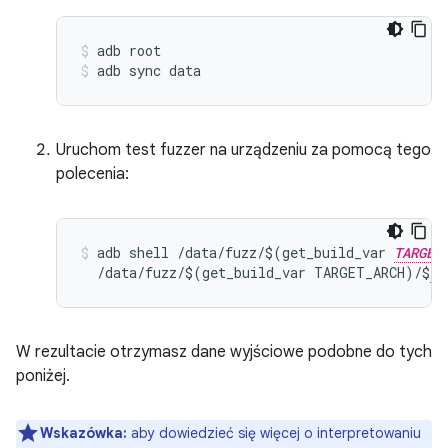
adb root
adb sync data
Uruchom test fuzzer na urządzeniu za pomocą tego
polecenia:
adb shell /data/fuzz/$(get_build_var 
TARGET
  /data/fuzz/$(get_build_var TARGET_ARCH)/$
FU
W rezultacie otrzymasz dane wyjściowe podobne do tych
poniżej.
Wskazówka:
aby dowiedzieć się więcej o interpretowaniu