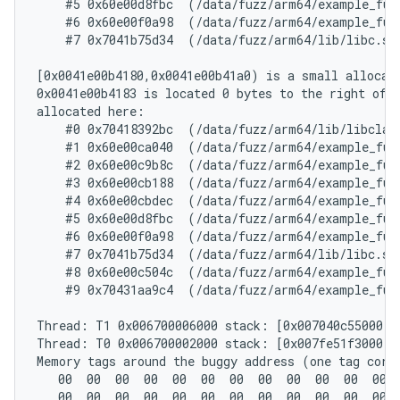
    #5 0x60e00d8fbc  (/data/fuzz/arm64/example_fuz
    #6 0x60e00f0a98  (/data/fuzz/arm64/example_fuz
    #7 0x7041b75d34  (/data/fuzz/arm64/lib/libc.so+
[0x0041e00b4180,0x0041e00b41a0) is a small allocate
0x0041e00b4183 is located 0 bytes to the right of 3
allocated here:

    #0 0x70418392bc  (/data/fuzz/arm64/lib/libclang
    #1 0x60e00ca040  (/data/fuzz/arm64/example_fuz
    #2 0x60e00c9b8c  (/data/fuzz/arm64/example_fuz
    #3 0x60e00cb188  (/data/fuzz/arm64/example_fuz
    #4 0x60e00cbdec  (/data/fuzz/arm64/example_fuz
    #5 0x60e00d8fbc  (/data/fuzz/arm64/example_fuz
    #6 0x60e00f0a98  (/data/fuzz/arm64/example_fuz
    #7 0x7041b75d34  (/data/fuzz/arm64/lib/libc.so+
    #8 0x60e00c504c  (/data/fuzz/arm64/example_fuz
    #9 0x70431aa9c4  (/data/fuzz/arm64/example_fuz
Thread: T1 0x006700006000 stack: [0x007040c55000,0
Thread: T0 0x006700002000 stack: [0x007fe51f3000,0
Memory tags around the buggy address (one tag corre
   00  00  00  00  00  00  00  00  00  00  00  00  
   00  00  00  00  00  00  00  00  00  00  00  00  