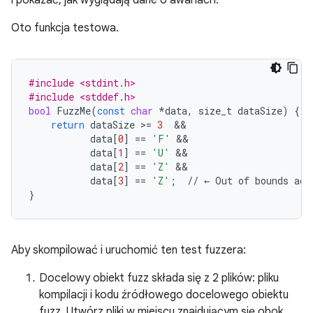
i pokazać, jak wyglądają dane o awariach.
Oto funkcja testowa.
#include <stdint.h>
#include <stddef.h>
bool
FuzzMe
(
const
char
*
data
,
size_t
dataSize
)
{
return
dataSize
>=
3
&&
data
[
0
]
==
'F'
&&
data
[
1
]
==
'U'
&&
data
[
2
]
==
'Z'
&&
data
[
3
]
==
'Z'
;
//
←
Out
of
bounds
acc
}
Aby skompilować i uruchomić ten test fuzzera:
Docelowy obiekt fuzz składa się z 2 plików: pliku
kompilacji i kodu źródłowego docelowego obiektu
fuzz. Utwórz pliki w miejscu znajdującym się obok