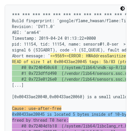
*** *** *** *** *** *** *** *** *** *** *** ***
Build fingerprint: 'google/flame_hwasan/flame:Tira
Revision: 'DVT1.0'

ABI: 'arm64'

Timestamp: 2019-04-24 01:13:22+0000

pid: 11154, tid: 11154, name: sensors@1.0-ser  >>>
signal 6 (SIGABRT), code -1 (SI_QUEUE), fault addr
Abort message: '
==9569==ERROR: HWAddressSanitizer:
READ of size 1 at 0x00433ae20045 tags: 5b/83 (ptr/
    #0 0x7240450c68  (/system/lib64/vndk-sp-R/libcu
    #1 0x723dffd490  (/vendor/lib64/sensors.ssc.so+
    #2 0x723e0126e0  (/vendor/lib64/sensors.ssc.so
[...]

[0x00433ae20040,0x00433ae20060) is a small unalloca
Cause: use-after-free
0x00433ae20045 is located 5 bytes inside of 10-byt
freed by thread T0 here:

    #0 0x72404d1b18  (/system/lib64/libclang_rt.hwa