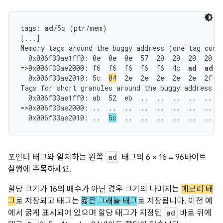
tags: 
ad
/5c (ptr/mem)

[...]

Memory tags around the buggy address (one tag corre
  0x006f33ae1ff0: 0e  0e  0e  57  20  20  20  20  2
=>0x006f33ae2000: f6  f6  f6  f6  f6  4c  
ad  ad  
  0x006f33ae2010: 5c  
04
  2e  2e  2e  2e  2e  2f  6
Tags for short granules around the buggy address (o
  0x006f33ae1ff0: ab  52  eb  ..  ..  ..  ..  ..  .
=>0x006f33ae2000: ..  ..  ..  ..  ..  ..  ..  ..  .
  0x006f33ae2010: ..  
5c
  ..  ..  ..  ..  ..  ..  
포인터 태그와 일치하는 왼쪽
ad
태그의 6 × 16 = 96바이트
실행에 주목하세요.
할당 크기가 16의 배수가 아닌 경우 크기의 나머지는
메모리 태
그
로 저장되고 태그는
짧은 그래뉼 태그
로 저장됩니다. 이전 예
에서 굵게 표시되어 있으며 할당 태그가 지정된
ad
바로 뒤에