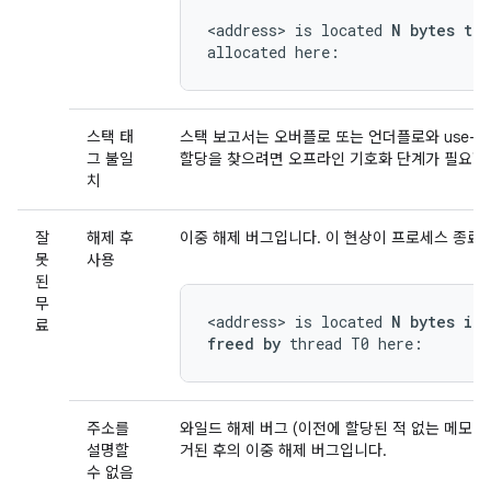
<address> is located 
N bytes to
allocated here:
스택 태
스택 보고서는 오버플로 또는 언더플로와 use-aft
그 불일
할당을 찾으려면 오프라인 기호화 단계가 필요합
치
잘
해제 후
이중 해제 버그입니다. 이 현상이 프로세스 종료
못
사용
된
무
<address> is located 
N bytes in
료
freed by
 thread T0 here:
주소를
와일드 해제 버그 (이전에 할당된 적 없는 메모리
설명할
거된 후의 이중 해제 버그입니다.
수 없음