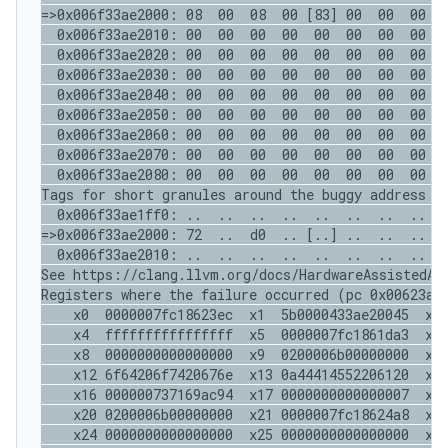
=>0x006f33ae2000: 08  00  08  00 [83] 00  00  00  0
  0x006f33ae2010: 00  00  00  00  00  00  00  00  0
  0x006f33ae2020: 00  00  00  00  00  00  00  00  0
  0x006f33ae2030: 00  00  00  00  00  00  00  00  0
  0x006f33ae2040: 00  00  00  00  00  00  00  00  0
  0x006f33ae2050: 00  00  00  00  00  00  00  00  0
  0x006f33ae2060: 00  00  00  00  00  00  00  00  0
  0x006f33ae2070: 00  00  00  00  00  00  00  00  0
  0x006f33ae2080: 00  00  00  00  00  00  00  00  0
Tags for short granules around the buggy address (o
  0x006f33ae1ff0: ..  ..  ..  ..  ..  ..  ..  ..  .
=>0x006f33ae2000: 72  ..  d0  .. [..] ..  ..  ..  .
  0x006f33ae2010: ..  ..  ..  ..  ..  ..  ..  ..  .
See https://clang.llvm.org/docs/HardwareAssistedAdd
Registers where the failure occurred (pc 0x00623ae2
    x0  0000007fc18623ec  x1  5b0000433ae20045  x2 
    x4  ffffffffffffffff  x5  0000007fc1861da3  x6 
    x8  0000000000000000  x9  0200006b00000000  x10
    x12 6f64206f7420676e  x13 0a44414552206120  x14
    x16 000000737169ac94  x17 0000000000000007  x18
    x20 0200006b00000000  x21 0000007fc18624a8  x22
    x24 0000000000000000  x25 0000000000000000  x26