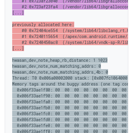
    #1 0x723af23040  (/vendor/lib64/libgralloccore.
    #2 0x723af23fa4  (/vendor/lib64/libgralloccore.
[...]
previously allocated here:

    #0 0x72404ce554  (/system/lib64/libclang_rt.hwa
    #1 0x7240115654  (/apex/com.android.runtime/lib
    #2 0x7240450ac8  (/system/lib64/vndk-sp-R/libcu
[...]
hwasan_dev_note_heap_rb_distance: 1 1023

hwasan_dev_note_num_matching_addrs: 0

hwasan_dev_note_num_matching_addrs_4b: 0

Thread: T0 0x006a00002000 stack: [0x007fc1064000,0
Memory tags around the buggy address (one tag corre
  0x006f33ae1f80: 00  00  00  00  00  00  00  00  0
  0x006f33ae1f90: 00  00  00  00  00  00  00  00  0
  0x006f33ae1fa0: 00  00  00  00  00  00  00  00  0
  0x006f33ae1fb0: 00  00  00  00  00  00  00  00  0
  0x006f33ae1fc0: 00  00  00  00  00  00  00  00  0
  0x006f33ae1fd0: 00  00  00  00  00  00  00  00  0
  0x006f33ae1fe0: 00  00  00  00  00  00  00  00  0
  0x006f33ae1ff0: 00  00  00  00  00  00  00  00  0