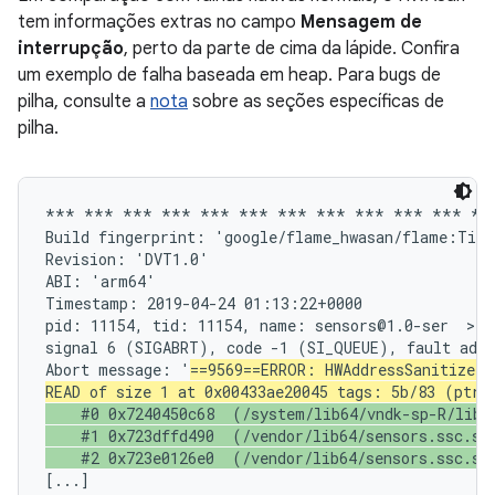
tem informações extras no campo
Mensagem de
interrupção
, perto da parte de cima da lápide. Confira
um exemplo de falha baseada em heap. Para bugs de
pilha, consulte a
nota
sobre as seções específicas de
pilha.
*** *** *** *** *** *** *** *** *** *** *** ***
Build fingerprint: 'google/flame_hwasan/flame:Tira
Revision: 'DVT1.0'

ABI: 'arm64'

Timestamp: 2019-04-24 01:13:22+0000

pid: 11154, tid: 11154, name: sensors@1.0-ser  >>>
signal 6 (SIGABRT), code -1 (SI_QUEUE), fault addr
Abort message: '
==9569==ERROR: HWAddressSanitizer:
READ of size 1 at 0x00433ae20045 tags: 5b/83 (ptr/
    #0 0x7240450c68  (/system/lib64/vndk-sp-R/libcu
    #1 0x723dffd490  (/vendor/lib64/sensors.ssc.so+
    #2 0x723e0126e0  (/vendor/lib64/sensors.ssc.so
[...]
