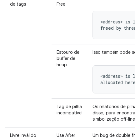
de tags
Free
<address> is lo
freed by
 thread
Estouro de
Isso também pode ser 
buffer de
heap
<address> is lo
allocated here:
Tag de pilha
Os relatórios de pilha
incompatível
disso, para encontrar 
simbolização off-line.
Livre inválido
Use After
Um bug de double free