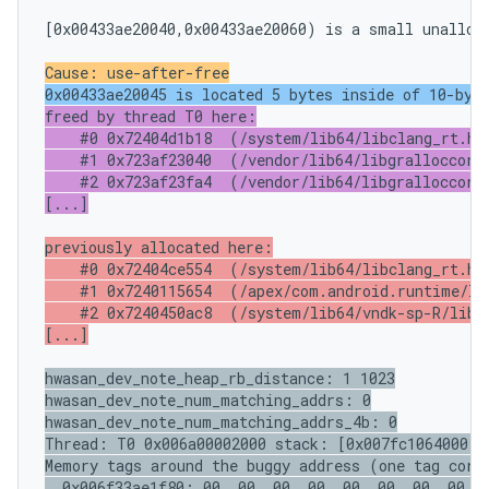
[0x00433ae20040,0x00433ae20060) is a small unalloca
Cause: use-after-free
0x00433ae20045 is located 5 bytes inside of 10-byt
freed by thread T0 here:

    #0 0x72404d1b18  (/system/lib64/libclang_rt.hwa
    #1 0x723af23040  (/vendor/lib64/libgralloccore.
    #2 0x723af23fa4  (/vendor/lib64/libgralloccore.
[...]
previously allocated here:

    #0 0x72404ce554  (/system/lib64/libclang_rt.hwa
    #1 0x7240115654  (/apex/com.android.runtime/lib
    #2 0x7240450ac8  (/system/lib64/vndk-sp-R/libcu
[...]
hwasan_dev_note_heap_rb_distance: 1 1023

hwasan_dev_note_num_matching_addrs: 0

hwasan_dev_note_num_matching_addrs_4b: 0

Thread: T0 0x006a00002000 stack: [0x007fc1064000,0
Memory tags around the buggy address (one tag corre
  0x006f33ae1f80: 00  00  00  00  00  00  00  00  0