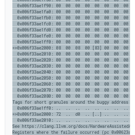
  0x006f33ae1f90: 00  00  00  00  00  00  00  00  0
  0x006f33ae1fa0: 00  00  00  00  00  00  00  00  0
  0x006f33ae1fb0: 00  00  00  00  00  00  00  00  0
  0x006f33ae1fc0: 00  00  00  00  00  00  00  00  0
  0x006f33ae1fd0: 00  00  00  00  00  00  00  00  0
  0x006f33ae1fe0: 00  00  00  00  00  00  00  00  0
  0x006f33ae1ff0: 00  00  00  00  00  00  00  00  0
=>0x006f33ae2000: 08  00  08  00 [83] 00  00  00  0
  0x006f33ae2010: 00  00  00  00  00  00  00  00  0
  0x006f33ae2020: 00  00  00  00  00  00  00  00  0
  0x006f33ae2030: 00  00  00  00  00  00  00  00  0
  0x006f33ae2040: 00  00  00  00  00  00  00  00  0
  0x006f33ae2050: 00  00  00  00  00  00  00  00  0
  0x006f33ae2060: 00  00  00  00  00  00  00  00  0
  0x006f33ae2070: 00  00  00  00  00  00  00  00  0
  0x006f33ae2080: 00  00  00  00  00  00  00  00  0
Tags for short granules around the buggy address (o
  0x006f33ae1ff0: ..  ..  ..  ..  ..  ..  ..  ..  .
=>0x006f33ae2000: 72  ..  d0  .. [..] ..  ..  ..  .
  0x006f33ae2010: ..  ..  ..  ..  ..  ..  ..  ..  .
See https://clang.llvm.org/docs/HardwareAssistedAdd
Registers where the failure occurred (pc 0x00623ae2