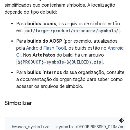
simplificados que contenham símbolos. A localização
depende do tipo de build:
Para
builds locais
, os arquivos de símbolo estão
em
out/target/product/<product>/symbols/
.
Para
builds do AOSP
(por exemplo, atualizados
pela
Android Flash Tool
), os builds estão no
Android
CI
. Nos
Artefatos
do build, há um arquivo
${PRODUCT}-symbols-${BUILDID}.zip
.
Para
builds internos
da sua organização, consulte
a documentação da organização para saber como
acessar os arquivos de símbolo.
Simbolizar
hwasan_symbolize --symbols <DECOMPRESSED_DIR>/out/