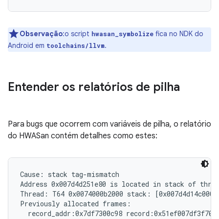
Observação
:o script
fica no NDK do
hwasan_symbolize
Android em
.
toolchains/llvm
Entender os relatórios de pilha
Para bugs que ocorrem com variáveis de pilha, o relatório
do HWASan contém detalhes como estes:
Cause: stack tag-mismatch

Address 0x007d4d251e80 is located in stack of threa
Thread: T64 0x0074000b2000 stack: [0x007d4d14c000,
Previously allocated frames:

  record_addr:0x7df7300c98 record:0x51ef007df3f70f