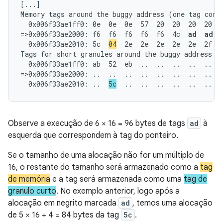
[...]

Memory tags around the buggy address (one tag corre
  0x006f33ae1ff0: 0e  0e  0e  57  20  20  20  20  2
=>0x006f33ae2000: f6  f6  f6  f6  f6  4c  
ad  ad  
  0x006f33ae2010: 5c  
04
  2e  2e  2e  2e  2e  2f  6
Tags for short granules around the buggy address (o
  0x006f33ae1ff0: ab  52  eb  ..  ..  ..  ..  ..  .
=>0x006f33ae2000: ..  ..  ..  ..  ..  ..  ..  ..  .
  0x006f33ae2010: ..  
5c
  ..  ..  ..  ..  ..  ..  
Observe a execução de 6 × 16 = 96 bytes de tags
ad
à
esquerda que correspondem à tag do ponteiro.
Se o tamanho de uma alocação não for um múltiplo de
16, o restante do tamanho será armazenado como a
tag
de memória
e a tag será armazenada como uma
tag de
granulo curto
. No exemplo anterior, logo após a
alocação em negrito marcada
ad
, temos uma alocação
de 5 × 16 + 4 = 84 bytes da tag
5c
.