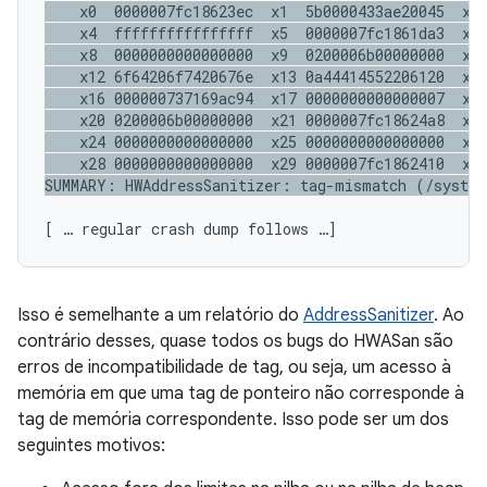
    x0  0000007fc18623ec  x1  5b0000433ae20045  x2 
    x4  ffffffffffffffff  x5  0000007fc1861da3  x6 
    x8  0000000000000000  x9  0200006b00000000  x10
    x12 6f64206f7420676e  x13 0a44414552206120  x14
    x16 000000737169ac94  x17 0000000000000007  x18
    x20 0200006b00000000  x21 0000007fc18624a8  x22
    x24 0000000000000000  x25 0000000000000000  x26
    x28 0000000000000000  x29 0000007fc1862410  x30
[ … regular crash dump follows …]
Isso é semelhante a um relatório do
AddressSanitizer
. Ao
contrário desses, quase todos os bugs do HWASan são
erros de incompatibilidade de tag, ou seja, um acesso à
memória em que uma tag de ponteiro não corresponde à
tag de memória correspondente. Isso pode ser um dos
seguintes motivos: