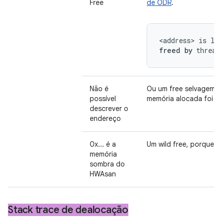
Free
de ODR
.
<address> is lo
freed by
 thread
Não é
Ou um free selvagem (l
possível
memória alocada foi re
descrever o
endereço
0x... é a
Um wild free, porque o
memória
sombra do
HWAsan
Stack trace de dealocação