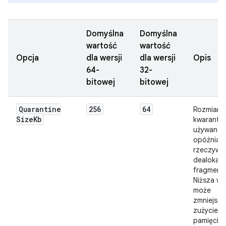
Domyślna
Domyślna
wartość
wartość
Opcja
dla wersji
dla wersji
Opis
64-
32-
bitowej
bitowej
Quarantine
256
64
Rozmiar (
Size
Kb
kwaranta
używanej
opóźniani
rzeczywis
dealokacj
fragment
Niższa wa
może
zmniejszy
zużycie
pamięci, a