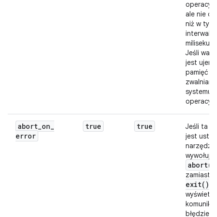
operacyj
ale nie cz
niż w tym
interwale 
milisekun
Jeśli war
jest ujemn
pamięć ni
zwalniana
systemu
operacyj
abort
_
on
_
true
true
Jeśli ta o
error
jest usta
narzędzie
wywołuje
abort(
)
zamiast
exit(
)
p
wyświetle
komunika
błędzie.