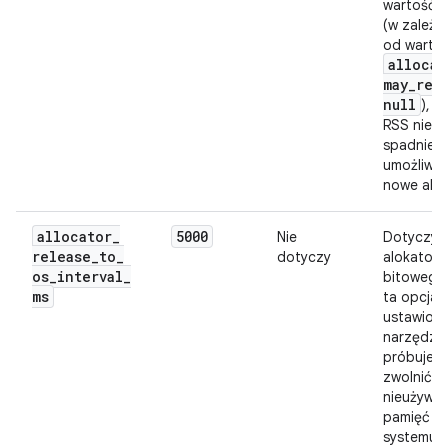
wartość
(w zależn
od wartoś
allocat
may
_
ret
null
), d
RSS nie
spadnie, 
umożliwić
nowe alok
allocator
_
5000
Nie
Dotyczy t
release
_
to
_
dotyczy
alokatora
os
_
interval
_
bitowego.
ms
ta opcja j
ustawiona
narzędzie
próbuje
zwolnić
nieużywa
pamięć d
systemu