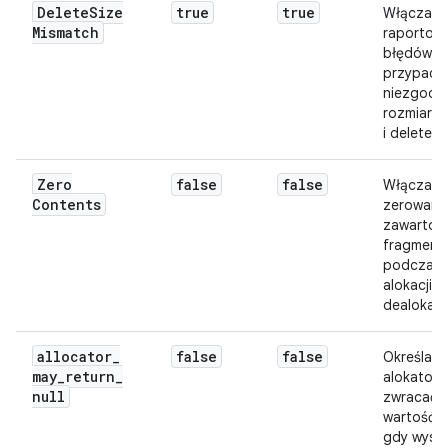
Delete
Size
true
true
Włącza
Mismatch
raportow
błędów w
przypadk
niezgodn
rozmiaró
i delete.
Zero
false
false
Włącza
Contents
zerowani
zawartośc
fragment
podczas
alokacji i
dealokacji
allocator
_
false
false
Określa, 
may
_
return
_
alokator
null
zwracać
wartość nu
gdy wystą