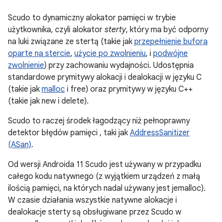
Scudo to dynamiczny alokator pamięci w trybie
użytkownika, czyli alokator
sterty
, który ma być odporny
na luki związane ze stertą (takie jak
przepełnienie bufora
oparte na stercie
,
użycie po zwolnieniu
, i
podwójne
zwolnienie
) przy zachowaniu wydajności. Udostępnia
standardowe prymitywy alokacji i dealokacji w języku C
(takie jak
malloc
i free) oraz prymitywy w języku C++
(takie jak new i delete).
Scudo to raczej środek łagodzący niż pełnoprawny
detektor błędów pamięci , taki jak
AddressSanitizer
(ASan)
.
Od wersji Androida 11 Scudo jest używany w przypadku
całego kodu natywnego (z wyjątkiem urządzeń z małą
ilością pamięci, na których nadal używany jest jemalloc).
W czasie działania wszystkie natywne alokacje i
dealokacje sterty są obsługiwane przez Scudo w