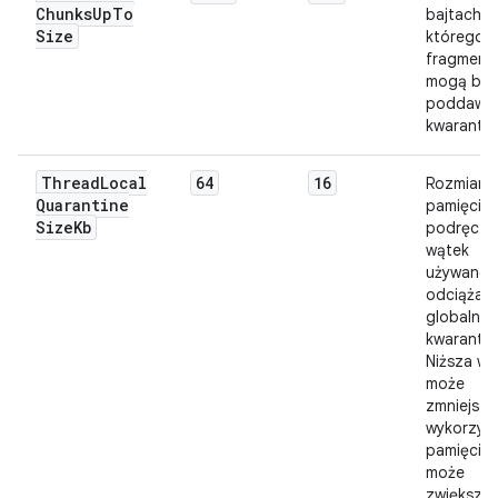
Chunks
Up
To
bajtach),
Size
którego
fragment
mogą być
poddawa
kwarantan
Thread
Local
64
16
Rozmiar (
Quarantine
pamięci
Size
Kb
podręczn
wątek
używanej
odciążani
globalnej
kwarantan
Niższa wa
może
zmniejszy
wykorzyst
pamięci, a
może
zwiększy