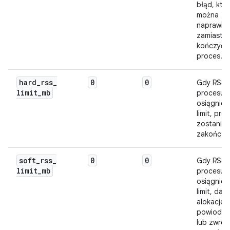
błąd, któ
można
naprawić,
zamiast
kończyć
proces.
hard
_
rss
_
0
0
Gdy RSS
limit
_
mb
procesu
osiągnie 
limit, pro
zostanie
zakończo
soft
_
rss
_
0
0
Gdy RSS
limit
_
mb
procesu
osiągnie 
limit, dal
alokacje n
powiodą s
lub zwróc