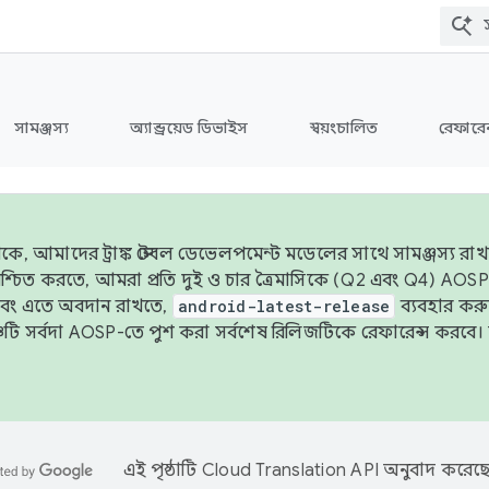
সামঞ্জস্য
অ্যান্ড্রয়েড ডিভাইস
স্বয়ংচালিত
রেফারেন
ে, আমাদের ট্রাঙ্ক স্টেবল ডেভেলপমেন্ট মডেলের সাথে সামঞ্জস্য রাখতে
 নিশ্চিত করতে, আমরা প্রতি দুই ও চার ত্রৈমাসিকে (Q2 এবং Q4) A
এবং এতে অবদান রাখতে,
android-latest-release
ব্যবহার কর
ব্রাঞ্চটি সর্বদা AOSP-তে পুশ করা সর্বশেষ রিলিজটিকে রেফারেন্স করব
এই পৃষ্ঠাটি
Cloud Translation API
অনুবাদ করেছে