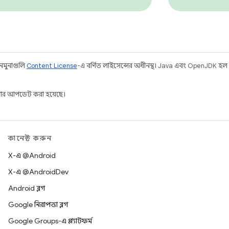
 নমুনাগুলি
Content License
-এ বর্ণিত লাইসেন্সের অধীনস্থ। Java এবং OpenJDK হল O
ার আপডেট করা হয়েছে।
কানেক্ট করুন
X-এ @Android
X-এ @AndroidDev
Android ব্লগ
Google নিরাপত্তা ব্লগ
Google Groups-এ প্ল্যাটফর্ম