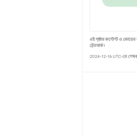
এই পৃষ্ঠার কন্টেন্ট ও কোডের
ট্রেডমার্ক।
2024-12-16 UTC-তে শেষব
বিল্ড
Android স্টোরেজ
প্রয়োজনীয়তা
ডাউনলোড হচ্ছে
প্রিভিউ বাইনারি
ফ্যাক্টরি ইমেজ