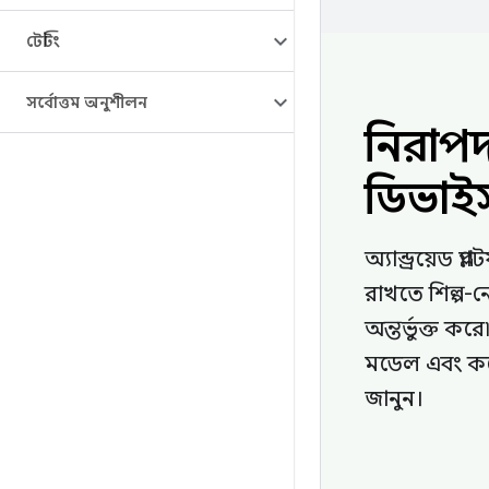
টেস্টিং
সর্বোত্তম অনুশীলন
নিরাপদ 
ডিভাই
অ্যান্ড্রয়েড 
রাখতে শিল্প-নেত
অন্তর্ভুক্ত কর
মডেল এবং কঠো
জানুন।