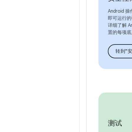
Android
即可运行的
详细了解 An
置的每项底
转到“
测试