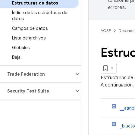
tu idioma p
Estructuras de datos
errores.
Índice de las estructuras de
datos
Campos de datos
AOSP
Documen
Lista de archivos
Globales
Estruc
Baja
Trade Federation
Estructuras de
A continuación,
Security Test Suite
__attri
_bluet