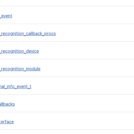
y_event
y_recognition_callback_procs
y_recognition_device
y_recognition_module
nal_info_event_t
llbacks
terface