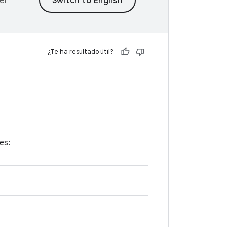
er
¿Te ha resultado útil?
es: