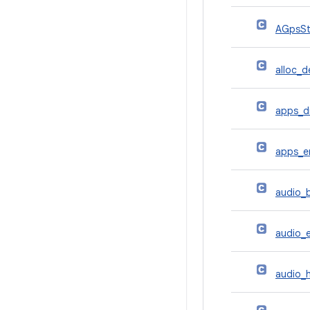
AGpsSt
alloc_d
apps_di
apps_e
audio_b
audio_e
audio_