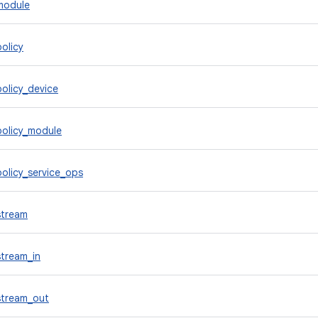
module
olicy
olicy_device
policy_module
olicy_service_ops
stream
tream_in
stream_out