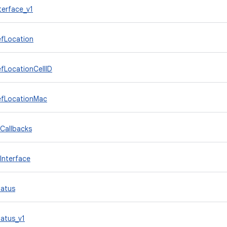
terface_v1
fLocation
fLocationCellID
fLocationMac
Callbacks
Interface
atus
atus_v1