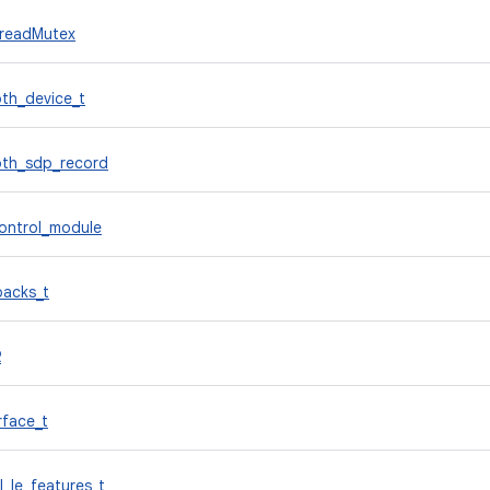
readMutex
th_device_t
oth_sdp_record
ontrol_module
backs_t
R
rface_t
l_le_features_t