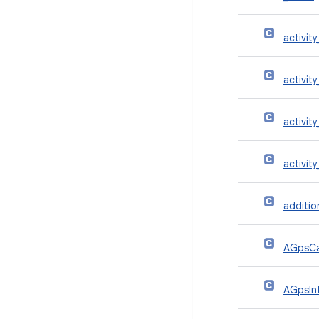
activit
activit
activit
activit
additio
AGpsCa
AGpsIn