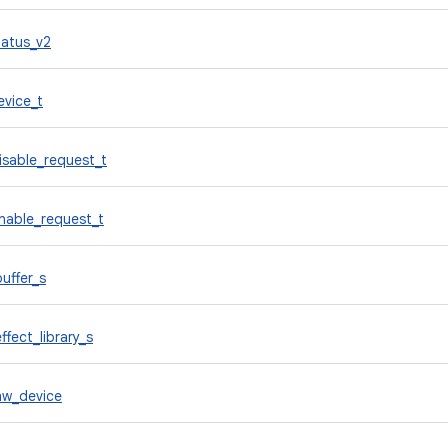
atus_v2
evice_t
sable_request_t
nable_request_t
uffer_s
ffect_library_s
hw_device