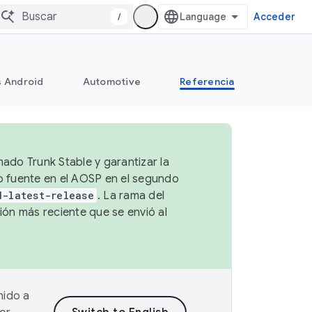
/
Acceder
s Android
Automotive
Referencia
mado Trunk Stable y garantizar la
go fuente en el AOSP en el segundo
d-latest-release
. La rama del
ión más reciente que se envió al
nido a