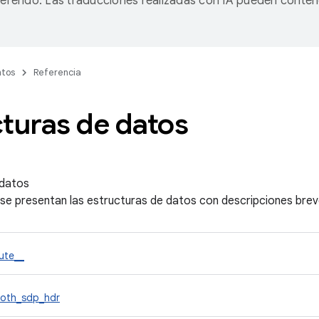
referido. Las traducciones realizadas con IA pueden conten
tos
Referencia
turas de datos
 datos
 se presentan las estructuras de datos con descripciones brev
bute__
ooth_sdp_hdr