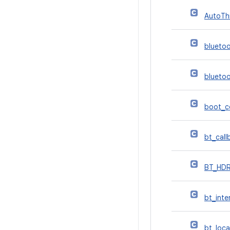
AutoTh
bluetoo
blueto
boot_c
bt_call
BT_HD
bt_inte
bt_loca