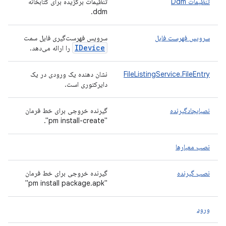
تنظیمات Ddm
تنظیمات برگزیده برای کتابخانه
ddm.
سرویس فهرست فایل
سرویس فهرست‌گیری فایل سمت
IDevice
را ارائه می‌دهد.
FileListingService.FileEntry
نشان دهنده یک ورودی در یک
دایرکتوری است.
نصبایجادگیرنده
گیرنده خروجی برای خط فرمان
"pm install-create".
نصب معیارها
نصب گیرنده
گیرنده خروجی برای خط فرمان
"pm install package.apk"
ورود