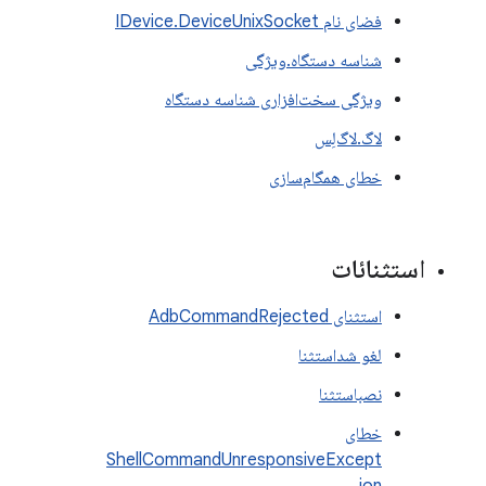
فضای نام IDevice.DeviceUnixSocket
شناسه دستگاه.ویژگی
ویژگی سخت‌افزاری شناسه دستگاه
لاگ.لاگ‌لِس
خطای همگام‌سازی
استثنائات
استثنای AdbCommandRejected
لغو شداستثنا
نصباستثنا
خطای
ShellCommandUnresponsiveExcept