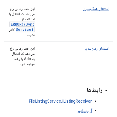
استثنای همگام‌سازی
این خطا زمانی رخ
می‌دهد که انتقال با
استفاده از
ERROR(
/
Sync
Service)
کامل
نشود.
استثنای زمان‌بندی
این خطا زمانی رخ
می‌دهد که اتصال
به Adb با وقفه
مواجه شود.
رابط‌ها
FileListingService.IListingReceiver
آی‌دیوایس