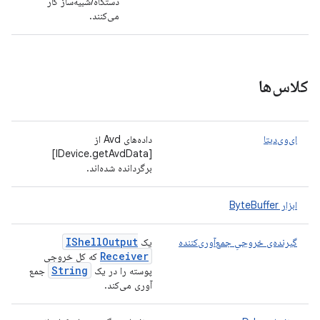
دستگاه/شبیه‌ساز کار
می‌کنند.
کلاس‌ها
ای‌وی‌دیتا
داده‌های Avd از
[IDevice.getAvdData]
برگردانده شده‌اند.
ابزار ByteBuffer
IShell
Output
گیرنده‌ی خروجیِ جمع‌آوری‌کننده
یک
Receiver
که کل خروجی
String
پوسته را در یک
جمع
آوری می‌کند.