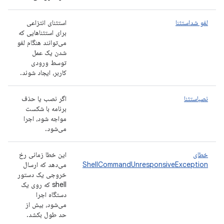
لغو شداستثنا
استثنای انتزاعی
برای استثناهایی که
می‌توانند هنگام لغو
شدن یک عمل
توسط ورودی
کاربر، ایجاد شوند.
نصباستثنا
اگر نصب یا حذف
برنامه با شکست
مواجه شود، اجرا
می‌شود.
خطای
این خطا زمانی رخ
ShellCommandUnresponsiveException
می‌دهد که ارسال
خروجی یک دستور
shell که روی یک
دستگاه اجرا
می‌شود، بیش از
حد طول بکشد.