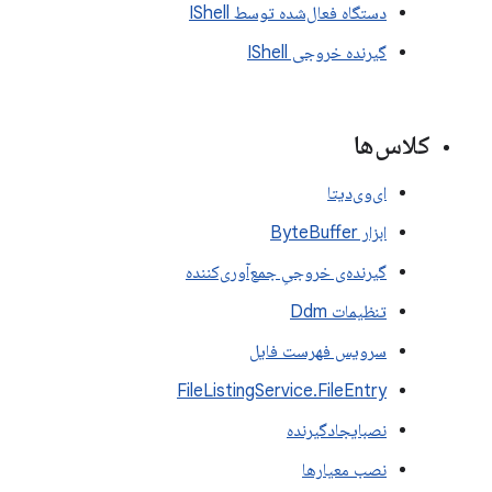
دستگاه فعال‌شده توسط IShell
گیرنده خروجی IShell
کلاس‌ها
ای‌وی‌دیتا
ابزار ByteBuffer
گیرنده‌ی خروجیِ جمع‌آوری‌کننده
تنظیمات Ddm
سرویس فهرست فایل
FileListingService.FileEntry
نصبایجادگیرنده
نصب معیارها