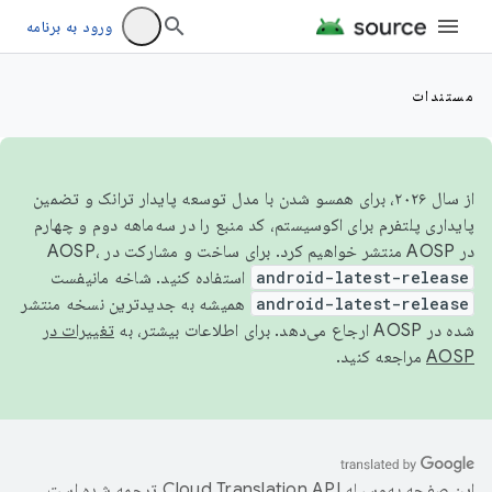
ورود به برنامه
مستندات
از سال ۲۰۲۶، برای همسو شدن با مدل توسعه پایدار ترانک و تضمین
پایداری پلتفرم برای اکوسیستم، کد منبع را در سه‌ماهه دوم و چهارم
در AOSP منتشر خواهیم کرد. برای ساخت و مشارکت در AOSP،
android-latest-release
استفاده کنید. شاخه مانیفست
android-latest-release
همیشه به جدیدترین نسخه منتشر
شده در AOSP ارجاع می‌دهد. برای اطلاعات بیشتر، به
تغییرات در
AOSP
مراجعه کنید.
این صفحه به‌وسیله
ترجمه شده است.