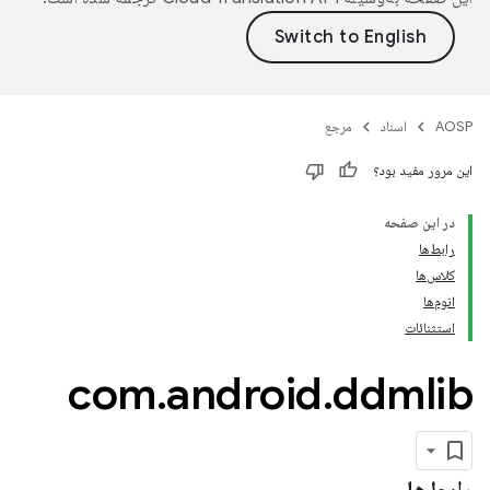
AOSP
اسناد
مرجع
این مرور مفید بود؟
در این صفحه
رابط‌ها
کلاس‌ها
انوم‌ها
استثنائات
com
.
android
.
ddmlib