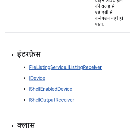
टाइम आउट होने
की वजह से
एडीएबी से
कनेक्शन नहीं हो
पाता.
इंटरफ़ेस
FileListingService.IListingReceiver
IDevice
IShellEnabledDevice
IShellOutputReceiver
क्लास