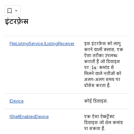
इंटरफ़ेस
FileListingService.IListingReceiver
इस इंटरफ़ेस को लागू
करने वाली क्लास, एक
ऐसा तरीका उपलब्ध
कराती हैं जो डिवाइस
ls
पर
कमांड से
मिलने वाले नतीजों को
अलग-अलग समय पर
प्रोसेस करता है.
IDevice
कोई डिवाइस.
IShellEnabledDevice
एक ऐसा ऐब्स्ट्रैक्ट
डिवाइस जो शेल कमांड
पा सकता है.