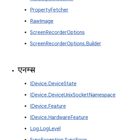
PropertyFetcher
RawImage
ScreenRecorderOptions
ScreenRecorderOptions.Builder
एनम्स
IDevice.DeviceState
IDevice.DeviceUnixSocketNamespace
IDevice.Feature
IDevice.HardwareFeature
Log.LogLevel