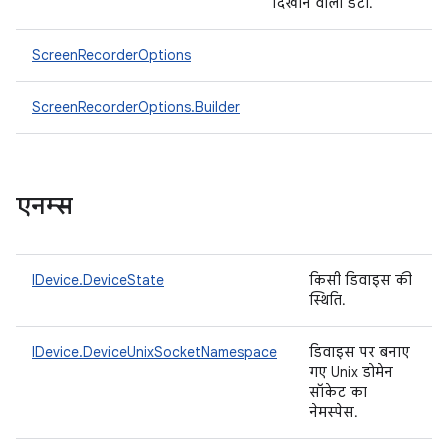
दिखाने वाला डेटा.
ScreenRecorderOptions
ScreenRecorderOptions.Builder
एनम्स
IDevice.DeviceState
किसी डिवाइस की
स्थिति.
IDevice.DeviceUnixSocketNamespace
डिवाइस पर बनाए
गए Unix डोमेन
सॉकेट का
नेमस्पेस.