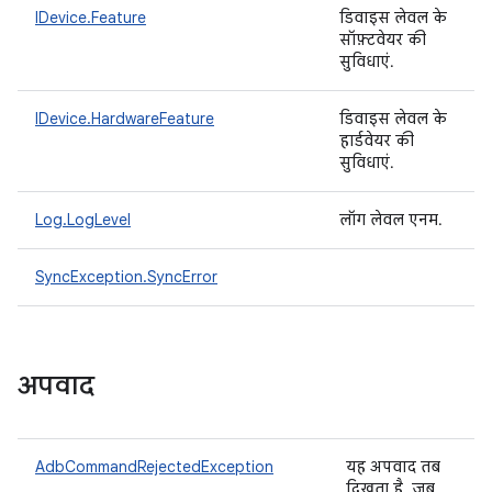
IDevice.Feature
डिवाइस लेवल के
सॉफ़्टवेयर की
सुविधाएं.
IDevice.HardwareFeature
डिवाइस लेवल के
हार्डवेयर की
सुविधाएं.
Log.LogLevel
लॉग लेवल एनम.
SyncException.SyncError
अपवाद
AdbCommandRejectedException
यह अपवाद तब
दिखता है, जब