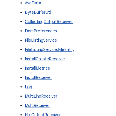
AvdData
ByteBufferUtil
CollectingOutputReceiver
DdmPreferences
FileListingService
FileListingService.FileEntry
InstallCreateReceiver
InstallMetrics
InstallReceiver
Log
MultiLineReceiver
MultiReceiver
NullOutputReceiver