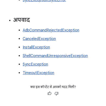
SyncException.SyncError
अपवाद
AdbCommandRejectedException
CanceledException
InstallException
ShellCommandUnresponsiveException
SyncException
TimeoutException
क्या इस कॉन्टेंट से आपको मदद मिली?