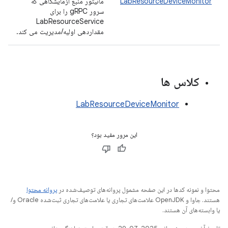
LabResourceDeviceMonitor
مانیتور منبع آزمایشگاهی که
سرور gRPC را برای
LabResourceService
مقداردهی اولیه/مدیریت می کند.
کلاس ها
LabResourceDeviceMonitor
این مرور مفید بود؟
محتوا و نمونه کدها در این صفحه مشمول پروانه‌های توصیف‌شده در
پروانه محتوا
هستند. جاوا و OpenJDK علامت‌های تجاری یا علامت‌های تجاری ثبت‌شده Oracle و/
یا وابسته‌های آن هستند.