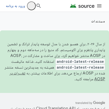
ورود به برنامه
مستندات
از سال ۲۰۲۶، برای همسو شدن با مدل توسعه پایدار ترانک و تضمین
پایداری پلتفرم برای اکوسیستم، کد منبع را در سه‌ماهه دوم و چهارم
در AOSP منتشر خواهیم کرد. برای ساخت و مشارکت در AOSP،
android-latest-release
استفاده کنید. شاخه مانیفست
android-latest-release
همیشه به جدیدترین نسخه منتشر
شده در AOSP ارجاع می‌دهد. برای اطلاعات بیشتر، به
تغییرات در
AOSP
مراجعه کنید.
این صفحه به‌وسیله
ترجمه شده است.