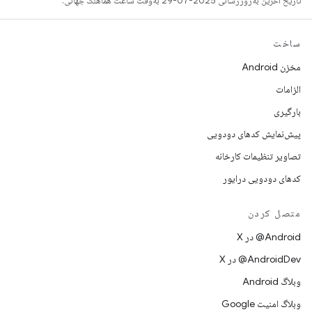
تاریخ آخرین به‌روزرسانی 2025-07-29 به‌وقت ساعت هماهنگ جهانی.
ساخت
مخزن Android
الزامات
بارگیری
پیش‌نمایش کدهای دودویی
تصاویر تنظیمات کارخانه
کدهای دودویی درایور
متصل کردن
‫‎@Android در X
‫‎@AndroidDev در X
وبلاگ Android
وبلاگ امنیت Google