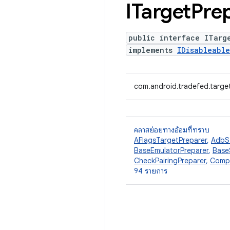
ITarget
Pre
public interface ITarg
implements
IDisableable
com.android.tradefed.targe
คลาสย่อยทางอ้อมที่ทราบ
AFlagsTargetPreparer
,
AdbS
BaseEmulatorPreparer
,
Base
CheckPairingPreparer
,
Compa
94 รายการ