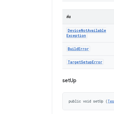
ส่ง
Device
Not
Available
Exception
Build
Error
Target
Setup
Error
set
Up
public void setUp (
Tes