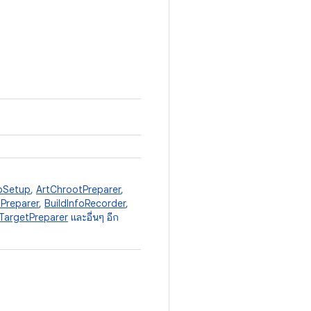
pSetup
,
ArtChrootPreparer
,
Preparer
,
BuildInfoRecorder
,
argetPreparer
และอื่นๆ อีก