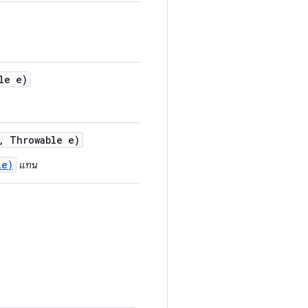
le e)
,
Throwable e)
le)
แทน