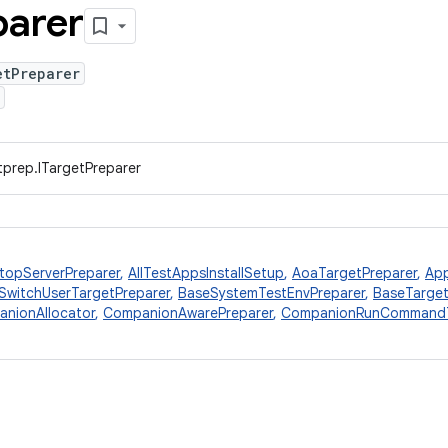
parer
etPreparer
tprep.ITargetPreparer
topServerPreparer
,
AllTestAppsInstallSetup
,
AoaTargetPreparer
,
Ap
SwitchUserTargetPreparer
,
BaseSystemTestEnvPreparer
,
BaseTarget
nionAllocator
,
CompanionAwarePreparer
,
CompanionRunCommandT