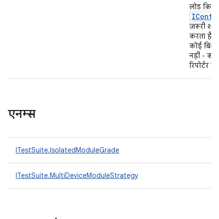
लोड किया
IConfi
ज़रूरी शर्तो
करता है या
कोई बिल्ड 
नहीं - को
रिपोर्टर नही
एनम्स
ITestSuite.IsolatedModuleGrade
ITestSuite.MultiDeviceModuleStrategy