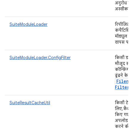
अनुरोध को
अस्वीकार
SuiteModuleLoader
रिपॉज़िटरी 
कंपैटिबिलि
मॉड्यूल की
वापस पान
SuiteModuleLoader.ConfigFilter
किसी डायरेक्
मौजूद सभ
कॉन्फ़िगरे
ढूंढने के ल
Filena
Filter
SuiteResultCacheUtil
किसी टेस्ट
लिए, कैश मे
किए गए न
अपलोड औ
करने की स