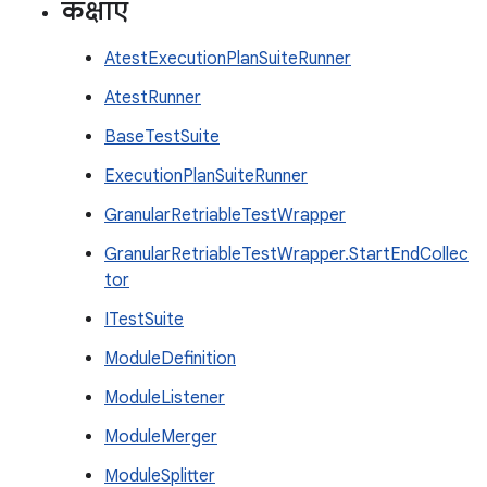
कक्षाएं
AtestExecutionPlanSuiteRunner
AtestRunner
BaseTestSuite
ExecutionPlanSuiteRunner
GranularRetriableTestWrapper
GranularRetriableTestWrapper.StartEndCollec
tor
ITestSuite
ModuleDefinition
ModuleListener
ModuleMerger
ModuleSplitter