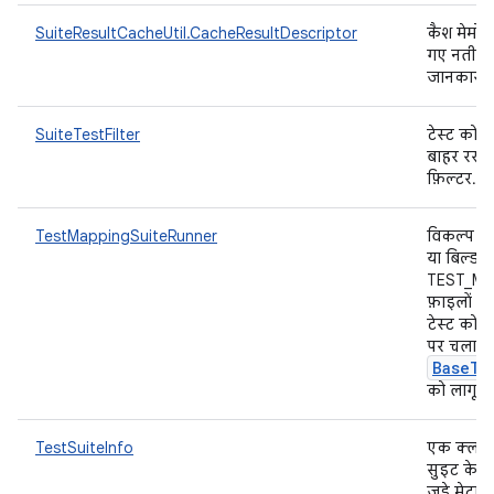
SuiteResultCacheUtil.CacheResultDescriptor
कैश मेमोरी
गए नतीजों क
जानकारी.
SuiteTestFilter
टेस्ट को 
बाहर रखने
फ़िल्टर.
TestMappingSuiteRunner
विकल्प in
या बिल्ड स
TEST_MA
फ़ाइलों मे
टेस्ट को, 
पर चलाने 
Base
Te
को लागू 
TestSuiteInfo
एक क्लास,
सुइट के ल
जुड़े मेटा