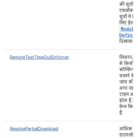
की सूची को
एक्ज़ीक्यू
सूची में स्
लिए हेल्पर
Module
Definit
दिखाया गय
RemoteTestTimeOutEnforcer
लिसनर, ज
से किसी टे
कॉन्फ़िगरेश
चलाने के
जांच की ज
अगर यह 
टाइम आउट 
होता है, तो
फ़ेल किय
है.
ResolvePartialDownload
आंशिक तौ
डाउनलोड 