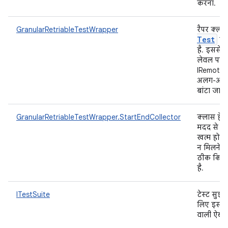
करना.
GranularRetriableTestWrapper
रैपर क्लास
Test
पर
है. इससे ट
लेवल पर
IRemoteT
अलग-अलग ह
बांटा जा 
GranularRetriableTestWrapper.StartEndCollector
क्लास हेल
मदद से रन
खत्म होने
न मिलने क
ठीक किया
है.
ITestSuite
टेस्ट सुइट
लिए इस्ते
वाली ऐब्स्ट