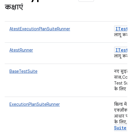
कक्षाएं
ITest
S
AtestExecutionPlanSuiteRunner
लागू करना
ITest
S
AtestRunner
लागू करना
BaseTestSuite
नए सुइट स
साथ, Comp
Test Suit
के लिए टेस
ExecutionPlanSuiteRunner
बिल्ड में 
एक्ज़ीक्यू
आधार पर ट
B
के लिए,
Suite
को