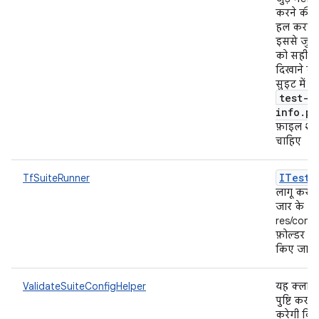
करने की स
हल करती 
इससे जुड़
को सही तर
दिखाने के 
सुइट में जा
test-s
info.pr
फ़ाइल शा
चाहिए
ITest
S
TfSuiteRunner
लागू करना
जार के
res/confi
फ़ोल्डर से
किए जाएंग
ValidateSuiteConfigHelper
यह क्लास
पुष्टि करने
करेगी कि 