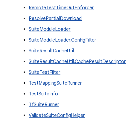
RemoteTestTimeOutEnforcer
ResolvePartialDownload
SuiteModuleLoader
SuiteModuleLoader.ConfigFilter
SuiteResultCacheUtil
SuiteResultCacheUtil.CacheResultDescriptor
SuiteTestFilter
TestMappingSuiteRunner
TestSuiteInfo
TfSuiteRunner
ValidateSuiteConfigHelper