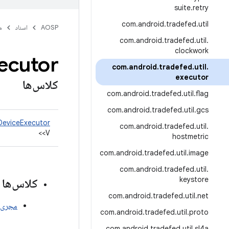
suite
.
retry
com
.
android
.
tradefed
.
util
AOSP
اسناد
م
com
.
android
.
tradefed
.
util
.
clockwork
ecutor
com
.
android
.
tradefed
.
util
.
executor
کلاس‌ها
com
.
android
.
tradefed
.
util
.
flag
com
.
android
.
tradefed
.
util
.
gcs
lDeviceExecutor
com
.
android
.
tradefed
.
util
.
<V>
hostmetric
com
.
android
.
tradefed
.
util
.
image
com
.
android
.
tradefed
.
util
.
keystore
کلاس‌ها
com
.
android
.
tradefed
.
util
.
net
مجری 
com
.
android
.
tradefed
.
util
.
proto
com
.
android
.
tradefed
.
util
.
sl4a