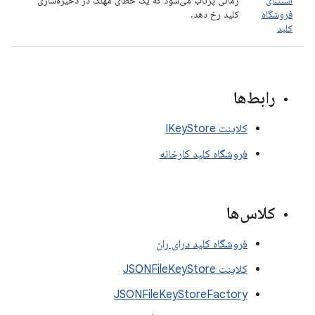
استثنای
زمانی پرتاب می‌شود که یک خطای مهلک در ذخیره‌سازی
فروشگاه
کلید رخ دهد.
کلید
رابط‌ها
کلاینت IKeyStore
فروشگاه کلید کارخانه
کلاس‌ها
فروشگاه کلید درای ران
کلاینت JSONFileKeyStore
JSONFileKeyStoreFactory