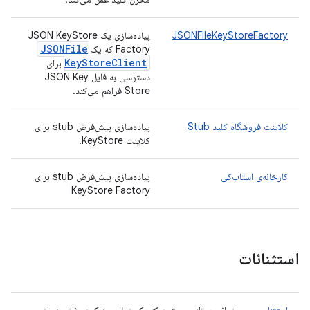
JSONFileKeyStoreFactory
پیاده‌سازی یک JSON KeyStore
JSONFile
Factory که یک
Key
Store
Client
برای
دسترسی به فایل JSON Key
Store فراهم می‌کند.
کلاینت فروشگاه کلید Stub
پیاده‌سازی پیش‌فرض stub برای
کلاینت KeyStore.
کارخانه‌ی استاب‌کی
پیاده‌سازی پیش‌فرض stub برای
KeyStore Factory
استثنائات