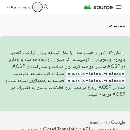
ورود به برنامه
مستندات
از سال ۲۰۲۶، برای همسو شدن با مدل توسعه پایدار ترانک و تضمین
پایداری پلتفرم برای اکوسیستم، کد منبع را در سه‌ماهه دوم و چهارم
در AOSP منتشر خواهیم کرد. برای ساخت و مشارکت در AOSP،
android-latest-release
استفاده کنید. شاخه مانیفست
android-latest-release
همیشه به جدیدترین نسخه منتشر
شده در AOSP ارجاع می‌دهد. برای اطلاعات بیشتر، به
تغییرات در
AOSP
مراجعه کنید.
این صفحه به‌وسیله
ترجمه شده است.