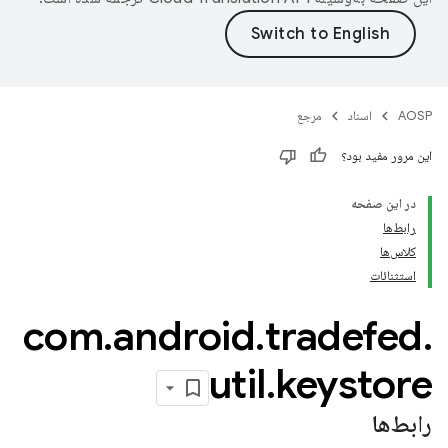
AOSP
اسناد
مرجع
این مرور مفید بود؟
در این صفحه
رابط‌ها
کلاس‌ها
استثنائات
com
.
android
.
tradefed
.
util
.
keystore
رابط‌ها