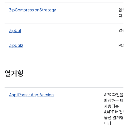
ZipCompressionStrategy
압축
다.
ZipUtil
압축 
ZipUtil2
POS
열거형
AaptParser.AaptVersion
APK 파일을
파싱하는 데
사용되는
AAPT 버전의
옵션 열거형입
니다.