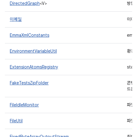
DirectedGraph
<V>
방향
이메일
이메
EmmaXmlConstants
emm
EnvironmentVariableUtil
환경
ExtensionAtomsRegistry
stat
FakeTestsZipFolder
콘텐츠
드는
FileIdleMonitor
파일을
FileUtil
파일 
FixedByteArrayOutputStream
최대 