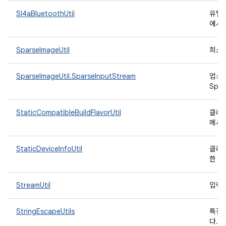
Sl4aBluetoothUtil
유틸리
에서
SparseImageUtil
희소
SparseImageUtil.SparseInputStream
업스
Spa
StaticCompatibleBuildFlavorUtil
클래스
메서
StaticDeviceInfoUtil
클래스
한 
StreamUtil
입력
StringEscapeUtils
특정
다.