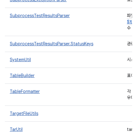
SubprocessTestResultsParser
파일에
Str
수 있
SubprocessTestResultsParser.StatusKeys
관련 
SystemUtil
시스
TableBuilder
표에
TableFormatter
각 요
우미
TargetFileUtils
TarUtil
tar