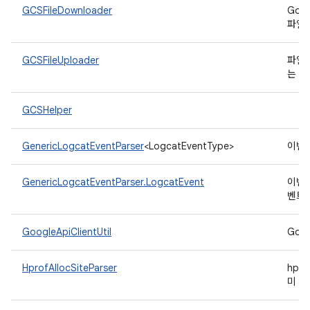
GCSFileDownloader
Goo
파일
GCSFileUploader
파일 
는 
GCSHelper
GenericLogcatEventParser
<LogcatEventType>
이벤트
GenericLogcatEventParser.LogcatEvent
이벤트
벤트
GoogleApiClientUtil
Goo
HprofAllocSiteParser
hpr
미 