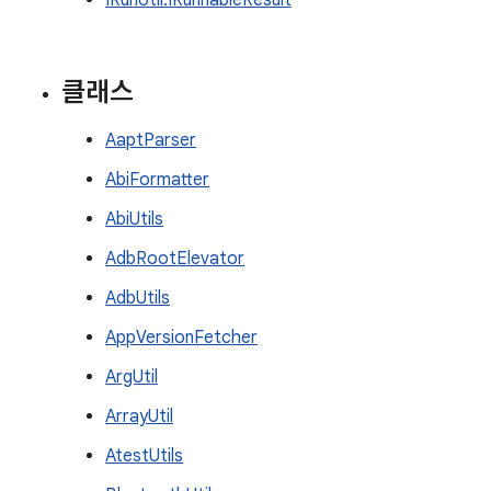
IRunUtil.IRunnableResult
클래스
AaptParser
AbiFormatter
AbiUtils
AdbRootElevator
AdbUtils
AppVersionFetcher
ArgUtil
ArrayUtil
AtestUtils