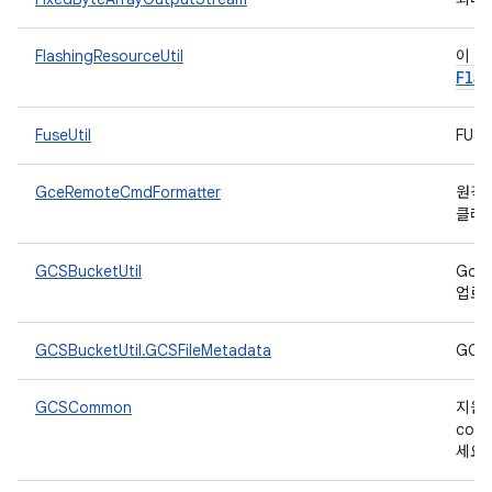
FlashingResourceUtil
이 
Flas
FuseUtil
FUS
GceRemoteCmdFormatter
원격 
클래
GCSBucketUtil
Goo
업로
GCSBucketUtil.GCSFileMetadata
GCS
GCSCommon
지원 
com.
세요