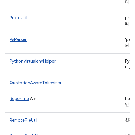
티 
ProtoUtil
pro
티 
PsParser
'ps
되는
PythonVirtualenvHelper
Pyt
다.
QuotationAwareTokenizer
RegexTrie
<V>
Reg
인 
RemoteFileUtil
원격