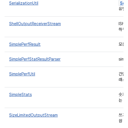
Ser
SerializationUtil
유틸
ShellOutputReceiverStream
IShe
하위
SimplePerfResult
모든 
SimplePerfStatResultParser
sim
SimplePerfUtil
간단
래스
SimpleStats
숫자 
는 
SizeLimitedOutputStream
쓰기 
O
원