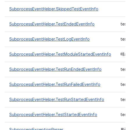
SubprocessEventHelper.SkippedTestEventInfo
SubprocessEventHelper.TestEndedEventInfo
tes
SubprocessEventHelper.TestLogEventInfo
tes
SubprocessEventHelper.TestModuleStartedEventInfo
테스트
SubprocessEventHelper.TestRunEndedEventInfo
tes
SubprocessEventHelper.TestRunFailedEventInfo
tes
SubprocessEventHelper.TestRunStartedEventInfo
tes
SubprocessEventHelper.TestStartedEventInfo
tes
SubprocessExceptionParser
표준 