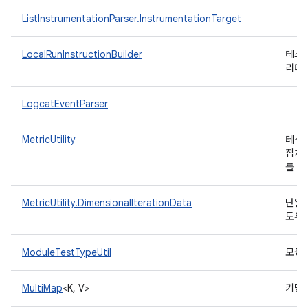
ListInstrumentationParser.InstrumentationTarget
LocalRunInstructionBuilder
테스
리티
LogcatEventParser
MetricUtility
테스
집계
를 
MetricUtility.DimensionalIterationData
단일 
도우
ModuleTestTypeUtil
모듈
MultiMap
<K, V>
키당