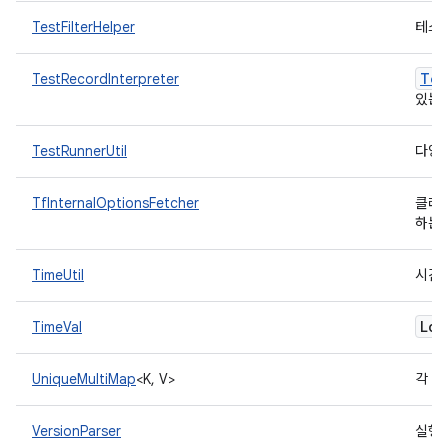
TestFilterHelper
테스
Tes
TestRecordInterpreter
있는
TestRunnerUtil
다양
TfInternalOptionsFetcher
클래스
하는
TimeUtil
시간
Lon
TimeVal
UniqueMultiMap
<K, V>
각 키
VersionParser
실행 