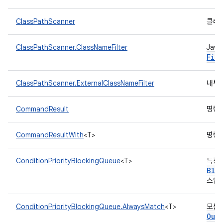
ClassPathScanner
클래
ClassPathScanner.ClassNameFilter
Jav
Filt
ClassPathScanner.ExternalClassNameFilter
내부
CommandResult
명령
CommandResultWith
<T>
명령
ConditionPriorityBlockingQueue
<T>
특정 
Blo
스입
ConditionPriorityBlockingQueue.AlwaysMatch
<T>
모든
Que