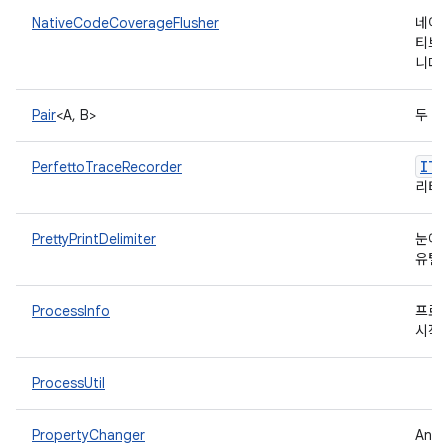
NativeCodeCoverageFlusher
네이
티브
니다
Pair
<A, B>
두 객
ITe
PerfettoTraceRecorder
리티
PrettyPrintDelimiter
눈에 
유틸
ProcessInfo
프로세
시작 
ProcessUtil
PropertyChanger
And