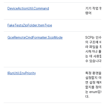
DeviceActionUtil.Command
기기 작업 명
령어
FakeTestsZipFolder.ItemType
GceRemoteCmdFormatter.ScpMode
SCP는 인수
의 구조에 따
라 파일을 푸
시하거나 풀하
는 데 사용할
수 있습니다.
IRunUtil.EnvPriority
특정 환경을
설정할지 아니
면 설정 해제
할지를 정의하
는 enum입니
다.