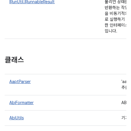
IRunUtil.IRunnableResult
불리언 상태를
반환하는 작업
을 비동기적으
로 실행하기 위
한 인터페이스
입니다.
클래스
AaptParser
'aa
추출
AbiFormatter
ABI
AbiUtils
기기 