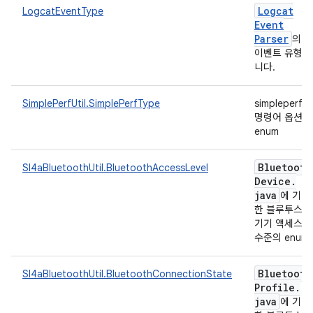
Logcat
LogcatEventType
Event
Parser
의
이벤트 유형입
니다.
SimplePerfUtil.SimplePerfType
simpleperf
명령어 옵션의
enum
Bluetooth
Sl4aBluetoothUtil.BluetoothAccessLevel
Device
.
java
에 기반
한 블루투스
기기 액세스
수준의 enum
Bluetooth
Sl4aBluetoothUtil.BluetoothConnectionState
Profile
.
java
에 기반