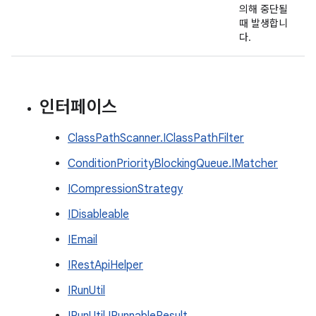
의해 중단될
때 발생합니
다.
인터페이스
ClassPathScanner.IClassPathFilter
ConditionPriorityBlockingQueue.IMatcher
ICompressionStrategy
IDisableable
IEmail
IRestApiHelper
IRunUtil