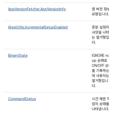
AppVersionFetcher.AppVersionInfo
앱 버전 정보
유형입니다.
AtestUtils.IncrementalSetupEnabled
증분 설정의
사양을 나타내
는 열거형입니
다.
BinaryState
IGNORE no-
op 상태로
ON/OFF 상태
를 기록하는
데 사용되는
열거형입니
다.
CommandStatus
시간 제한 작
업의 상태를
나타냅니다.