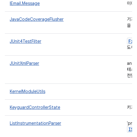
IEmail.Message
이메
JavaCodeCoverageFlusher
기기에
을 
Fil
JUnit4TestFilter
도우
JUnitXmlParser
ant의
테스트
전달
KernelModuleUtils
KeyguardControllerState
키가
ListInstrumentationParser
'pm 
ISh