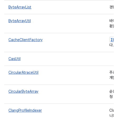
ByteArrayList
경량
ByteArrayUtil
바이트
환)
ICa
CacheClientFactory
다.
CasUtil
CircularAtraceUtil
주로 
개발된
CircularByteArray
순환 
정 크
ClangProfileIndexer
Cla
니다