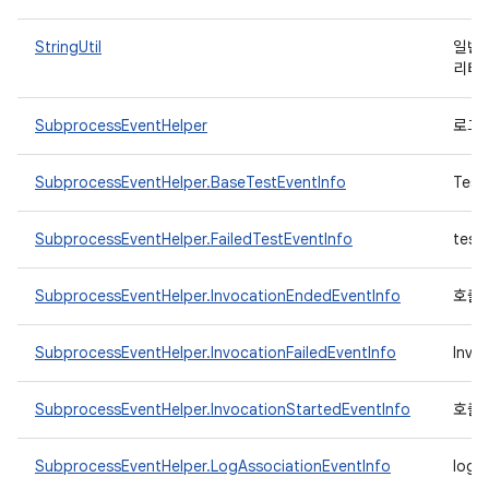
StringUtil
일반
리티
SubprocessEventHelper
로그
SubprocessEventHelper.BaseTestEventInfo
Tes
SubprocessEventHelper.FailedTestEventInfo
tes
SubprocessEventHelper.InvocationEndedEventInfo
호출 
SubprocessEventHelper.InvocationFailedEventInfo
Inv
SubprocessEventHelper.InvocationStartedEventInfo
호출
SubprocessEventHelper.LogAssociationEventInfo
log