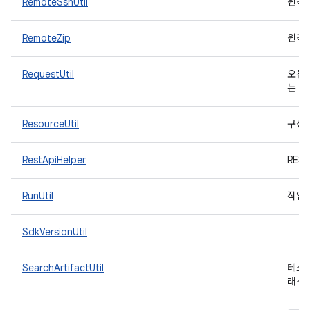
RemoteSshUtil
원격 
RemoteZip
원격 
RequestUtil
오류
는 
ResourceUtil
구성
RestApiHelper
RES
RunUtil
작업 
SdkVersionUtil
SearchArtifactUtil
테스트
래스