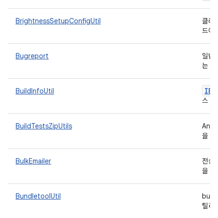
BrightnessSetupConfigUtil
클래스
드에
Bugreport
일반 
는 버
IBu
BuildInfoUtil
스
BuildTestsZipUtils
And
을 
BulkEmailer
전송 
을 
BundletoolUtil
bun
틸리