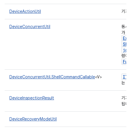
DeviceActionUtil
기기
DeviceConcurrentUtil
동시 
가 포
Exe
She
joi
령어
Fut
ITe
DeviceConcurrentUtil.ShellCommandCallable
<V>
C
는
DeviceInspectionResult
기기를
됩니
DeviceRecoveryModeUtil