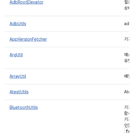
AdbRootElevator
필요한
상태
AdbUtils
adb
AppVersionFetcher
기기
ArgUtil
예상
유틸
ArrayUtil
배열
AtestUtils
Ate
BluetoothUtils
기기에
함수
기기 측
인할 
fra