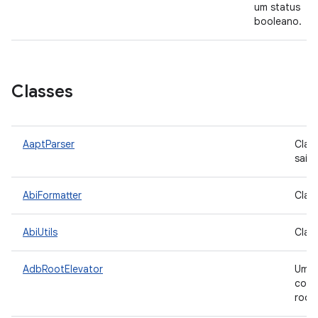
um status
booleano.
Classes
AaptParser
Clas
saíd
AbiFormatter
Class
AbiUtils
Class
AdbRootElevator
Um
cons
root