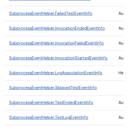
SubprocessEventHelper.FailedTestEventInfo
Auxil
SubprocessEventHelper.InvocationEndedEventInfo
Auxi
SubprocessEventHelper.InvocationFailedEventInfo
Auxi
SubprocessEventHelper.InvocationStartedEventInfo
Auxi
SubprocessEventHelper.LogAssociationEventInfo
Help
SubprocessEventHelper.SkippedTestEventInfo
SubprocessEventHelper.TestEndedEventInfo
Auxi
SubprocessEventHelper.TestLogEventInfo
Auxi