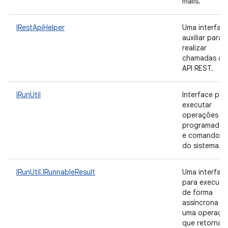
mails.
IRestApiHelper
Uma interfac
auxiliar para
realizar
chamadas da
API REST.
IRunUtil
Interface par
executar
operações
programadas
e comandos
do sistema.
IRunUtil.IRunnableResult
Uma interfac
para executa
de forma
assíncrona
uma operaçã
que retorna