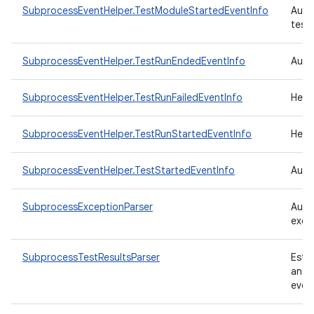
SubprocessEventHelper.TestModuleStartedEventInfo
Auxi
test
SubprocessEventHelper.TestRunEndedEventInfo
Auxi
SubprocessEventHelper.TestRunFailedEventInfo
Help
SubprocessEventHelper.TestRunStartedEventInfo
Help
SubprocessEventHelper.TestStartedEventInfo
Auxi
SubprocessExceptionParser
Auxi
exec
SubprocessTestResultsParser
Est
ante
even