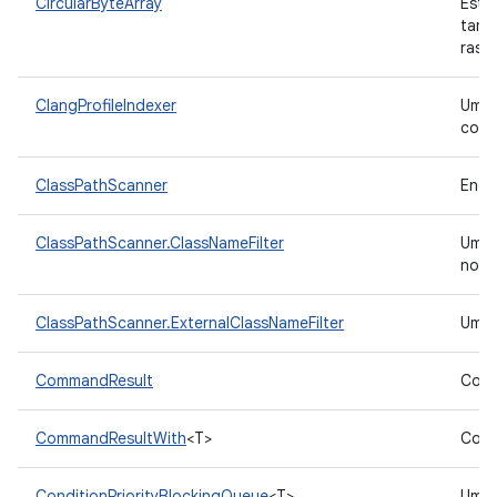
CircularByteArray
Estr
tama
rast
ClangProfileIndexer
Uma 
cobe
ClassPathScanner
Enco
ClassPathScanner.ClassNameFilter
Um
nome
ClassPathScanner.ExternalClassNameFilter
Um
CommandResult
Cont
CommandResultWith
<T>
Cont
ConditionPriorityBlockingQueue
<T>
Uma 