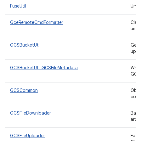
FuseUtil
Uma 
GceRemoteCmdFormatter
Clas
um d
GCSBucketUtil
Gere
uplo
GCSBucketUtil.GCSFileMetadata
Wrap
GCS
GCSCommon
Obso
com.
GCSFileDownloader
Baix
arqu
GCSFileUploader
Faz 