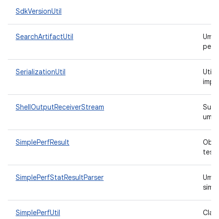
SdkVersionUtil
SearchArtifactUtil
Uma 
pesq
SerializationUtil
Utili
impl
ShellOutputReceiverStream
Subc
um I
SimplePerfResult
Obje
test
SimplePerfStatResultParser
Uma c
simp
SimplePerfUtil
Clas