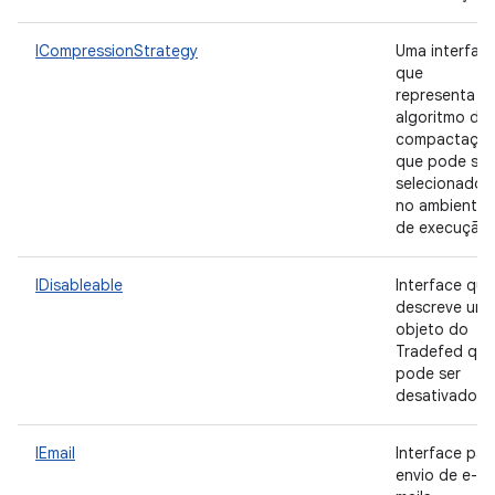
ICompressionStrategy
Uma interfac
que
representa u
algoritmo de
compactaçã
que pode ser
selecionado
no ambiente
de execução
IDisableable
Interface que
descreve um
objeto do
Tradefed que
pode ser
desativado.
IEmail
Interface par
envio de e-