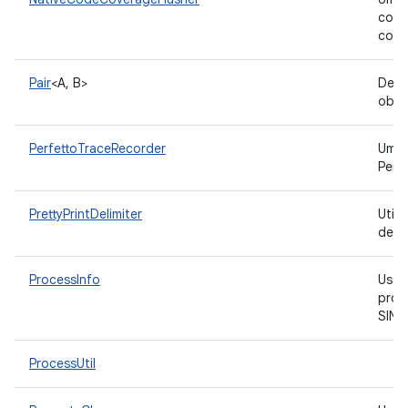
cobe
cobe
Pair
<A, B>
Defi
obje
PerfettoTraceRecorder
Uma 
Perf
PrettyPrintDelimiter
Utili
deli
ProcessInfo
Usad
proc
SINC
ProcessUtil