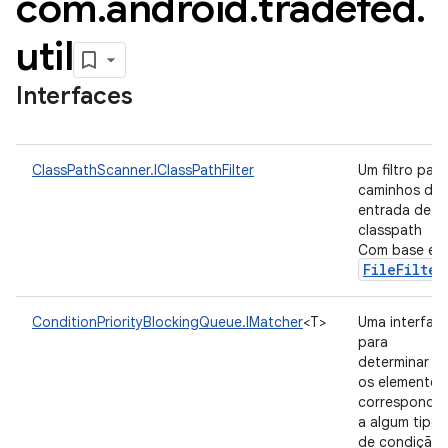
com
.
android
.
tradefed
.
util
Interfaces
ClassPathScanner.IClassPathFilter
Um filtro para
caminhos de
entrada de
classpath
Com base em
FileFilter
ConditionPriorityBlockingQueue.IMatcher
<T>
Uma interfac
para
determinar se
os elementos
corresponde
a algum tipo
de condição