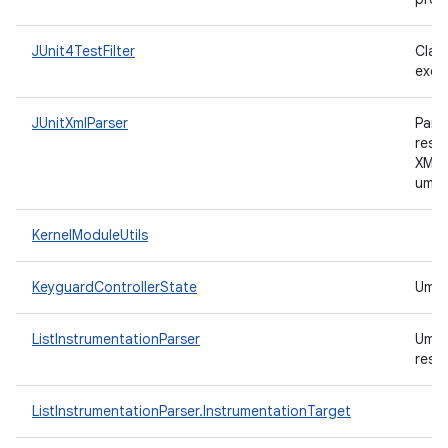
JUnit4TestFilter
Class
exec
JUnitXmlParser
Pars
resu
XMLJ
um I
KernelModuleUtils
KeyguardControllerState
Um c
ListInstrumentationParser
Um
resu
ListInstrumentationParser.InstrumentationTarget