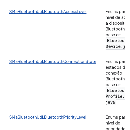
Sl4aBluetoothUtil.BluetoothAccessLevel
Enums para
nível de ace
a dispositiv
Bluetooth c
base em
Bluetooth
Device
.
jav
Sl4aBluetoothUtil.BluetoothConnectionState
Enums para
estados de
conexão
Bluetooth c
base em
Bluetooth
Profile
.
java
.
Sl4aBluetoothUtil.BluetoothPriorityLevel
Enums para 
nível de
prioridade d