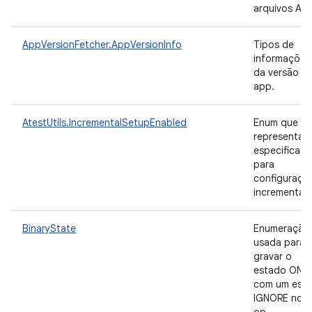
arquivos AP
AppVersionFetcher.AppVersionInfo
Tipos de
informações
da versão d
app.
AtestUtils.IncrementalSetupEnabled
Enum que
representa a
especificaç
para
configuraçã
incremental.
BinaryState
Enumeração
usada para
gravar o
estado ON/
com um est
IGNORE no-