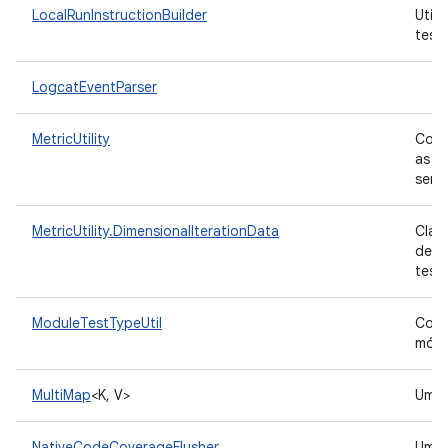
LocalRunInstructionBuilder
Util
test
LogcatEventParser
MetricUtility
Cont
as m
seme
MetricUtility.DimensionalIterationData
Class
de m
test
ModuleTestTypeUtil
Cont
módu
MultiMap
<K, V>
Um
NativeCodeCoverageFlusher
Uma 