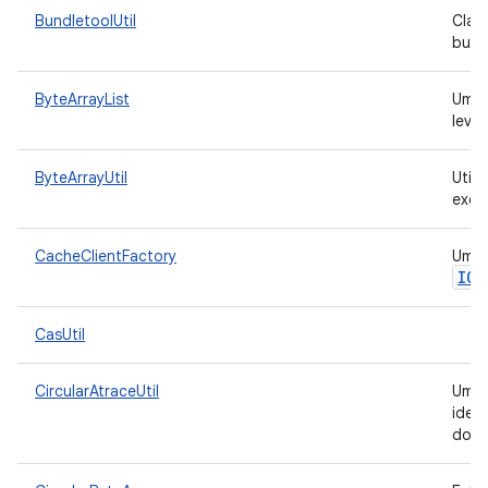
BundletoolUtil
Clas
bundl
ByteArrayList
Uma 
leve
ByteArrayUtil
Utili
exem
CacheClientFactory
Uma 
ICa
CasUtil
CircularAtraceUtil
Um u
iden
do M