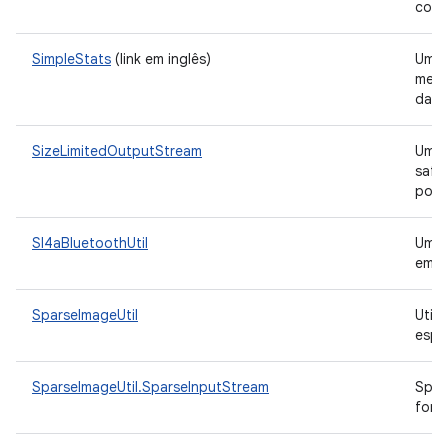
colet
SimpleStats
(link em inglês)
Uma 
medi
dado
SizeLimitedOutputStream
Um
safe
pode
Sl4aBluetoothUtil
Uma 
em u
SparseImageUtil
Util
espa
SparseImageUtil.SparseInputStream
Spar
form