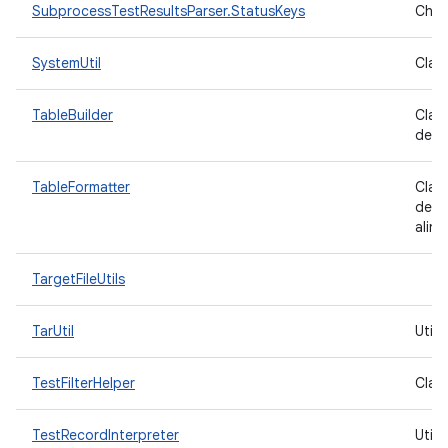
SubprocessTestResultsParser.StatusKeys
Chav
SystemUtil
Clas
TableBuilder
Clas
de s
TableFormatter
Clas
de s
alinh
TargetFileUtils
TarUtil
Utili
TestFilterHelper
Class
TestRecordInterpreter
Util