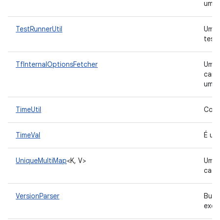
um f
TestRunnerUtil
Uma c
test
TfInternalOptionsFetcher
Uma c
carr
um a
TimeUtil
Cont
TimeVal
É um
UniqueMultiMap
<K, V>
Um
cada
VersionParser
Busq
exec