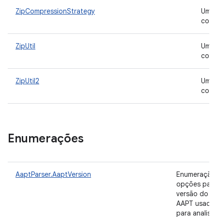
ZipCompressionStrategy
Um
com
ZipUtil
Uma 
comp
ZipUtil2
Uma 
cons
Enumerações
AaptParser.AaptVersion
Enumeração
opções para
versão do
AAPT usada
para analisar