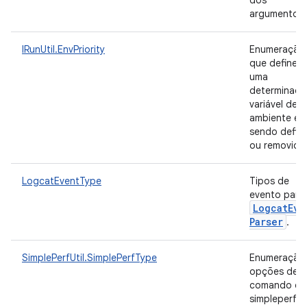
dos
argumentos
IRunUtil.EnvPriority
Enumeração
que define s
uma
determinada
variável de
ambiente es
sendo defini
ou removida
LogcatEventType
Tipos de
evento para
Logcat
Eve
Parser
.
SimplePerfUtil.SimplePerfType
Enumeração
opções de
comando do
simpleperf