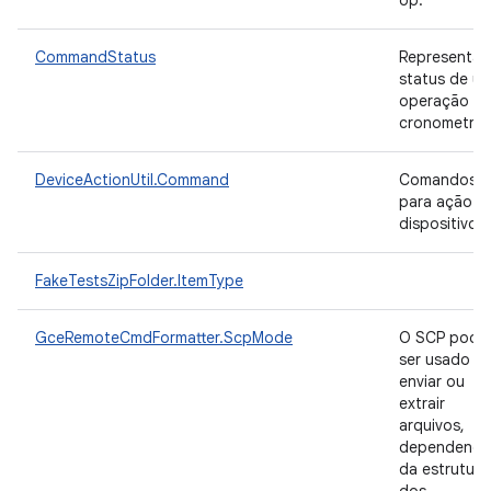
op.
CommandStatus
Representa 
status de u
operação
cronometra
DeviceActionUtil.Command
Comandos
para ação d
dispositivo.
FakeTestsZipFolder.ItemType
GceRemoteCmdFormatter.ScpMode
O SCP pode
ser usado p
enviar ou
extrair
arquivos,
dependend
da estrutura