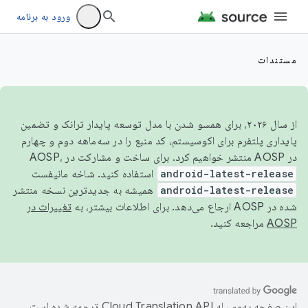
ورود به برنامه
مستندات
از سال ۲۰۲۶، برای همسو شدن با مدل توسعه پایدار ترانک و تضمین
پایداری پلتفرم برای اکوسیستم، کد منبع را در سه‌ماهه دوم و چهارم
در AOSP منتشر خواهیم کرد. برای ساخت و مشارکت در AOSP،
android-latest-release
استفاده کنید. شاخه مانیفست
android-latest-release
همیشه به جدیدترین نسخه منتشر
شده در AOSP ارجاع می‌دهد. برای اطلاعات بیشتر، به
تغییرات در
AOSP
مراجعه کنید.
این صفحه به‌وسیله
ترجمه شده است.