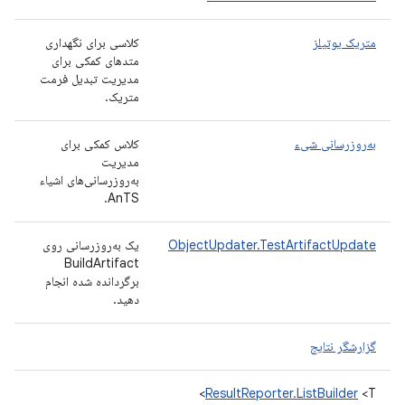
متریک یوتیلز
کلاسی برای نگهداری
متدهای کمکی برای
مدیریت تبدیل فرمت
متریک.
به‌روزرسانی شیء
کلاس کمکی برای
مدیریت
به‌روزرسانی‌های اشیاء
AnTS.
ObjectUpdater.TestArtifactUpdate
یک به‌روزرسانی روی
BuildArtifact
برگردانده شده انجام
دهید.
گزارشگر نتایج
ResultReporter.ListBuilder
<T>