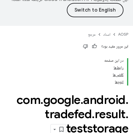
AOSP
اسناد
مرجع
این مرور مفید بود؟
در این صفحه
رابط‌ها
کلاس‌ها
انوم‌ها
com
.
google
.
android
.
tradefed
.
result
.
teststorage