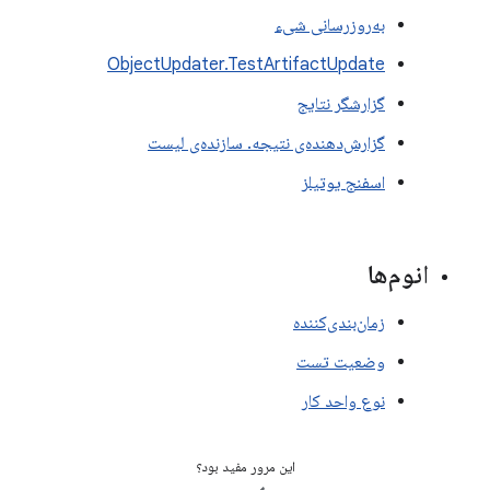
به‌روزرسانی شیء
ObjectUpdater.TestArtifactUpdate
گزارشگر نتایج
گزارش‌دهنده‌ی نتیجه. سازنده‌ی لیست
اسفنج یوتیلز
انوم‌ها
زمان‌بندی‌کننده
وضعیت تست
نوع واحد کار
این مرور مفید بود؟