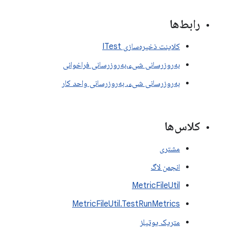
رابط‌ها
کلاینت ذخیره‌سازی ITest
به‌روزرسانی شیء.به‌روزرسانی فراخوانی
به‌روزرسانی شیء. به‌روزرسانی واحد کار
کلاس‌ها
مشتری
انجمن لاگ
MetricFileUtil
MetricFileUtil.TestRunMetrics
متریک یوتیلز