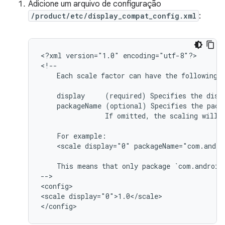
Adicione um arquivo de configuração
/product/etc/display_compat_config.xml
:
<?xml
version="1.0"
encoding="utf-8"?>

Each
scale
factor
can
have
the
following
display
(required)
Specifies
the
disp
packageName
(optional)
Specifies
the
pack
If
omitted,
the
scaling
will
For
<scale
display="0"
packageName="com.andro
This
means
that
only
package
`com.android
-->

<config>

<scale
display="0">1.0</scale>
