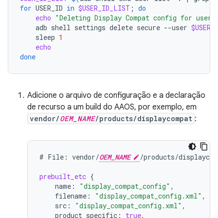
for
USER_ID
in
$USER_ID_LIST
;
do
echo
"Deleting Display Compat config for user:
adb
shell
settings
delete
secure
--user
$USER_
sleep
1
echo
done
Adicione o arquivo de configuração e a declaração
de recurso a um build do AAOS, por exemplo, em
vendor/
OEM_NAME
/products/displaycompat
:
#
File:
vendor/
OEM_NAME
/products/displaycom
prebuilt_etc
{
name
:
"display_compat_config"
,
filename
:
"display_compat_config.xml"
,
src
:
"display_compat_config.xml"
,
product_specific
:
true
,