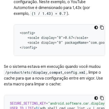
configuração. Neste exemplo, o YouTube
Automotive é dimensionado para 1,43x (por
exemplo,
(1 / 1.43) = 0.7
).
<scale
<scale
display="0"
packageName="com.googl
Se o sistema estava em execução quando você mudou
/product/etc/display_compat_config.xml
, limpe o
cache para que a nova configuração entre em vigor. Use
esta macro para limpar o cache:
SECURE_SETTING_KEY
=
"android.software.car.display_c
USER_ID_LIST
=
$(
adb
shell
cmd
user
list
-v
|
grep
'