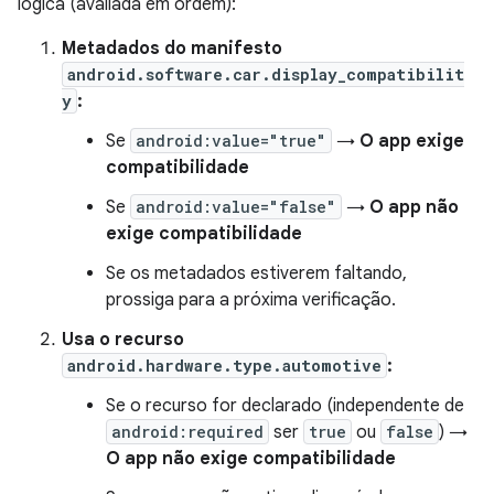
lógica (avaliada em ordem):
Metadados do manifesto
android.software.car.display_compatibilit
y
:
Se
android:value="true"
→
O app exige
compatibilidade
Se
android:value="false"
→
O app não
exige compatibilidade
Se os metadados estiverem faltando,
prossiga para a próxima verificação.
Usa o recurso
android.hardware.type.automotive
:
Se o recurso for declarado (independente de
android:required
ser
true
ou
false
) →
O app não exige compatibilidade