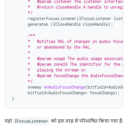
       *   @param listener the listener interface
       *   @return closeHandle A handle to unregis
       */
registerFocusListener
(
IFocusListener
listen
generates
(
ICloseHandle
closeHandle
);
/**
       *   Notifies HAL of changes in audio focus 
       *   or abandoned by the HAL.
       *
       *   @param usage The audio usage associated
       *   @param zoneId The identifier for the au
       *   playing the stream in
       *   @param focusChange the AudioFocusChange
       */
oneway
onAudioFocusChange
(
bitfield<AudioUsa
bitfield<AudioFocusChange>
focusChange
);
}
यहां
IFocusListener
को इस तरह से परिभाषित किया गया है: