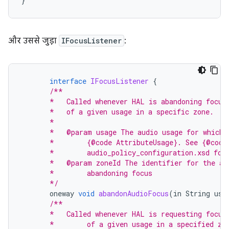
}
और उससे जुड़ा
IFocusListener
:
interface
IFocusListener
{
/**
       *   Called whenever HAL is abandoning focus
       *   of a given usage in a specific zone.
       *
       *   @param usage The audio usage for which 
       *        {@code AttributeUsage}. See {@code
       *        audio_policy_configuration.xsd for
       *   @param zoneId The identifier for the au
       *        abandoning focus
       */
oneway
void
abandonAudioFocus
(
in
String
usa
/**
       *   Called whenever HAL is requesting focus
       *        of a given usage in a specified zo