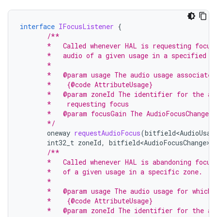
interface
IFocusListener
{
/**
       *   Called whenever HAL is requesting focus
       *   audio of a given usage in a specified z
       *
       *   @param usage The audio usage associated
       *    {@code AttributeUsage}
       *   @param zoneId The identifier for the au
       *    requesting focus
       *   @param focusGain The AudioFocusChange a
       */
oneway
requestAudioFocus
(
bitfield<AudioUsag
int32_t
zoneId
,
bitfield<AudioFocusChange>
/**
       *   Called whenever HAL is abandoning focus
       *   of a given usage in a specific zone.
       *
       *   @param usage The audio usage for which 
       *    {@code AttributeUsage}
       *   @param zoneId The identifier for the au