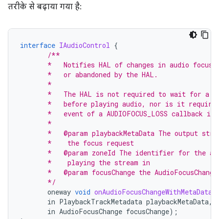
तरीके से बढ़ाया गया है:
interface
IAudioControl
{
/**
       *   Notifies HAL of changes in audio focus 
       *   or abandoned by the HAL.
       *
       *   The HAL is not required to wait for a c
       *   before playing audio, nor is it require
       *   event of a AUDIOFOCUS_LOSS callback is 
       *
       *   @param playbackMetaData The output stre
       *    the focus request
       *   @param zoneId The identifier for the au
       *    playing the stream in
       *   @param focusChange the AudioFocusChange
       */
oneway
void
onAudioFocusChangeWithMetaData
(
in
PlaybackTrackMetadata
playbackMetaData
,
in
AudioFocusChange
focusChange
);