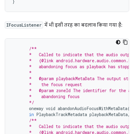
}
IFocusListener
में भी इसी तरह का बदलाव किया गया है:
/**
       *   Called to indicate that the audio outpu
       *   {@link android.hardware.audio.common.Pl
       *   abandoning focus as playback has stoppe
       *
       *   @param playbackMetaData The output stre
       *    the focus request
       *   @param zoneId The identifier for the au
       *    abandoning focus
       */
oneway
void
abandonAudioFocusWithMetaData
(
in
PlaybackTrackMetadata
playbackMetaData
,
/**
       *   Called to indicate that the audio outpu
       *   {@link android.hardware.audio.common.Pl