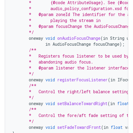
       *        {@code AttributeUsage}. See {@code
       *        audio_policy_configuration.xsd for
       *   @param zoneId The identifier for the au
       *        playing the stream in
       *   @param focusChange the AudioFocusChange
       */
oneway
void
onAudioFocusChange
(
in
String
us
in
AudioFocusChange
focusChange
);
/**
       *   Registers focus listener to be used by 
       *   abandoning audio focus.
       *   @param listener the listener interface.
       */
oneway
void
registerFocusListener
(
in
IFocus
/**
       *   Control the right/left balance setting 
       */
oneway
void
setBalanceTowardRight
(
in
float
/**
       *   Control the fore/aft fade setting of th
       */
oneway
void
setFadeTowardFront
(
in
float
val