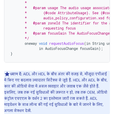
       *
       *   @param usage The audio usage associated
       *        {@code AttributeUsage}. See {@code
       *        audio_policy_configuration.xsd for
       *   @param zoneId The identifier for the au
       *        requesting focus
       *   @param focusGain The AudioFocusChange a
       */
oneway
void
requestAudioFocus
(
in
String
usa
in
AudioFocusChange
focusGain
);
}
ध्यान दें:
AIDL और HIDL के बीच अंतर की वजह से, मौजूदा एपीआई
में किए गए बदलाव ज़्यादातर सिंटैक्स से जुड़े हैं. HIDL और AIDL के बीच,
कार की ऑडियो सेवा में असल व्यवहार और जवाब एक जैसे होते हैं.
इसलिए, जब तक नई सुविधाओं की ज़रूरत न हो, तब तक OEM, ऑडियो
कंट्रोल एचएएल के वर्शन 2 का इस्तेमाल जारी रख सकते हैं. AIDL
माइग्रेशन के साथ लॉन्च की गई नई सुविधाओं के बारे में जानने के लिए,
अगला सेक्शन देखें.