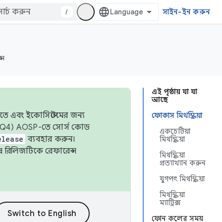
/
সাইন-ইন করুন
্স
এই পৃষ্ঠায় যা যা
আছে
তে এবং ইকোসিস্টেমের জন্য
ফোকাস মিথস্ক্রিয়া
 এবং Q4) AOSP-তে সোর্স কোড
একচেটিয়া
elease
ব্যবহার করুন।
মিথস্ক্রিয়া
শেষ রিলিজটিকে রেফারেন্স
মিথস্ক্রিয়া
প্রত্যাখ্যান করুন
যুগপৎ মিথস্ক্রিয়া
মিথস্ক্রিয়া
ম্যাট্রিক্স
ফোন কলের সময়