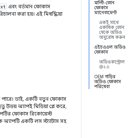
মাল্টি-জোন
ext
এবং বর্তমান ফোকাস
ফোকাস
ম্যানেজমেন্ট
চালনা করা হয়। এই মিথস্ক্রিয়া
একই সাথে
একাধিক জোন
থেকে অডিও
অনুরোধ করুন
এইচএএল অডিও
ফোকাস
অডিওকন্ট্রোল
@২.০
OEM গাড়ির
অডিও ফোকাস
পরিষেবা
তে পারে। তাই, একটি নতুন ফোকাস
 উভয় অ্যাপই মিডিয়া প্লে করে,
যাপটির ফোকাস রিকোয়েস্ট
 অ্যাপটি একটি লস স্ট্যাটাস সহ