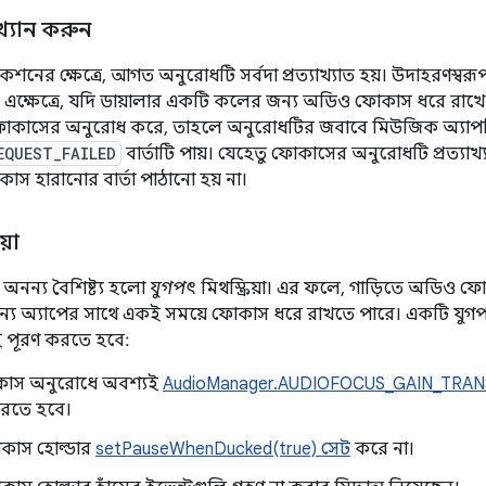
্যাখ্যান করুন
াকশনের ক্ষেত্রে, আগত অনুরোধটি সর্বদা প্রত্যাখ্যাত হয়। উদাহরণস
়। এক্ষেত্রে, যদি ডায়ালার একটি কলের জন্য অডিও ফোকাস ধরে রাখে 
ফোকাসের অনুরোধ করে, তাহলে অনুরোধটির জবাবে মিউজিক অ্যাপ
EQUEST_FAILED
বার্তাটি পায়। যেহেতু ফোকাসের অনুরোধটি প্রত্যাখ
 হারানোর বার্তা পাঠানো হয় না।
য়া
নন্য বৈশিষ্ট্য হলো
যুগপৎ
মিথস্ক্রিয়া। এর ফলে, গাড়িতে অডিও 
ন্য অ্যাপের সাথে একই সময়ে ফোকাস ধরে রাখতে পারে। একটি যুগপৎ মি
ই পূরণ করতে হবে:
াস অনুরোধে অবশ্যই
AudioManager.AUDIOFOCUS_GAIN_TRA
রতে হবে।
োকাস হোল্ডার
setPauseWhenDucked(true) সেট
করে না।