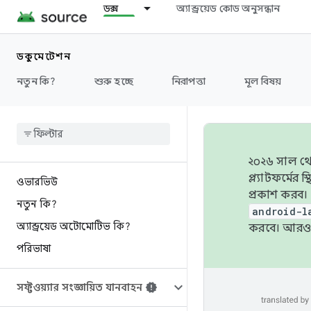
ডক্স
অ্যান্ড্রয়েড কোড অনুসন্ধান
ডকুমেন্টেশন
নতুন কি?
শুরু হচ্ছে
নিরাপত্তা
মূল বিষয়
২০২৬ সাল থেক
প্ল্যাটফর্মে
ওভারভিউ
প্রকাশ করব।
নতুন কি?
android-l
অ্যান্ড্রয়েড অটোমোটিভ কি?
করবে। আরও 
পরিভাষা
সফ্টওয়্যার সংজ্ঞায়িত যানবাহন