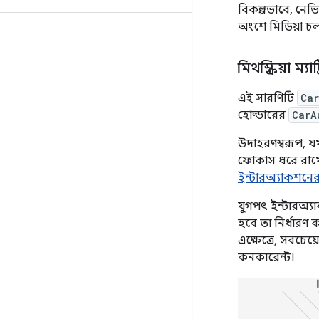
বিকল্পভাবে, নেভ
অংশে মিডিয়া চ
মিথস্ক্রিয়া ম্যাট্
এই সারণিটি
Ca
হোল্ডারের
CarA
উদাহরণস্বরূপ, 
ফোকাস ধরে রাখে,
ইন্টারঅ্যাকশনে
যুগপৎ ইন্টারঅ্য
হবে তা নির্ধার
এক্ষেত্রে, সবচেয
কনকারেন্ট।