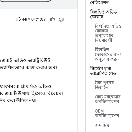
নেভিগেশন
বিলম্বিত অডিও
ফোকাস
এটি কাজে লেগেছে?
বিলম্বিত অডিও
ফোকাস
অনুরোধের
নিয়মাবলী
বিলম্বিত
ফোকাসের জন্য
অনুরোধ করুন
ৃত একই অডিও অ্যাট্রিবিউট
রত্যাশিতভাবে কাজ করার জন্য
সিস্টেম দ্বারা
আরোপিত ফেড
উচ্চ-স্তরের
ই, ফোকাসকে প্রাথমিক অডিও
ডিজাইন
এড়ানোর একটি উপায় হিসেবে বিবেচনা
ফেড ম্যানেজার
ভর করা উচিত নয়।
কনফিগারেশন
OEM
কনফিগারেশন
ক্রম চিত্র