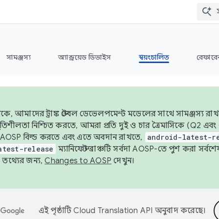
সামঞ্জস্য
অ্যান্ড্রয়েড ডিভাইস
স্বয়ংচালিত
রেফারেন
ে, আমাদের ট্রাঙ্ক স্টেবল ডেভেলপমেন্ট মডেলের সাথে সামঞ্জস্য রাখ
র স্থিতিশীলতা নিশ্চিত করতে, আমরা প্রতি দুই ও চার ত্রৈমাসিকে (Q2
 AOSP বিল্ড করতে এবং এতে অবদান রাখতে,
android-latest-r
atest-release
ম্যানিফেস্ট ব্রাঞ্চটি সর্বদা AOSP-তে পুশ করা সর্ব
তথ্যের জন্য,
Changes to AOSP
দেখুন।
এই পৃষ্ঠাটি
Cloud Translation API
অনুবাদ করেছে।