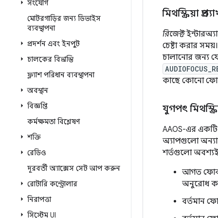
সংযোগ
মিথস্ক্রিয়া প্রত
মোটরগাড়ির জন্য ডিভাইস
ব্যবস্থাপনা
রিজেক্ট
ইন্টারঅ্য
প্রদর্শন এবং ইনপুট
চেষ্টা করার সময
চালানোর জন্য 
চালকের বিভ্রান্তি
AUDIOFOCUS_R
ফ্ল্যাশ পরিধান ব্যবস্থাপনা
কাছে কোনো ফোকাস
অবস্থান
বিজ্ঞপ্তি
যুগপৎ মিথস্ক্রি
কর্মক্ষমতা বিশ্লেষণ
AAOS-এর একটি অ
শক্তি
অ্যাপগুলো অন্যা
শর্তগুলো অবশ্য
রেডিও
দূরবর্তী অ্যাক্সেস সেট আপ করুন
আগত ফোক
অনুরোধ ক
রোটারি কন্ট্রোলার
নিরাপত্তা
বর্তমান ফ
সিস্টেম UI