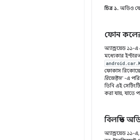
চিত্র ১.
অডিও ফোকা
ফোন কলের
অ্যান্ড্রয়েড ১
মধ্যেকার ইন্টা
android.car.
ফোকাস রিকোয়েস
রিজেক্টস'
-এ পরিব
তিনি এই সেটিংটি
করা যায়, যাতে 
বিলম্বিত 
অ্যান্ড্রয়েড ১১