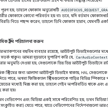
কাস হোল্ডার হাঁসের ইভেন্টগুলি গ্রহণ না করার সিদ্ধান্ত নিয়েছেন।
ো পূরণ হয়, তাহলে ফোকাস অনুরোধটি
AUDIOFOCUS_REQUEST_GRA
রীর ফোকাসে কোনো পরিবর্তন হয় না। তবে, যদি বর্তমান ফোকাসধার
বিরতি নিতে পছন্দ করেন, তাহলে তিনি ফোকাস হারান, যেমনটি একটি 
।
ক স্ট্রিম পরিচালনা করুন
রঅ্যাকশনের বহুবিধ ব্যবহার রয়েছে, আউটপুট ডিভাইসগুলোর মধ্যে হার্
ে সতর্ক থাকুন। আমরা দৃঢ়ভাবে সুপারিশ করি যে,
CarAudioContext
করার অনুমতি দেওয়া হয়, সেগুলোকে ভিন্ন ভিন্ন আউটপুট ডিভাইসে 
ক স্ট্রিমের জন্য আলাদা আউটপুট ডিভাইস থাকায়, HAL সেগুলোক
ে দিতে পারে, অথবা ফিজিক্যাল স্ট্রিমগুলোকে গাড়ির বিভিন্ন স্পিকার
ন্ড্রয়েডের মধ্যেই মিক্স করা হয়, তাহলে গেইন অপরিবর্তিত থাকে এবং
 করা হয়।
খন নেভিগেশন এবং মিডিয়া একই সাথে পরিবেশিত হয়, তখন মিডিয়া স্
 সংকুচিত করা) যেতে পারে, যাতে নেভিগেশনের নির্দেশনাগুলো আরও স