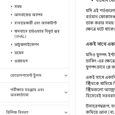
বর্তমান ফো
সময়
যদি এই শর্তগুল
আনবান্ডেড অ্যাপস
বর্তমান ফোকাসধা
ডাক করার সময় 
ব্যবহারকারী এবং অ্যাকাউন্ট
ক্ষেত্রে ঘটে থাকে
যানবাহন হার্ডওয়্যার বিমূর্ত স্তর
(VHAL)
একই সাথে একাধি
ভার্চুয়ালাইজেশন
ভয়েস
যদিও যুগপৎ ইন্টা
ডাকিং-এর ক্ষেত্র
ওয়াচডগ
যুগপৎভাবে প্লে 
ডেভেলপমেন্ট টুলস
একই সাথে একাধি
স্ট্রিমকে থামিয়
স্ট্রিমগুলো অ্যা
পরীক্ষার সরঞ্জাম এবং
অবকাঠামো
হিসেবেই সরবরাহ
উদাহরণস্বরূপ, য
কমিয়ে আনা (বা,
রিলিজ বিবরণ