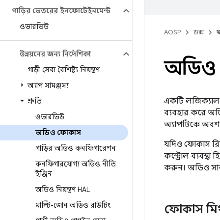
গাড়ির ভেতরের ইনফোটেইনমেন্ট
ওভারভিউ
AOSP
ডক্স
স
উন্নয়নের জন্য নির্দেশিকা
অডিও
গাড়ী সেবা বৈশিষ্ট্য নিয়ন্ত্রণ
অ্যাপ সামঞ্জস্য
একটি লজিক্যাল স
শ্রুতি
ব্যবহার করে অড
ওভারভিউ
অ্যাপটিকে অবশ্
অডিও ফোকাস
যদিও ফোকাস রিকো
গাড়ির অডিও কনফিগারেশন
কন্ট্রোল ব্যবস্থা
কনফিগারযোগ্য অডিও নীতি
করুন। অডিও সাব
ইঞ্জিন
অডিও নিয়ন্ত্রণ HAL
মাল্টি-জোন অডিও রাউটিং
ফোকাস মিথস্