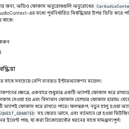
রার জন্য, অডিও ফোকাস অনুরোধগুলি অনুরোধের
CarAudioCont
dioContext-এর মধ্যে পূর্বনির্ধারিত মিথস্ক্রিয়ার উপর ভিত্তি করে পরি
ে থাকে:
ন করুন
ে
ক্রিয়া
েডের সাথে সবচেয়ে বেশি ব্যবহৃত ইন্টারঅ্যাকশন মডেল।
যাকশনের ক্ষেত্রে, একবারে শুধুমাত্র একটি অ্যাপই ফোকাস ধরে রাখ
কাস দেওয়া হয় এবং বিদ্যমান ফোকাস হোল্ডার ফোকাস হারায়। যেহেতু
কটি অ্যাপই ফোকাস ধরে রাখতে পারে। ফলস্বরূপ, নতুন চালু হওয়া অ্
EQUEST_GRANTED
সহ ফেরত আসে, এবং বর্তমানে প্লে হওয়া মিউজিক
 ইভেন্ট পায়, যা করা রিকোয়েস্টের ধরনের সাথে সামঞ্জস্যপূর্ণ।