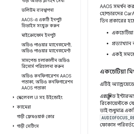
গাড়ী অডিও প্লাগইন সেবা
AAOS সমর্থন ক
ভলিউম ব্যবস্থাপনা
হোল্ডারদের CarAu
AAOS-এ একটি ইনপুট
তিন প্রকারের হয়
ডিভাইস সংযুক্ত করুন
একচেটিয়া
মাইক্রোফোন ইনপুট
প্রত্যাখ্যা
অডিও পাওয়ার ম্যানেজমেন্ট
,
অডিও পাওয়ার ম্যানেজমেন্ট
একই সময়
সাসপেন্ড চলাকালীন অডিও
রিসোর্স পরিচালনা করুন
একচেটিয়া মিথস্
অডিও কনফিগারেশন AAOS
পতাকা
,
অডিও কনফিগারেশন
এটিই অ্যান্ড্রয়
AAOS পতাকা
এক্সক্লুসিভ
ইন্টারঅ্
স্কেলেবল UI সহ উইন্ডোইং
রিকোয়েস্টকে ফো
ক্যামেরা
তাই শুধুমাত্র এ
গাড়ী ফ্রেমওয়ার্ক কোর
AUDIOFOCUS_R
ফোকাস পরিবর্তনের
গাড়ী সেটিংস