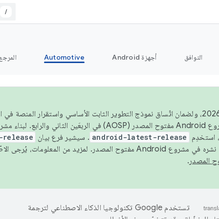
/
التوافق
أجهزة Android
Automotive
المرجع
اعتبارًا من عام 2026، ولضمان اتّساق نموذج التطوير الثابت الأساسي واستقرار المنصة
 استخدِم
android-latest-release
. سيشير فرع بيان
-release
ح المصدر. لمزيد من المعلومات، يُرجى الاطّلاع على
.
تستخدم Google تكنولوجيا الذكاء الاصطناعي لترجمة