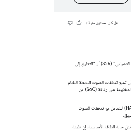
هل كان المحتوى مفيدًا؟
لضمان ثبات النظام والقدرة على الانتقال إلى حالات انخفاض الطاقة، مثل "التعليق إلى ذاكرة الوصول العشوائي" (S2R) أو "التعليق إلى
ن أن تمنع تدفقات الصوت النشطة النظام
الفرعي الصوتي والأجهزة الأساسية من أن تصبح غير مستخدمة من قِبل أي برنامج حاليًا، ما قد يمنع المنظومة على رقاقة (SoC) من
على مصنّعي المعدات الأصلية تنفيذ آلية احتياطية قوية ضمن تنفيذ طبقة تجريد أجهزة الصوت (HAL) للتعامل مع تدفقات الصوت
بيق.
ل حالة الطاقة الأساسية. إنّ طبقة