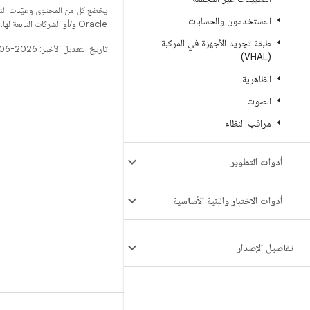
يخضع كل من المحتوى وعيّنات الت
المستخدمون والحسابات
Oracle و/أو الشركات التابعة لها.
طبقة تجريد الأجهزة في المركبة
تاريخ التعديل الأخير: 2026-06-18 (حسب التوقيت العالمي المتفَّق عليه)
(VHAL)
الظاهرية
الصوت
الإصدار
مراقب النظام
مستودع Android
المتطلّبات
أدوات التطوير
التنزيل
معاينة البرامج الثنائية
أدوات الاختبار والبنية الأساسية
نسخة برامج الجهة المصنِّعة
البرامج الثنائية لبرنامج التشغيل
تفاصيل الإصدار