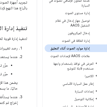
خدمة المكوّن الإضافي للصوت في
السيارة
باتّباع هذا النهج لإد
إدارة مستوى الصوت
توصيل جهاز إدخال في نظام
التشغيل AAOS
تنفيذ إدارة ا
إدخال الميكروفون
لتنفيذ إدارة قوية للطاقة في ط
إدارة الطاقة في الصوت
رصد تغييرات ح
إدارة موارد الصوت أثناء التعليق
علامات AAOS لإعدادات الصوت
عندما يستعد ا
العرض في نوافذ باستخدام واجهة
حرِّر 
مستخدم قابلة للتوسّع
حرِّر 
الكاميرا
إطار عمل السيارة الأساسي
حاليًا، ما يس
إعدادات السيارة
عندما يستأنف 
إمكانية التوصيل
إخراج تم كتم
إدارة الأجهزة في السيارات