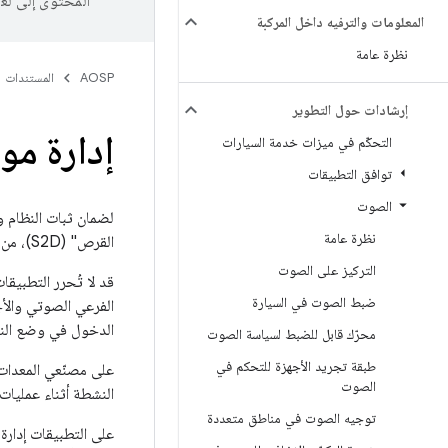
المحتوى إلى لغ
المعلومات والترفيه داخل المركبة
نظرة عامة
AOSP
المستندات
إرشادات حول التطوير
إدارة مو
التحكّم في ميزات خدمة السيارات
توافق التطبيقات
الصوت
نظرة عامة
القرص" (S2D)، من الضروري إدارة موارد الصوت بشكل صحيح أثناء عمليات نقل الطاقة.
التركيز على الصوت
قد لا تُحرر التطبيقا
ضبط الصوت في السيارة
الدخول في وضع النوم
محرّك قابل للضبط لسياسة الصوت
طبقة تجريد الأجهزة للتحكم في
الصوت
النشطة أثناء عمليات
توجيه الصوت في مناطق متعددة
على التطبيقات إدارة