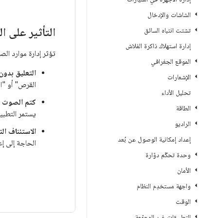
الشاشات والإدخال
التأثير على ا
تشتت انتباه السائق
إدارة استهلاك ذاكرة الفلاش
تؤثر إدارة موارد الصوت على مستوى ط
الموقع الجغرافي
التعليق بدون
الإشعارات
القرص" أو "ا
تحليل الأداء
كتم الصوت أث
الطاقة
يستمر التطبيق
الراديو
الاستئناف الت
إعداد إمكانية الوصول عن بُعد
الحاجة إلى إع
وحدة تحكّم دوّارة
الأمان
واجهة مستخدِم النظام
الوقت
التطبيقات غير المجمّعة