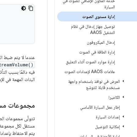
خدمة المكوّن الإضافي للصوت في
السيارة
إدارة مستوى الصوت
توصيل جهاز إدخال في نظام
التشغيل AAOS
إدخال الميكروفون
إدارة الطاقة في الصوت
عندما لا يتم ضبط ال
إدارة موارد الصوت أثناء التعليق
treamVolume()
علامات AAOS لإعدادات الصوت
فيه دائمًا بسبب الت
البتات المهمة في الإ
العرض في نوافذ باستخدام واجهة
مستخدم قابلة للتوسّع
الكاميرا
مجموعات مس
إطار عمل السيارة الأساسي
إعدادات السيارة
تتولّى مجموعات ال
مستقل لكل مجموعة م
إمكانية التوصيل
يتم الاحتفاظ بإعدا
إدارة الأجهزة في السيارات