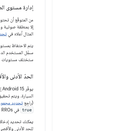
إدارة مستوى ال
من المتوقّع أن تح
إلا بمنطقة صوتية و
المثال أعلاه في
تحدي
يتم الاحتفاظ بمستوي
سجّل المستخدم الدخ
ستختلف مستويات الصو
الحدّ الأدنى وا
يو
السيارة. ويتم تحقي
(راجِع
تحديد مجموع
true
في RROs الخاصة بخدمة السيارة.
يمكنك تحديد إدخال
للحد الأدنى والأقصى