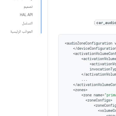
تصميم
HAL API
:
car_audi
التسلسل
الجوانب الرئيسية
<
audioZoneConfiguration
<
/
deviceConfiguratio
<
activationVolumeCon
<
activationVolum
<
activationV
invocationTy
<
/
activationVolu
...
<
/
activationVolumeCo
<
zones
<
zone
name
=
"prim
<
zoneConfigs
<
zoneConfi
<
volumeG
<
gro