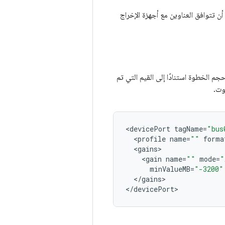
توافق العناوين مع أجهزة الإخراج
 الخطوة استنادًا إلى القيم التي تم
وت.
<
devicePort
tagName
=
"bus
<
profile
name
=
""
forma
<
gains
<
gain
name
=
""
mode
=
"
minValueMB
=
"-3200"
<
/
gains
>

<
/
devicePort