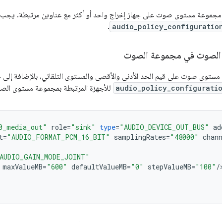
موعة مستوى صوت على جهاز إخراج واحد أو أكثر مع عناوين مرتبطة. يجب أن ت
.
audio_policy_configuratio
لصوت في مجموعة الصوت
وى صوت على قيم الحد الأدنى والأقصى والمستوى التلقائي، بالإضافة إلى حجم
audio_policy_configurati
للأجهزة المرتبطة بمجموعة مستوى الص
0_media_out"
role
=
"sink"
type
=
"AUDIO_DEVICE_OUT_BUS"
ad
t
=
"AUDIO_FORMAT_PCM_16_BIT"
samplingRates
=
"48000"
chan
AUDIO_GAIN_MODE_JOINT"
maxValueMB
=
"600"
defaultValueMB
=
"0"
stepValueMB
=
"100"
/