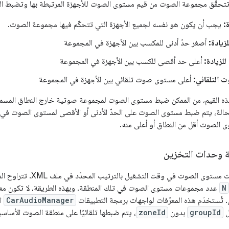
، تتحقّق مجموعة الصوت من قيم مستوى الصوت للأجهزة المرتبطة بها وتضبط ال
:
يجب أن يكون هو نفسه لجميع الأجهزة التي تتحكّم فيها مجموعة الصوت.
لزيادة:
أصغر حدّ أدنى للمكسب بين الأجهزة في المجموعة
للزيادة:
أعلى حد أقصى للكسب بين الأجهزة في المجموعة
 التلقائي:
أعلى مستوى صوت تلقائي بين الأجهزة في المجموعة
ذه القيم، من الممكن ضبط مستوى الصوت لمجموعة صوتية خارج النطاق المسمو
الة، يتم ضبط مستوى الصوت على الحدّ الأدنى أو الأقصى لمستوى الصوت في الجه
الصوت أقل من النطاق أو أعلى منه.
 وحدات التخزين
 الصوت في وقت التشغيل بالترتيب المحدّد في ملف XML. تتراوح المعرّفات من
N
عدد مجموعات مستوى الصوت في تلك المنطقة. وبهذه الطريقة، لا تكون مع
 تُستخدَم هذه المعرّفات لواجهات برمجة التطبيقات
CarAudioManager
ال
ل
groupId
بدون
zoneId
، يتم ضبطها تلقائيًا على منطقة الصوت الأساسي