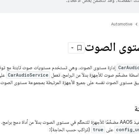
تك المفضّلة، وقد تتضمّن بعض الأخطاء.
Automotive
ستوى الصوت
CarAudi
إدارة مستوى الصوت، وهي تستخدم مستويات صوت ثابتة مع توقّ
CarAudioService
على
ق مستوى الصوت نفسه على جميع الأجهزة المرتبطة بمجموعة مستوى الصوت.
ة
انبية، اضبط العلامة
config_u
على
true
(تراكب حسب الحاجة):