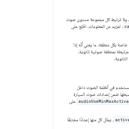
، ولا ترتبط كل مجموعة مستوى صوت
c
. لمزيد من المعلومات، اطّلِع على
اصة بكل منطقة، ما يعني أنّه إذا
مرتبطة بمنطقة صوتية ثانوية،
لثانوية.
حة المستخدم في أنظمة الصوت داخل
ضبطها ضمن إعدادات صوت السيارة
audioUseMinMaxActiva
على
activ
، يمثّل كل منها إعدادًا مختلفًا