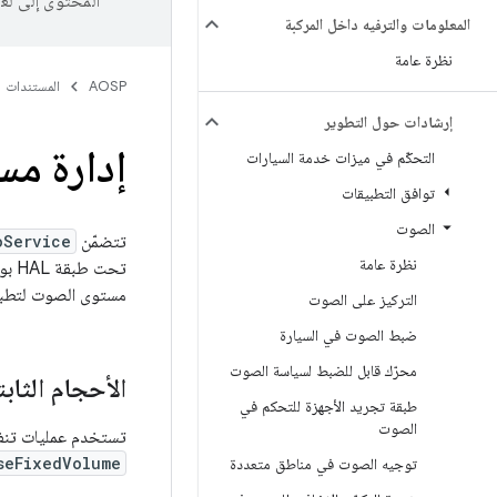
المحتوى إلى لغ
المعلومات والترفيه داخل المركبة
نظرة عامة
AOSP
المستندات
إرشادات حول التطوير
إدارة م
التحكّم في ميزات خدمة السيارات
توافق التطبيقات
الصوت
تتضمّن
oService
نظرة عامة
تحت طبقة HAL بواسطة مضخّم صوت للأجهزة بدلاً من البرامج. تعمل
مستوى الصوت لتطبي
التركيز على الصوت
ضبط الصوت في السيارة
محرّك قابل للضبط لسياسة الصوت
الأحجام الثابت
طبقة تجريد الأجهزة للتحكم في
الصوت
تستخدم عمليات تنفيذ AAOS مضخّمًا للأجهزة للتحكّم في مستوى الصوت بدلاً من أداة دمج برامج. لتجنُّب الآثار الج
seFixedVolume
توجيه الصوت في مناطق متعددة