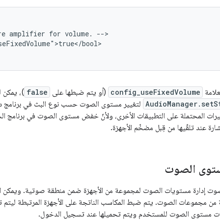
e amplifier for volume. -->

seFixedVolume">true</bool>

علامة
config_useFixedVolume
(أو يتم ضبطها على
false
)، يمكن 
AudioManager.setS
لتغيير مستوى الصوت حسب نوع البث في برنامج دمج
أثيرات المحتملة على التطبيقات الأخرى، ولأنّ خفض مستوى الصوت في برنامج ال
شارة عند تلقّيها من قِبل مضخّم الأجهزة.
توى الصوت
صوت إدارة مستويات الصوت لمجموعة من الأجهزة ضمن منطقة صوتية. ويمكن 
ن مجموعات الصوت. يتم ضبط المكاسب الناتجة على الأجهزة المرتبطة ليتم ت
دات مستوى الصوت للمستخدم ويتم تحميلها عند تسجيل الدخول.