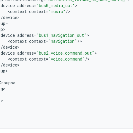
<
device
address
=
"bus0_media_out"
<
context
context
=
"music"
/
<
/
device
oup
up
<
device
address
=
"bus1_navigation_out"
<
context
context
=
"navigation"
/
<
/
device
<
device
address
=
"bus2_voice_command_out"
<
context
context
=
"voice_command"
/
<
/
device
oup
Groups
ig
s