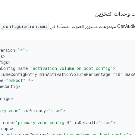
 وحدات التخزين
o_configuration.xml
version
=
"4"
ns
figs
eConfig
name
=
"activation_volume_on_boot_config"
olumeConfigEntry
minActivationVolumePercentage
=
"10"
max
pe
=
"onBoot"
/
meConfig
nfigs
ary zone"
isPrimary
=
"true"
g
name
=
"primary zone config 0"
isDefault
=
"true"
roups
up
activationConfig
=
"activation_volume_on_boot_config"