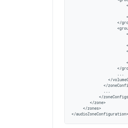
<
/
gr
<
gro
<
/
gr
...
<
/
volume
<
/
zoneConf
...
<
/
zoneConfig
<
/
zone
<
/
zones
>

<
/
audioZoneConfiguration