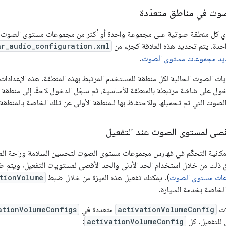
صوت في مناطق متعدّدة
توي كل منطقة صوتية على مجموعة واحدة أو أكثر من مجموعات مستوى الصوت
احدة. يتم تحديد هذه العلاقة كجزء من
ar_audio_configuration.xml
د مجموعات مستوى الصوت
.
ات الصوت الحالية لكل منطقة للمستخدم المرتبط بهذه المنطقة. هذه الإعدادات خ
ول على شاشة مرتبطة بالمنطقة الأساسية، ثم سجّل الدخول لاحقًا إلى منطقة 
ت التي تم تحميلها والاحتفاظ بها للمنطقة الأولى عن تلك الخاصة بالمنطقة ا
لأقصى لمستوى الصوت عند التفعيل
فّر Android 15 إمكانية التحكّم في فهارس مجموعات مستوى الصوت لتحسين السلامة ورا
ق ذلك من خلال استخدام الحد الأدنى والحد الأقصى لمستويات التفعيل، ويتم 
ات مستوى الصوت
). يمكنك تفعيل هذه الميزة من خلال ضبط
tionVolume
ات
activationVolumeConfig
متعددة في
ationVolumeConfigs
 للتفعيل. كل
activationVolumeConfig
: