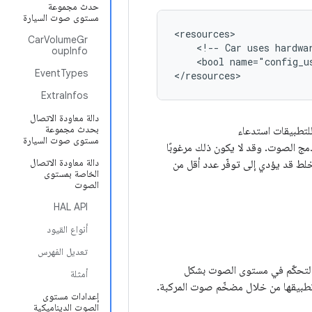
حدث مجموعة
مستوى صوت السيارة
<resources>

CarVolumeGr
    <!-- Car uses hardwar
oupInfo
    <bool name="config_u
EventTypes
ExtraInfos
دالة معاودة الاتصال
بحدث مجموعة
للتطبيقات استدعاء
مستوى صوت السيارة
 الصوت. وقد لا يكون ذلك مرغوبًا
دالة معاودة الاتصال
خلط قد يؤدي إلى توفّر عدد أقل من
الخاصة بمستوى
الصوت
HAL API
أنواع القيود
تعديل الفهرس
التحكّم في مستوى الصوت بشكل
أمثلة
طبيقها من خلال مضخّم صوت المركبة.
إعدادات مستوى
الصوت الديناميكية