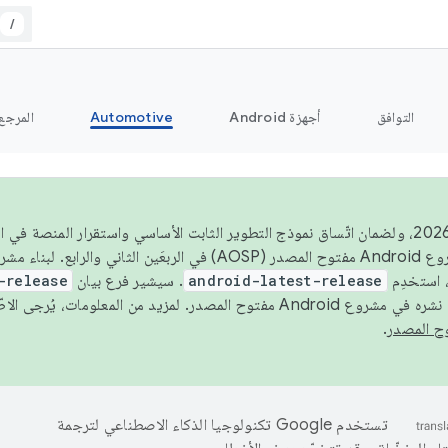
/
التوافق
أجهزة Android
Automotive
المرجع
اعتبارًا من عام 2026، ولضمان اتّساق نموذج التطوير الثابت الأساسي واستقرار المنصة
 استخدِم
android-latest-release
. سيشير فرع بيان
-release
ح المصدر. لمزيد من المعلومات، يُرجى الاطّلاع على
.
تستخدم Google تكنولوجيا الذكاء الاصطناعي لترجمة