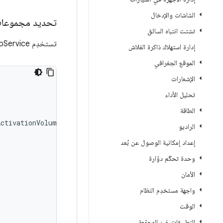
الشاشات والإدخال
تحديد مجموعات
تشتت انتباه السائق
تستخدِم CarAudioService مجموعات مستوى الصوت المحدّدة في
إدارة استهلاك ذاكرة الفلاش
الموقع الجغرافي
الإشعارات
تحليل الأداء
الطاقة
ActivationVolumePercentage
=
"90"
الراديو
إعداد إمكانية الوصول عن بُعد
وحدة تحكّم دوّارة
الأمان
واجهة مستخدِم النظام
الوقت
التطبيقات غير المجمّعة