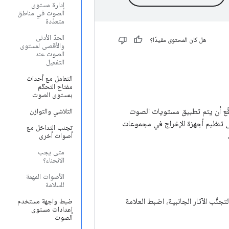
إدارة مستوى
الصوت في مناطق
متعدّدة
الحدّ الأدنى
هل كان المحتوى مفيدًا؟
والأقصى لمستوى
الصوت عند
التفعيل
التعامل مع أحداث
مفتاح التحكّم
بمستوى الصوت
ع أن يتم تطبيق مستويات الصوت
التلاشي والتوازن
 تنظيم أجهزة الإخراج في مجموعات
تجنب التداخل مع
أصوات أخرى
متى يجب
الانحناء؟
الأصوات المهمة
للسلامة
ضبط واجهة مستخدم
إعدادات مستوى
الصوت