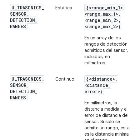
ULTRASONICS
_
{<range
_
min
_
1>
,
Estática
SENSOR
_
<range
_
max
_
1>
,
DETECTION
_
<range
_
min
_
2>
,
RANGES
<range
_
max
_
2>}
Es un array de los
rangos de detección
admitidos del sensor,
incluidos, en
milímetros.
ULTRASONICS
_
{<distance>
,
Continuo
SENSOR
_
<distance
_
DETECTION
_
error>}
RANGES
En milímetros, la
distancia medida y el
error de distancia del
sensor. Si solo se
admite un rango, esta
es la distancia mínima