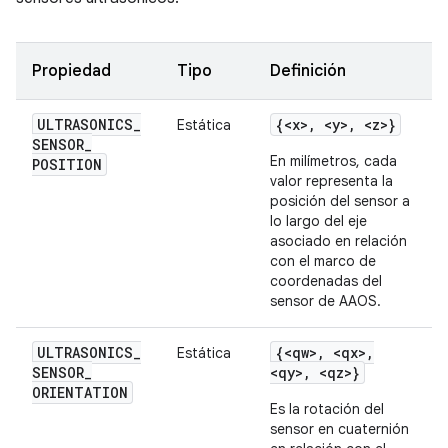
Propiedad
Tipo
Definición
ULTRASONICS
_
{<x>
,
<y>
,
<z>}
Estática
SENSOR
_
En milímetros, cada
POSITION
valor representa la
posición del sensor a
lo largo del eje
asociado en relación
con el marco de
coordenadas del
sensor de AAOS.
ULTRASONICS
_
{<qw>
,
<qx>
,
Estática
SENSOR
_
<qy>
,
<qz>}
ORIENTATION
Es la rotación del
sensor en cuaternión