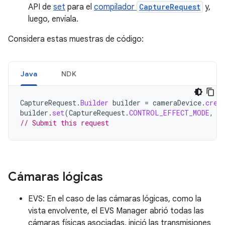
API de
set
para el
compilador
CaptureRequest
y,
luego, envíala.
Considera estas muestras de código:
Java
NDK
CaptureRequest
.
Builder
builder
=
cameraDevice
.
crea
builder
.
set
(
CaptureRequest
.
CONTROL_EFFECT_MODE
,
C
// Submit this request
Cámaras lógicas
EVS: En el caso de las cámaras lógicas, como la
vista envolvente, el EVS Manager abrió todas las
cámaras físicas asociadas, inició las transmisiones