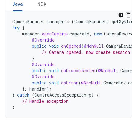
Java
NDK
CameraManager
manager
=
(
CameraManager
)
getSystemS
try
{
manager
.
openCamera
(
cameraId
,
new
CameraDevice
.
@Override
public
void
onOpened
(
@NonNull
CameraDevice
// Camera opened, now create session
}
@Override
public
void
onDisconnected
(
@NonNull
Camera
@Override
public
void
onError
(
@NonNull
CameraDevice
},
handler
);
}
catch
(
CameraAccessException
e
)
{
// Handle exception
}