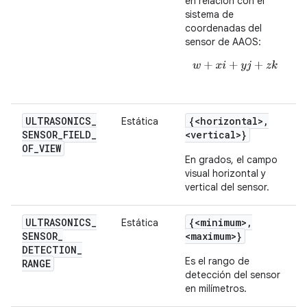
en relación con el
sistema de
coordenadas del
sensor de AAOS:
w
+
x
i
+
y
j
+
z
k
ULTRASONICS
_
{<horizontal>
,
Estática
SENSOR
_
FIELD
_
<vertical>}
OF
_
VIEW
En grados, el campo
visual horizontal y
vertical del sensor.
ULTRASONICS
_
{<minimum>
,
Estática
SENSOR
_
<maximum>}
DETECTION
_
Es el rango de
RANGE
detección del sensor
en milímetros.