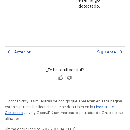
en el rango
detectado.
Anterior
Siguiente
arrow_back
arrow_forward
¿Te ha resultado útil?
El contenido y las muestras de código que aparecen en esta página
están sujetas a las licencias que se describen en la
Licencia de
Contenido
. Java y OpenJDK son marcas registradas de Oracle o sus
afiliados.
Última actualización: 2026-07-14 (UTC)