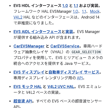
EVS HIDL インターフェース
1.0
と
1.1
および実装。
フレームワーク HAL EVSManager
1.0
、
1.1
、
Mock
、
V4L2
HAL などのインターフェースは、Android 14
で非推奨になりました。
EVS AIDL インターフェース
と
実装
。
EVS Manager
が提供する組み込み API が含まれます。
CarEVSManager
と
CarEVSService
。
車両ハード
ウェア抽象化レイヤ（VHAL）の
GEAR_SELECTION
プロパティを使用して、EVS とリアビュー カメラの
統合へのアクセスを提供する Java サービス。
EVS ディスプレイ
と
自動車ディスプレイ サービス
。
専用ディスプレイ レンダリング用の
API
。
EVS モック HAL
と
V4L2 UVC HAL
。
EVS エミュレ
ータと V4L2 ベースの実装。
超音波 API
。
すべての EVS ベースの超音波センサー
API。