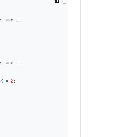
e
,
use
it
.
e
,
use
it
.
CK
=
2
;