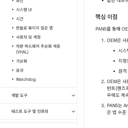
같은 네트
보안
시스템 UI
핵심 이점
시간
번들로 묶이지 않은 앱
PANS를 통해 O
사용자 및 계정
OEM은 사
차량 하드웨어 추상화 계층
시스
(VHAL)
지정
가상화
음성
원격
Watchdog
OEM은 사
턴트(핸즈프
우에도 계
개발 도구
PANS는 
테스트 도구 및 인프라
은 앱 수준