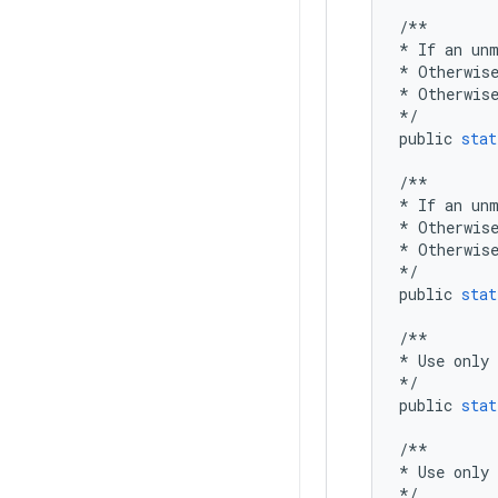
/**
*
If
an
un
*
Otherwis
*
Otherwis
*/
public
stat
/**
*
If
an
un
*
Otherwis
*
Otherwis
*/
public
stat
/**
*
Use
only
*/
public
stat
/**
*
Use
only
*/