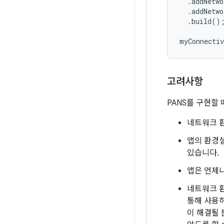
.
addNetwo
.
addNetwo
.
build
()
myConnectiv
고려사항
PANS를 구현할
네트워크 
앱의 환경
있습니다.
앱은 언제나
네트워크 환
통해 사용
이 해결될