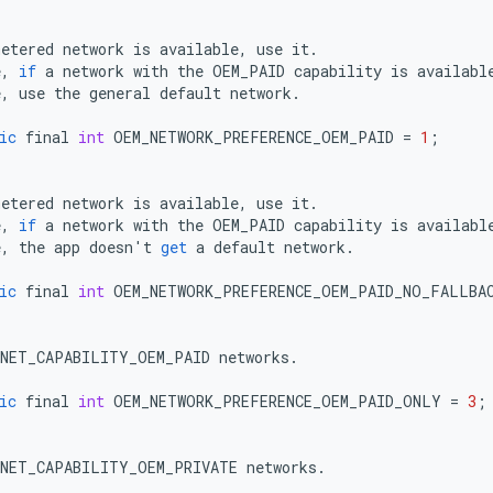
metered
network
is
available
,
use
it
.
e
,
if
a
network
with
the
OEM_PAID
capability
is
availabl
e
,
use
the
general
default
network
.
ic
final
int
OEM_NETWORK_PREFERENCE_OEM_PAID
=
1
;
metered
network
is
available
,
use
it
.
e
,
if
a
network
with
the
OEM_PAID
capability
is
availabl
e
,
the
app
doesn
'
t
get
a
default
network
.
ic
final
int
OEM_NETWORK_PREFERENCE_OEM_PAID_NO_FALLBA
NET_CAPABILITY_OEM_PAID
networks
.
ic
final
int
OEM_NETWORK_PREFERENCE_OEM_PAID_ONLY
=
3
;
NET_CAPABILITY_OEM_PRIVATE
networks
.