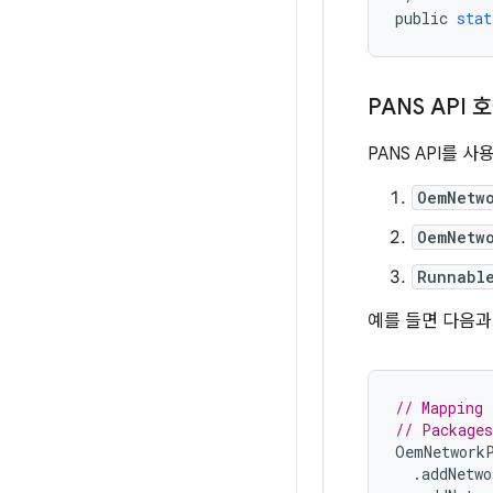
public
stat
PANS API 
PANS API를 
OemNetw
OemNetw
Runnabl
예를 들면 다음과
// Mapping 
// Packages
OemNetwork
.
addNetwo