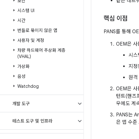
같은 네트
보안
시스템 UI
핵심 이점
시간
번들로 묶이지 않은 앱
PANS를 통해 O
사용자 및 계정
OEM은 사
차량 하드웨어 추상화 계층
시스
(VHAL)
지정
가상화
음성
원격
Watchdog
OEM은 사
턴트(핸즈프
우에도 계
개발 도구
PANS는 
테스트 도구 및 인프라
은 앱 수준