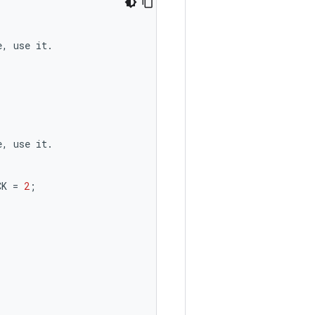
e
,
use
it
.
e
,
use
it
.
CK
=
2
;