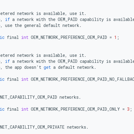
metered
network
is
available
,
use
it
.
e
,
if
a
network
with
the
OEM_PAID
capability
is
availabl
e
,
use
the
general
default
network
.
ic
final
int
OEM_NETWORK_PREFERENCE_OEM_PAID
=
1
;
metered
network
is
available
,
use
it
.
e
,
if
a
network
with
the
OEM_PAID
capability
is
availabl
e
,
the
app
doesn
'
t
get
a
default
network
.
ic
final
int
OEM_NETWORK_PREFERENCE_OEM_PAID_NO_FALLBA
NET_CAPABILITY_OEM_PAID
networks
.
ic
final
int
OEM_NETWORK_PREFERENCE_OEM_PAID_ONLY
=
3
;
NET_CAPABILITY_OEM_PRIVATE
networks
.