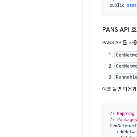
public
stat
PANS API 
PANS API를 
OemNetw
OemNetw
Runnabl
예를 들면 다음과
// Mapping 
// Packages
OemNetwork
.
addNetwo