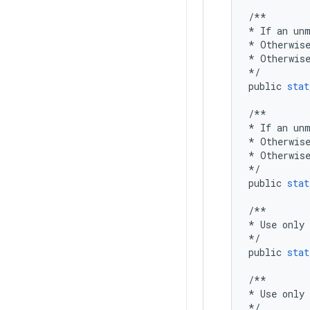
/**
*
If
an
un
*
Otherwis
*
Otherwis
*/
public
stat
/**
*
If
an
un
*
Otherwis
*
Otherwis
*/
public
stat
/**
*
Use
only
*/
public
stat
/**
*
Use
only
*/