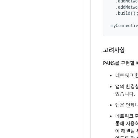
.
addNetwo
.
addNetwo
.
build
()
myConnectiv
고려사항
PANS를 구현할
네트워크 
앱의 환경
있습니다.
앱은 언제나
네트워크 환
통해 사용
이 해결될