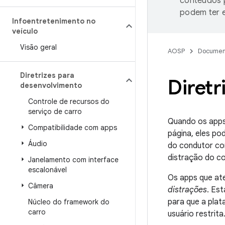
conteúdos p
podem ter e
Infoentretenimento no
veículo
Visão geral
AOSP
Documen
Diretrizes para
Diretr
desenvolvimento
Controle de recursos do
serviço de carro
Quando os apps
Compatibilidade com apps
página, eles po
Áudio
do condutor co
distração do co
Janelamento com interface
escalonável
Os apps que at
Câmera
distrações
. Es
para que a plat
Núcleo do framework do
carro
usuário restrita