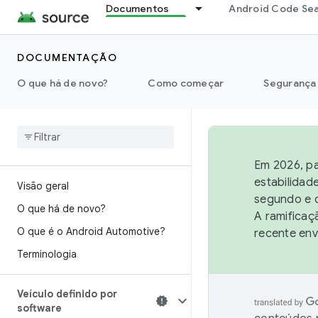
Documentos
Android Code Se
DOCUMENTAÇÃO
O que há de novo?
Como começar
Segurança
Em 2026, pa
estabilidad
Visão geral
segundo e q
O que há de novo?
A ramificaç
O que é o Android Automotive?
recente env
Terminologia
Veículo definido por
software