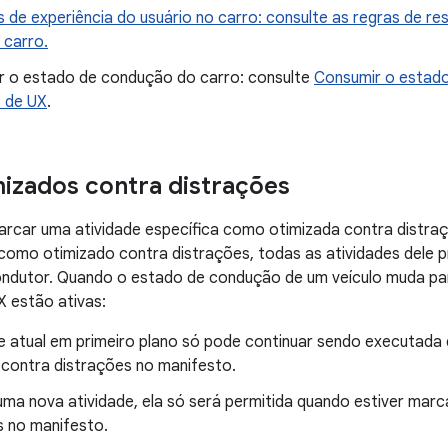
 de experiência do usuário no carro: consulte as regras de re
 carro.
 o estado de condução do carro: consulte
Consumir o estado
s de UX
.
izados contra distrações
car uma atividade específica como otimizada contra distraçõ
como otimizado contra distrações, todas as atividades dele pr
ondutor. Quando o estado de condução de um veículo muda p
X estão ativas:
de atual em primeiro plano só pode continuar sendo executad
 contra distrações no manifesto.
r uma nova atividade, ela só será permitida quando estiver ma
s no manifesto.