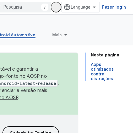
/
Fazer login
roid Automotive
Mais
Nesta página
Apps
ável e garantir a
otimizados
contra
igo-fonte no AOSP no
distrações
android-latest-release
.
renciar a versão mais
no AOSP
.