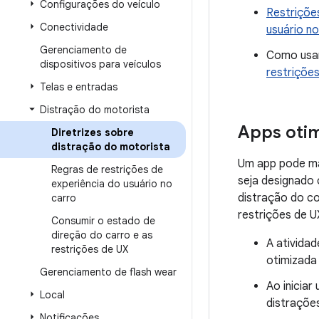
Configurações do veículo
Restrições
Conectividade
usuário no
Gerenciamento de
Como usar
dispositivos para veículos
restriçõe
Telas e entradas
Distração do motorista
Apps otim
Diretrizes sobre
distração do motorista
Um app pode mar
Regras de restrições de
seja designado 
experiência do usuário no
distração do c
carro
restrições de U
Consumir o estado de
direção do carro e as
A ativida
restrições de UX
otimizada
Gerenciamento de flash wear
Ao inicia
Local
distraçõe
Notificações