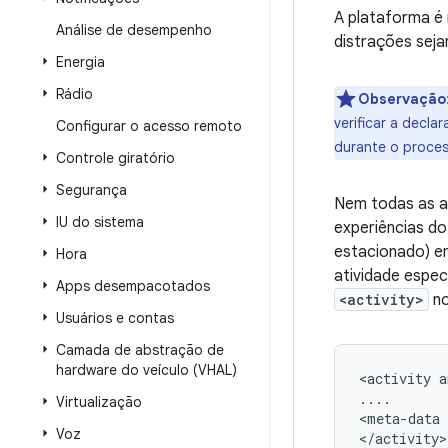
A plataforma é 
Análise de desempenho
distrações sej
Energia
Rádio
Observação
verificar a decl
Configurar o acesso remoto
durante o proces
Controle giratório
Segurança
Nem todas as a
IU do sistema
experiências do
estacionado) e
Hora
atividade espe
Apps desempacotados
<activity>
no
Usuários e contas
Camada de abstração de
hardware do veículo (VHAL)
<activity a
....

Virtualização
<meta-data 
Voz