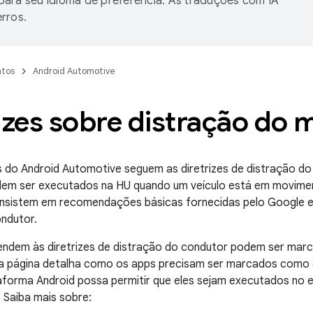
ara seu idioma de preferência. As traduções com IA
rros.
tos
Android Automotive
izes sobre distração do 
 do Android Automotive seguem as diretrizes de distração do
dem ser executados na HU quando um veículo está em moviment
nsistem em recomendações básicas fornecidas pelo Google e 
ndutor.
endem às diretrizes de distração do condutor podem ser ma
ta página detalha como os apps precisam ser marcados como 
aforma Android possa permitir que eles sejam executados no 
. Saiba mais sobre: