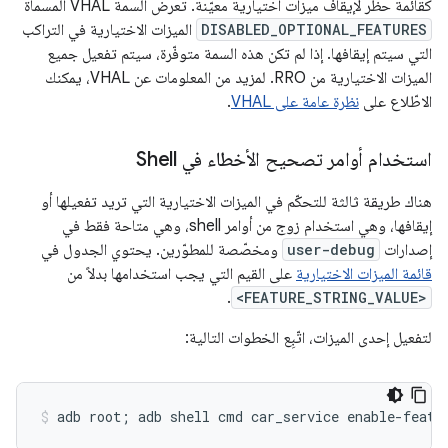
كقائمة حظر لإيقاف ميزات اختيارية معيّنة. تعرض السمة VHAL المسماة
DISABLED_OPTIONAL_FEATURES
الميزات الاختيارية في التراكب
التي سيتم إيقافها. إذا لم تكن هذه السمة متوفّرة، سيتم تفعيل جميع
الميزات الاختيارية من RRO. لمزيد من المعلومات عن VHAL، يمكنك
الاطّلاع على
نظرة عامة على VHAL
.
استخدام أوامر تصحيح الأخطاء في Shell
هناك طريقة ثالثة للتحكّم في الميزات الاختيارية التي تريد تفعيلها أو
إيقافها، وهي استخدام زوج من أوامر shell، وهي متاحة فقط في
إصدارات
user-debug
ومخصّصة للمطوّرين. يحتوي الجدول في
قائمة الميزات الاختيارية
على القيم التي يجب استخدامها بدلاً من
.
<FEATURE_STRING_VALUE>
لتفعيل إحدى الميزات، اتّبِع الخطوات التالية: