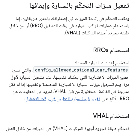
تفعيل ميزات التحكّم بالسيارة وإيقافها
يمكنك التحكّم في إتاحة الميزات في إصداراتك بإحدى طريقتَين، إما
باستخدام عمليات تراكب الموارد في وقت التشغيل (RRO) أو من خلال
طبقة تجريد أجهزة المركبات (VHAL).
استخدام RROs
استخدِم إعدادات الموارد المسماة
config_allowed_optional_car_features
، والتي تسرد
جميع الميزات الاختيارية التي يمكنك تفعيلها. عند تشغيل السيارة لأول
مرة، يتم تسجيل ميزات السيارة الاختيارية المحتملة وتفعيلها إذا لم تكن
مدرَجة في القائمة المحظورة من قِبل VHAL. لمزيد من المعلومات عن
RRO، اطّلِع على
تغيير قيمة موارد التطبيق في وقت التشغيل
.
استخدام VHAL
تتحكّم طبقة تجريد أجهزة المركبات (VHAL) في الميزات من خلال العمل