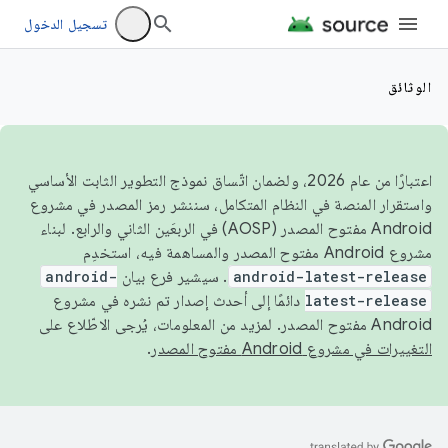
تسجيل الدخول
الوثائق
اعتبارًا من عام 2026، ولضمان اتّساق نموذج التطوير الثابت الأساسي
واستقرار المنصة في النظام المتكامل، سننشر رمز المصدر في مشروع
Android مفتوح المصدر (AOSP) في الربعَين الثاني والرابع. لبناء
مشروع Android مفتوح المصدر والمساهمة فيه، استخدِم
android-latest-release
. سيشير فرع بيان
android-
latest-release
دائمًا إلى أحدث إصدار تم نشره في مشروع
Android مفتوح المصدر. لمزيد من المعلومات، يُرجى الاطّلاع على
التغييرات في مشروع Android مفتوح المصدر
.