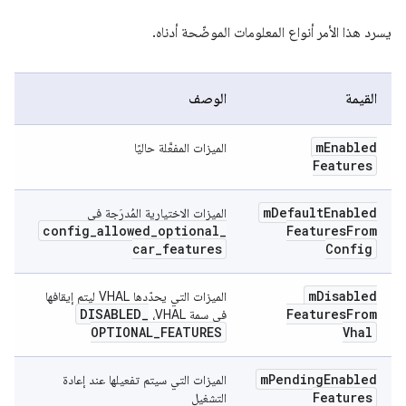
يسرد هذا الأمر أنواع المعلومات الموضّحة أدناه.
القيمة
الوصف
m
Enabled
الميزات المفعَّلة حاليًا
Features
m
Default
Enabled
الميزات الاختيارية المُدرَجة في
config
_
allowed
_
optional
_
Features
From
car
_
features
Config
m
Disabled
الميزات التي يحدّدها VHAL ليتم إيقافها
DISABLED
_
Features
From
في سمة VHAL،
OPTIONAL
_
FEATURES
Vhal
m
Pending
Enabled
الميزات التي سيتم تفعيلها عند إعادة
Features
التشغيل