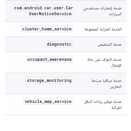
com
.
android
.
car
.
user
.
Car
خدمة إشعارات مستخدمي
User
Notice
Service
السيارات
cluster
_
home
_
service
الخدمة المنزلية للمجموعة
diagnostic
خدمة التشخيص
occupant
_
awareness
خدمة التعرّف على حالة
الإشغال
storage
_
monitoring
خدمة مراقبة مساحة
التخزين
vehicle
_
map
_
service
خدمة توفير بيانات التنقّل
للمركبة